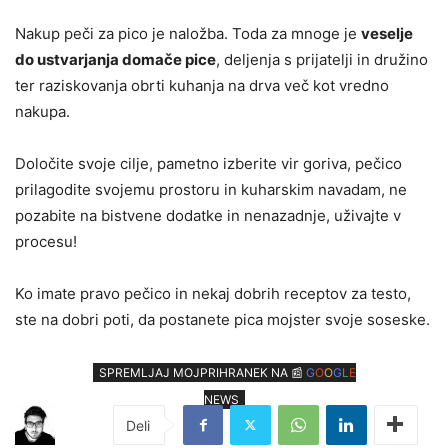
Nakup peči za pico je naložba. Toda za mnoge je
veselje
do ustvarjanja domače pice
, deljenja s prijatelji in družino
ter raziskovanja obrti kuhanja na drva več kot vredno
nakupa.
Določite svoje cilje, pametno izberite vir goriva, pečico
prilagodite svojemu prostoru in kuharskim navadam, ne
pozabite na bistvene dodatke in nenazadnje, uživajte v
procesu!
Ko imate pravo pečico in nekaj dobrih receptov za testo,
ste na dobri poti, da postanete pica mojster svoje soseske.
SPREMLJAJ MOJPRIHRANEK NA 📰
G
O
O
G
L
E
NEWS