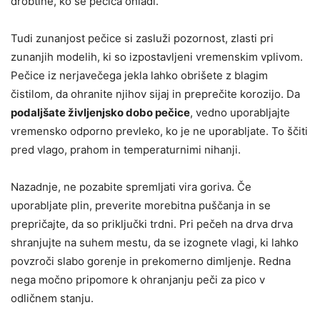
drobtine, ko se pečica ohladi.
Tudi zunanjost pečice si zasluži pozornost, zlasti pri
zunanjih modelih, ki so izpostavljeni vremenskim vplivom.
Pečice iz nerjavečega jekla lahko obrišete z blagim
čistilom, da ohranite njihov sijaj in preprečite korozijo. Da
podaljšate življenjsko dobo pečice
, vedno uporabljajte
vremensko odporno prevleko, ko je ne uporabljate. To ščiti
pred vlago, prahom in temperaturnimi nihanji.
Nazadnje, ne pozabite spremljati vira goriva. Če
uporabljate plin, preverite morebitna puščanja in se
prepričajte, da so priključki trdni. Pri pečeh na drva drva
shranjujte na suhem mestu, da se izognete vlagi, ki lahko
povzroči slabo gorenje in prekomerno dimljenje. Redna
nega močno pripomore k ohranjanju peči za pico v
odličnem stanju.