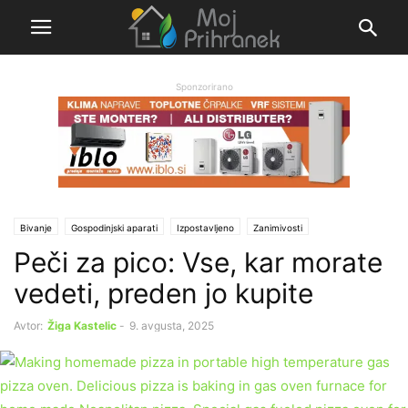
Sponzorirano
Bivanje
Gospodinjski aparati
Izpostavljeno
Zanimivosti
Peči za pico: Vse, kar morate
vedeti, preden jo kupite
Avtor:
Žiga Kastelic
-
9. avgusta, 2025