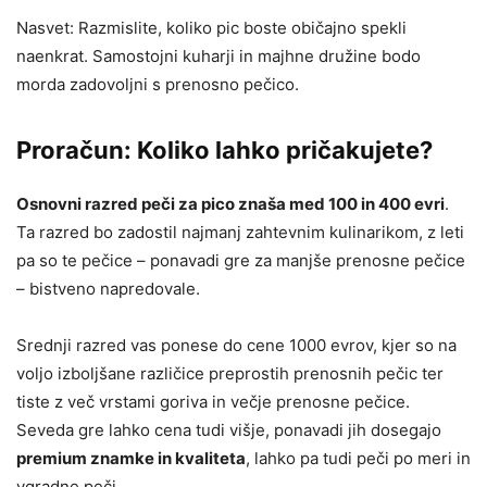
Nasvet: Razmislite, koliko pic boste običajno spekli
naenkrat. Samostojni kuharji in majhne družine bodo
morda zadovoljni s prenosno pečico.
Proračun: Koliko lahko pričakujete?
Osnovni razred peči za pico znaša med 100 in 400 evri
.
Ta razred bo zadostil najmanj zahtevnim kulinarikom, z leti
pa so te pečice – ponavadi gre za manjše prenosne pečice
– bistveno napredovale.
Srednji razred vas ponese do cene 1000 evrov, kjer so na
voljo izboljšane različice preprostih prenosnih pečic ter
tiste z več vrstami goriva in večje prenosne pečice.
Seveda gre lahko cena tudi višje, ponavadi jih dosegajo
premium znamke in kvaliteta
, lahko pa tudi peči po meri in
vgradne peči.