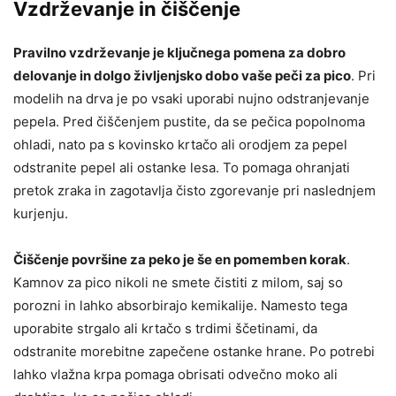
Vzdrževanje in čiščenje
Pravilno vzdrževanje je ključnega pomena za dobro
delovanje in dolgo življenjsko dobo vaše peči za pico
. Pri
modelih na drva je po vsaki uporabi nujno odstranjevanje
pepela. Pred čiščenjem pustite, da se pečica popolnoma
ohladi, nato pa s kovinsko krtačo ali orodjem za pepel
odstranite pepel ali ostanke lesa. To pomaga ohranjati
pretok zraka in zagotavlja čisto zgorevanje pri naslednjem
kurjenju.
Čiščenje površine za peko je še en pomemben korak
.
Kamnov za pico nikoli ne smete čistiti z milom, saj so
porozni in lahko absorbirajo kemikalije. Namesto tega
uporabite strgalo ali krtačo s trdimi ščetinami, da
odstranite morebitne zapečene ostanke hrane. Po potrebi
lahko vlažna krpa pomaga obrisati odvečno moko ali