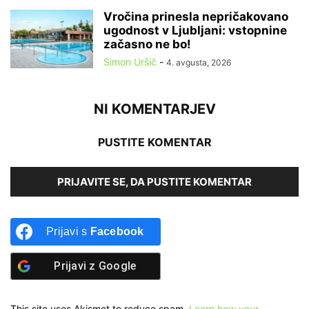
Vročina prinesla nepričakovano
ugodnost v Ljubljani: vstopnine
začasno ne bo!
Simon Uršič
-
4. avgusta, 2026
NI KOMENTARJEV
PUSTITE KOMENTAR
PRIJAVITE SE, DA PUSTITE KOMENTAR
Prijavi s
Facebook
Prijavi z
Google
This site uses Akismet to reduce spam.
Learn how your