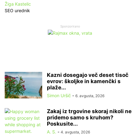
Žiga Kastelic
SEO urednik
Sponzorirano
Kazni dosegajo več deset tisoč
evrov: školjke in kamenčki s
plaže...
Simon Uršič
-
6. avgusta, 2026
Zakaj iz trgovine skoraj nikoli ne
pridemo samo s kruhom?
Poskusite...
A. S.
-
4. avgusta, 2026