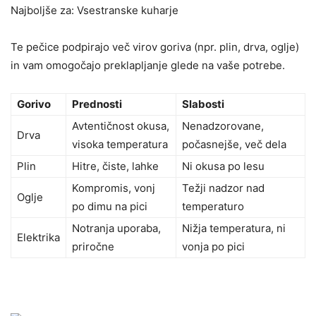
Najboljše za: Vsestranske kuharje
Te pečice podpirajo več virov goriva (npr. plin, drva, oglje)
in vam omogočajo preklapljanje glede na vaše potrebe.
Gorivo
Prednosti
Slabosti
Avtentičnost okusa,
Nenadzorovane,
Drva
visoka temperatura
počasnejše, več dela
Plin
Hitre, čiste, lahke
Ni okusa po lesu
Kompromis, vonj
Težji nadzor nad
Oglje
po dimu na pici
temperaturo
Notranja uporaba,
Nižja temperatura, ni
Elektrika
priročne
vonja po pici