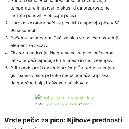
Pristen okus: Peči na drva lahko dosežejo višje
temperature in ustvarijo okus, ki ga preprosto ne
morete ponoviti v običajni pečici.
Hitrost: Nekatere peči za pico lahko spečejo pice v 60–
90 sekundah.
Pečenje na prostem: Peči za pico so odličen osrednji
element za zabavo.
Eksperimentiranje: Ne gre samo za pico, načeloma
lahko te pečicepečejo kruh, meso in tudi zelenjavo.
Prihranek stroškov (dolgoročni): Če redno kupujete
gurmansko pico, je lahko njena domača priprava
dolgoročno bolj stroškovno učinkovita.
Foto:
EyeEm Mobile GmbH
iz
iStock
Vrste pečic za pico: Njihove prednosti