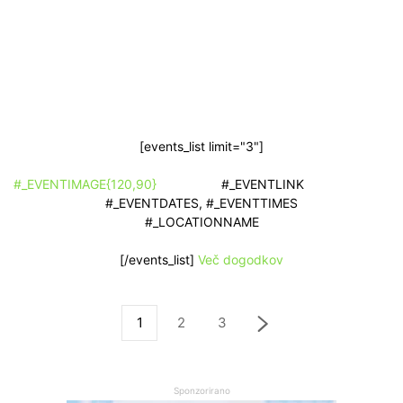
[events_list limit="3"]
#_EVENTIMAGE{120,90}
#_EVENTLINK
#_EVENTDATES, #_EVENTTIMES
#_LOCATIONNAME
[/events_list]
Več dogodkov
1
2
3
Sponzorirano