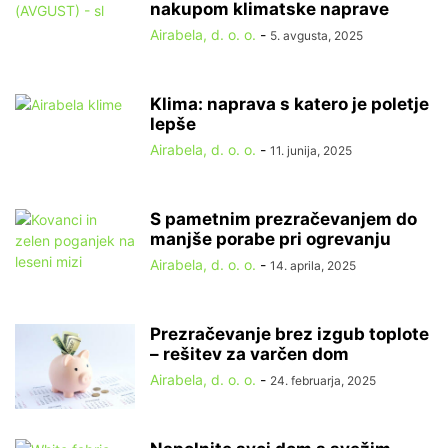
nakupom klimatske naprave
Airabela, d. o. o.
-
5. avgusta, 2025
Klima: naprava s katero je poletje
lepše
Airabela, d. o. o.
-
11. junija, 2025
S pametnim prezračevanjem do
manjše porabe pri ogrevanju
Airabela, d. o. o.
-
14. aprila, 2025
Prezračevanje brez izgub toplote
– rešitev za varčen dom
Airabela, d. o. o.
-
24. februarja, 2025