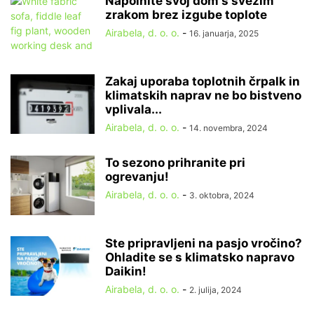
Napolnite svoj dom s svežim
zrakom brez izgube toplote
Airabela, d. o. o.
-
16. januarja, 2025
Zakaj uporaba toplotnih črpalk in
klimatskih naprav ne bo bistveno
vplivala...
Airabela, d. o. o.
-
14. novembra, 2024
To sezono prihranite pri
ogrevanju!
Airabela, d. o. o.
-
3. oktobra, 2024
Ste pripravljeni na pasjo vročino?
Ohladite se s klimatsko napravo
Daikin!
Airabela, d. o. o.
-
2. julija, 2024