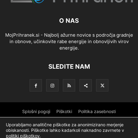
O NAS
MojPrihranek.si - Najbolj ažurne novice s področja gradnje
in obnove, učinkovite rabe energije in obnovljivih virov
energije.
SLEDITE NAM
Splošni pogoji
Piškotki
Politika zasebnosti
Oglaševanje
Partnerji
Sofinanciranje
Ekipa
Logotip
Uporabljamo analitične piškotke za anonimizirano merjenje
obiskanosti. Piškotke lahko kadarkoli naknadno zavrnete v
O podjetju
politiki piškotkov
.