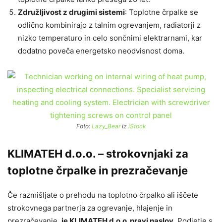
Združljivost z drugimi sistemi
: Toplotne črpalke se
odlično kombinirajo z talnim ogrevanjem, radiatorji z
nizko temperaturo in celo sončnimi elektrarnami, kar
dodatno poveča energetsko neodvisnost doma.
Foto:
Lazy_Bear
iz
iStock
KLIMATEH d.o.o. – strokovnjaki za
toplotne črpalke in prezračevanje
Če razmišljate o prehodu na toplotno črpalko ali iščete
strokovnega partnerja za ogrevanje, hlajenje in
prezračevanje,
je KLIMATEH d.o.o. pravi naslov
. Podjetje s