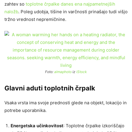
zahtev so
toplotne črpalke danes ena najpametnejših
naložb
. Poleg udobja, tišine in varčnosti prinašajo tudi višjo
tržno vrednost nepremičnine.
Foto:
almaphoto
iz
iStock
Glavni aduti toplotnih črpalk
Vsaka vrsta ima svoje prednosti glede na objekt, lokacijo in
potrebe uporabnika.
Energetska
učinkovitost
: Toplotne črpalke izkoriščajo