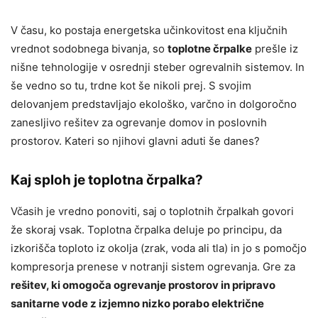
V času, ko postaja energetska učinkovitost ena ključnih
vrednot sodobnega bivanja, so
toplotne črpalke
prešle iz
nišne tehnologije v osrednji steber ogrevalnih sistemov. In
še vedno so tu, trdne kot še nikoli prej. S svojim
delovanjem predstavljajo ekološko, varčno in dolgoročno
zanesljivo rešitev za ogrevanje domov in poslovnih
prostorov. Kateri so njihovi glavni aduti še danes?
Kaj sploh je toplotna črpalka?
Včasih je vredno ponoviti, saj o toplotnih črpalkah govori
že skoraj vsak. Toplotna črpalka deluje po principu, da
izkorišča toploto iz okolja (zrak, voda ali tla) in jo s pomočjo
kompresorja prenese v notranji sistem ogrevanja. Gre za
rešitev, ki omogoča ogrevanje prostorov in pripravo
sanitarne vode z izjemno nizko porabo električne