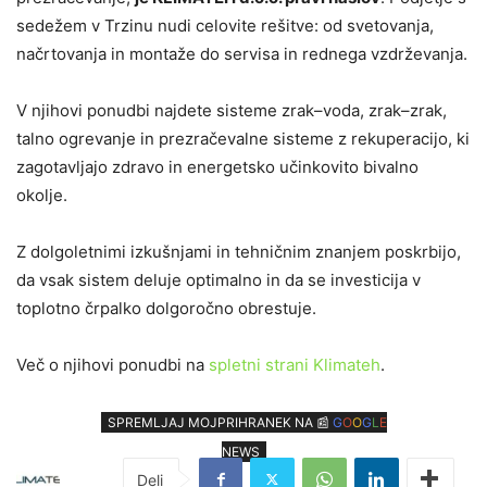
sedežem v Trzinu nudi celovite rešitve: od svetovanja,
načrtovanja in montaže do servisa in rednega vzdrževanja.
V njihovi ponudbi najdete sisteme zrak–voda, zrak–zrak,
talno ogrevanje in prezračevalne sisteme z rekuperacijo, ki
zagotavljajo zdravo in energetsko učinkovito bivalno
okolje.
Z dolgoletnimi izkušnjami in tehničnim znanjem poskrbijo,
da vsak sistem deluje optimalno in da se investicija v
toplotno črpalko dolgoročno obrestuje.
Več o njihovi ponudbi na
spletni strani Klimateh
.
SPREMLJAJ MOJPRIHRANEK NA 📰
G
O
O
G
L
E
NEWS