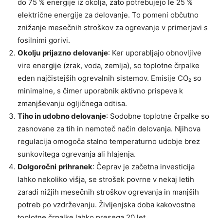
do 75 % energije iz okolja, zato potrebujejo le 25 %
električne energije za delovanje. To pomeni občutno
znižanje mesečnih stroškov za ogrevanje v primerjavi s
fosilnimi gorivi.
Okolju
prijazno
delovanje
: Ker uporabljajo obnovljive
vire energije (zrak, voda, zemlja), so toplotne črpalke
eden najčistejših ogrevalnih sistemov. Emisije CO₂ so
minimalne, s čimer uporabnik aktivno prispeva k
zmanjševanju ogljičnega odtisa.
Tiho in udobno delovanje
: Sodobne toplotne črpalke so
zasnovane za tih in nemoteč način delovanja. Njihova
regulacija omogoča stalno temperaturno udobje brez
sunkovitega ogrevanja ali hlajenja.
Dolgoročni
prihranek
: Čeprav je začetna investicija
lahko nekoliko višja, se strošek povrne v nekaj letih
zaradi nižjih mesečnih stroškov ogrevanja in manjših
potreb po vzdrževanju. Življenjska doba kakovostne
toplotne črpalke lahko presega 20 let.