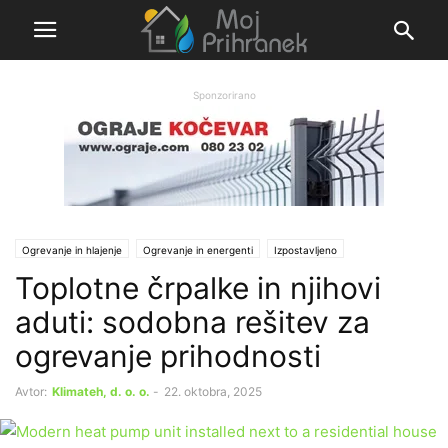
Sponzorirano
Ogrevanje in hlajenje
Ogrevanje in energenti
Izpostavljeno
Toplotne črpalke in njihovi
Ι Sporočila partnerjev
aduti: sodobna rešitev za
ogrevanje prihodnosti
Avtor:
Klimateh, d. o. o.
-
22. oktobra, 2025