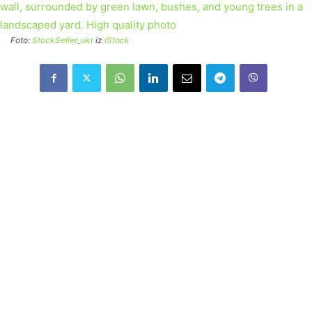
Foto:
StockSeller_ukr
iz
iStock