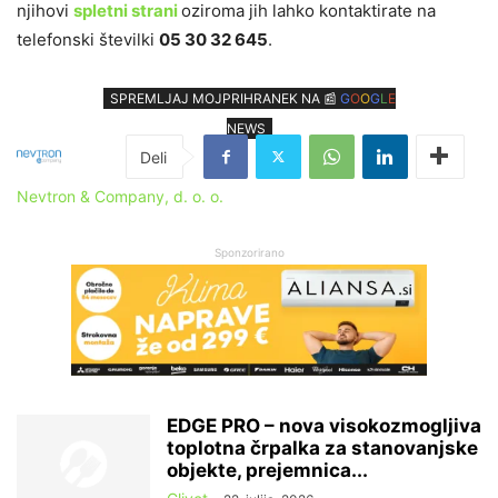
njihovi
spletni strani
oziroma jih lahko kontaktirate na
telefonski številki
05 30 32 645
.
SPREMLJAJ MOJPRIHRANEK NA 📰
G
O
O
G
L
E
NEWS
Nevtron & Company, d. o. o.
Sponzorirano
EDGE PRO – nova visokozmogljiva
toplotna črpalka za stanovanjske
objekte, prejemnica...