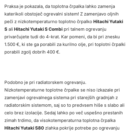
Praksa je pokazala, da toplotna črpalka lahko zamenja
katerikoli obstoječ ogrevalni sistem! Z zamenjavo oljnih
peči z nizkotemperaturno toplotno črpalko
Hitachi Yutaki
S
ali
Hitachi Yutaki S Combi
pri talnem ogrevanju
privarčujete tudi do 4-krat. Kar pomeni, da bi pri znesku
1.500 €, ki ste ga porabili za kurilno olje, pri toplotni črpalki
porabili zgolj dobrih 400 €.
Podobno je pri radiatorskem ogrevanju.
Nizkotemperaturne toplotne črpalke se niso izkazale pri
zamenjavi ogrevalnega sistema pri starejših gradnjah z
radiatorskim sistemom, saj so to predvsem hiše s slabo ali
celo brez izolacije. Sedaj lahko po več uspešno prestanih
zimah trdimo, da visokotemperaturna toplotna črpalka
Hitachi Yutaki S80
zlahka pokrije potrebe po ogrevanju