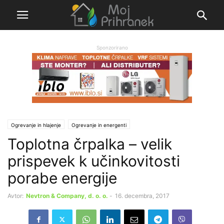
Sponzorirano
Ogrevanje in hlajenje
Ogrevanje in energenti
Toplotna črpalka – velik
prispevek k učinkovitosti
porabe energije
Avtor:
Nevtron & Company, d. o. o.
-
16. decembra, 2017