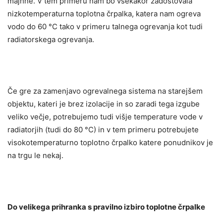
majhne. V tem primeru nam bo vsekakor zadostovala
nizkotemperaturna toplotna črpalka, katera nam ogreva
vodo do 60 °C tako v primeru talnega ogrevanja kot tudi
radiatorskega ogrevanja.
Če gre za zamenjavo ogrevalnega sistema na starejšem
objektu, kateri je brez izolacije in so zaradi tega izgube
veliko večje, potrebujemo tudi višje temperature vode v
radiatorjih (tudi do 80 °C) in v tem primeru potrebujete
visokotemperaturno toplotno črpalko katere ponudnikov je
na trgu le nekaj.
Do velikega prihranka s pravilno izbiro toplotne črpalke