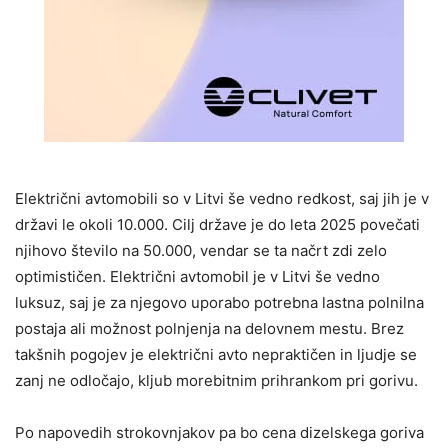
Električni avtomobili so v Litvi še vedno redkost, saj jih je v
državi le okoli 10.000. Cilj države je do leta 2025 povečati
njihovo število na 50.000, vendar se ta načrt zdi zelo
optimističen. Električni avtomobil je v Litvi še vedno
luksuz, saj je za njegovo uporabo potrebna lastna polnilna
postaja ali možnost polnjenja na delovnem mestu. Brez
takšnih pogojev je električni avto nepraktičen in ljudje se
zanj ne odločajo, kljub morebitnim prihrankom pri gorivu.
Po napovedih strokovnjakov pa bo cena dizelskega goriva