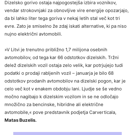
Dizelsko gorivo ostaja najpogostejša izbira voznikov,
vendar strokovnjaki za obnovljive vire energije opozarjajo,
da bi lahko liter tega goriva v nekaj letih stal več kot tri
evre. Zato je smiselno že zdaj iskati alternative, ki pa niso
nujno električni avtomobili.
»V Litvi je trenutno približno 1,7 milijona osebnih
avtomobilov, od tega kar 66 odstotkov dizelskih. Tržni
delež dizelskih vozil ostaja zelo velik, kar potrjujejo tudi
podatki o prodaji rabljenih vozil – januarja je bilo 68
odstotkov prodanih avtomobilov na dizelski pogon, kar je
celo več kot v enakem obdobju lani. Ljudje se še vedno
močno nagibajo k dizelskim vozilom in se ne odločajo
množično za bencinske, hibridne ali električne
avtomobile,« pove predstavnik podjetja Carverticala,
Matas Buzelis.