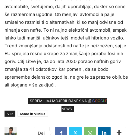
avtomobile, svetujemo, da jih uporabljajo, dokler so cene
še razmeroma ugodne. Ob menjavi avtomobila pa je
smiselno razmisliti o alternativah, ki so manj odvisne od
nihanja cen nafte. To ni nujno električni avtomobil, ampak
lahko tudi manjši, učinkovitejši model ali hibridno vozilo.
Trend zmanjšanja odvisnosti od nafte je neizbežen, saj je
EU sprejela resne ukrepe za zmanjšanje porabe fosilnih
goriv. Cilj Litve je, da do leta 2030 porabo naftnih goriv
zmanjša za 41 odstotkov, kar pomeni, da se bodo
spremembe dejansko zgodile, ne gre le za prazne obljube
ali slogane,« še zaključi.
SPREMLJAJ MOJPRIHRANEK NA 📰
G
O
O
G
L
E
NEWS
VIR
Made in Vilnius