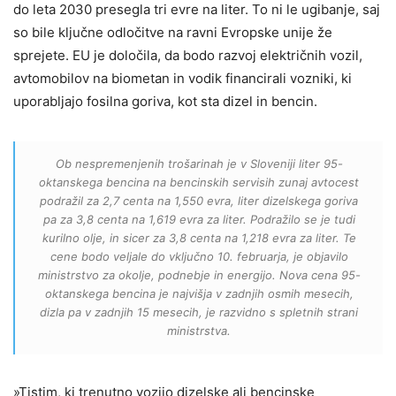
do leta 2030 presegla tri evre na liter. To ni le ugibanje, saj
so bile ključne odločitve na ravni Evropske unije že
sprejete. EU je določila, da bodo razvoj električnih vozil,
avtomobilov na biometan in vodik financirali vozniki, ki
uporabljajo fosilna goriva, kot sta dizel in bencin.
Ob nespremenjenih trošarinah je v Sloveniji liter 95-
oktanskega bencina na bencinskih servisih zunaj avtocest
podražil za 2,7 centa na 1,550 evra, liter dizelskega goriva
pa za 3,8 centa na 1,619 evra za liter. Podražilo se je tudi
kurilno olje, in sicer za 3,8 centa na 1,218 evra za liter. Te
cene bodo veljale do vključno 10. februarja, je objavilo
ministrstvo za okolje, podnebje in energijo. Nova cena 95-
oktanskega bencina je najvišja v zadnjih osmih mesecih,
dizla pa v zadnjih 15 mesecih, je razvidno s spletnih strani
ministrstva.
»Tistim, ki trenutno vozijo dizelske ali bencinske