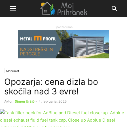
Sponzorirano
Mobilnost
Opozarja: cena dizla bo
skočila nad 3 evre!
Avtor:
Simon Uršič
-
4. februarja, 2025