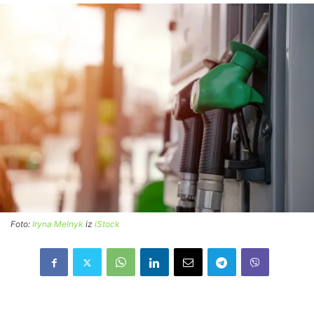
Foto:
Iryna Melnyk
iz
iStock