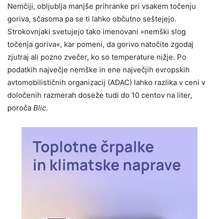
Nemčiji, obljublja manjše prihranke pri vsakem točenju
goriva, sčasoma pa se ti lahko občutno seštejejo.
Strokovnjaki svetujejo tako imenovani »nemški slog
točenja goriva«, kar pomeni, da gorivo natočite zgodaj
zjutraj ali pozno zvečer, ko so temperature nižje. Po
podatkih največje nemške in ene največjih evropskih
avtomobilističnih organizacij (ADAC) lahko razlika v ceni v
določenih razmerah doseže tudi do 10 centov na liter,
poroča
Blic
.