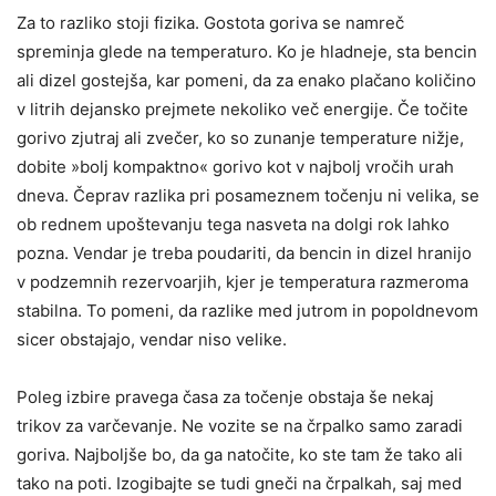
Za to razliko stoji fizika. Gostota goriva se namreč
spreminja glede na temperaturo. Ko je hladneje, sta bencin
ali dizel gostejša, kar pomeni, da za enako plačano količino
v litrih dejansko prejmete nekoliko več energije. Če točite
gorivo zjutraj ali zvečer, ko so zunanje temperature nižje,
dobite »bolj kompaktno« gorivo kot v najbolj vročih urah
dneva. Čeprav razlika pri posameznem točenju ni velika, se
ob rednem upoštevanju tega nasveta na dolgi rok lahko
pozna. Vendar je treba poudariti, da bencin in dizel hranijo
v podzemnih rezervoarjih, kjer je temperatura razmeroma
stabilna. To pomeni, da razlike med jutrom in popoldnevom
sicer obstajajo, vendar niso velike.
Poleg izbire pravega časa za točenje obstaja še nekaj
trikov za varčevanje. Ne vozite se na črpalko samo zaradi
goriva. Najboljše bo, da ga natočite, ko ste tam že tako ali
tako na poti. Izogibajte se tudi gneči na črpalkah, saj med