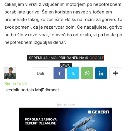
čakanjem v vrsti z vključenim motorjem po nepotrebnem
porabljate gorivo. Še en koristen nasvet: s točenjem
prenehajte takoj, ko zaslišite »klik« na ročici za gorivo. Ta
zvok pomeni, da je rezervoar poln. Če nadaljujete, gorivo
ne bo šlo v rezervoar, temveč bo odtekalo, vi pa boste po
nepotrebnem izgubljali denar.
SPREMLJAJ MOJPRIHRANEK NA 📰
G
O
O
G
L
E
NEWS
Simon Uršič
Urednik portala MojPrihranek
Sponzorirano