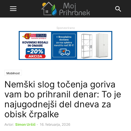
Sponzorirano
Mobilnost
Nemški slog točenja goriva
vam bo prihranil denar: To je
najugodnejši del dneva za
obisk črpalke
Avtor:
Simon Uršič
-
16. februarja, 2026