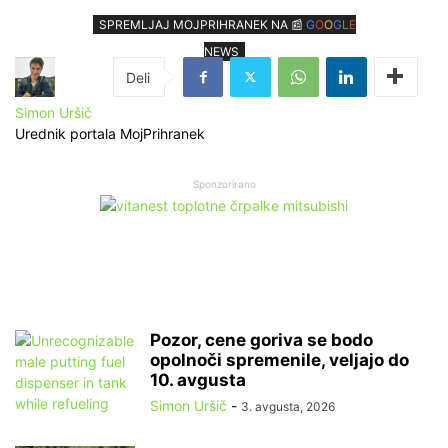
SPREMLJAJ MOJPRIHRANEK NA 📰
G
O
O
G
L
E
NEWS
Simon Uršič
Urednik portala MojPrihranek
Sponzorirano
Pozor, cene goriva se bodo
opolnoči spremenile, veljajo do
10. avgusta
Simon Uršič
-
3. avgusta, 2026