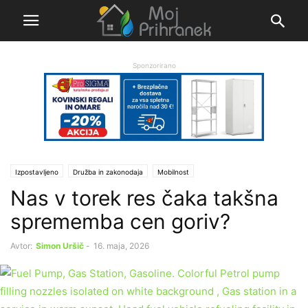
Sponzorirano
Izpostavljeno
Družba in zakonodaja
Mobilnost
Nas v torek res čaka takšna
sprememba cen goriv?
Avtor:
Simon Uršič
-
16. maja, 2026