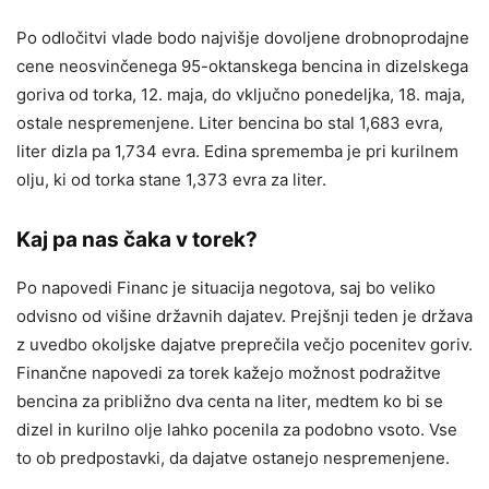
Po odločitvi vlade bodo najvišje dovoljene drobnoprodajne
cene neosvinčenega 95-oktanskega bencina in dizelskega
goriva od torka, 12. maja, do vključno ponedeljka, 18. maja,
ostale nespremenjene. Liter bencina bo stal 1,683 evra,
liter dizla pa 1,734 evra. Edina sprememba je pri kurilnem
olju, ki od torka stane 1,373 evra za liter.
Kaj pa nas čaka v torek?
Po napovedi Financ je situacija negotova, saj bo veliko
odvisno od višine državnih dajatev. Prejšnji teden je država
z uvedbo okoljske dajatve preprečila večjo pocenitev goriv.
Finančne napovedi za torek kažejo možnost podražitve
bencina za približno dva centa na liter, medtem ko bi se
dizel in kurilno olje lahko pocenila za podobno vsoto. Vse
to ob predpostavki, da dajatve ostanejo nespremenjene.