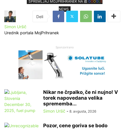
SPREMLJAJ MOJPRIHRANEK NA 📰
G
O
O
G
L
E
NEWS
Simon Uršič
Urednik portala MojPrihranek
Sponzorirano
Nikar ne črpalko, če ni nujno! V
torek napovedana velika
sprememba...
Simon Uršič
-
8. avgusta, 2026
Pozor, cene goriva se bodo