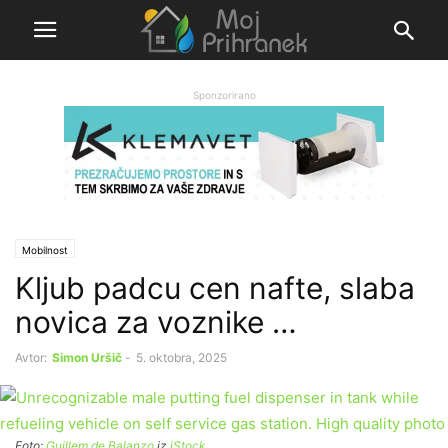
Sponzorirano
Mobilnost
Kljub padcu cen nafte, slaba
novica za voznike …
Avtor:
Simon Uršič
-
5. oktobra, 2025
Foto:
Guillem de Balanzo
iz
iStock