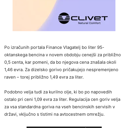
Po izračunih portala Finance Vlagatelj bo liter 95-
oktanskega bencina v novem obdobju cenejši za približno
0,5 centa, kar pomeni, da bo njegova cena znašala okoli
1,46 evra. Za dizelsko gorivo pričakujejo nespremenjeno
raven – torej približno 1,49 evra za liter.
Podobno velja tudi za kurilno olje, ki bo po napovedih
ostalo pri ceni 1,09 evra za liter. Regulacija cen goriv velja
za vsa standardna goriva na vseh bencinskih servisih v
državi, vključno s tistimi na avtocestnem omrežju.