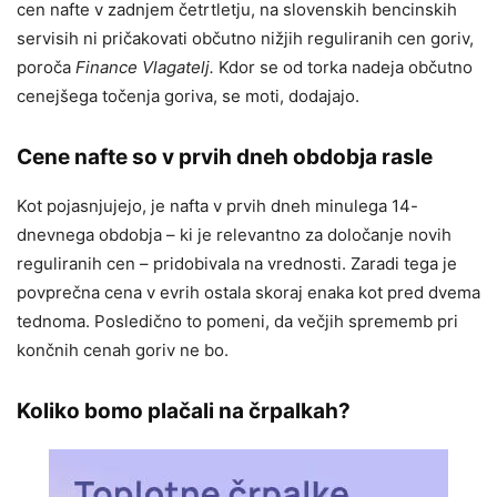
cen nafte v zadnjem četrtletju, na slovenskih bencinskih
servisih ni pričakovati občutno nižjih reguliranih cen goriv,
poroča
Finance Vlagatelj.
Kdor se od torka nadeja občutno
cenejšega točenja goriva, se moti, dodajajo.
Cene nafte so v prvih dneh obdobja rasle
Kot pojasnjujejo, je nafta v prvih dneh minulega 14-
dnevnega obdobja – ki je relevantno za določanje novih
reguliranih cen – pridobivala na vrednosti. Zaradi tega je
povprečna cena v evrih ostala skoraj enaka kot pred dvema
tednoma. Posledično to pomeni, da večjih sprememb pri
končnih cenah goriv ne bo.
Koliko bomo plačali na črpalkah?