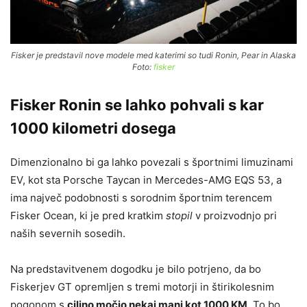
Fisker je predstavil nove modele med katerimi so tudi Ronin, Pear in Alaska
Foto:
fisker
Fisker Ronin se lahko pohvali s kar
1000 kilometri dosega
Dimenzionalno bi ga lahko povezali s športnimi limuzinami
EV, kot sta Porsche Taycan in Mercedes-AMG EQS 53, a
ima največ podobnosti s sorodnim športnim terencem
Fisker Ocean, ki je pred kratkim
stopil
v proizvodnjo pri
naših severnih sosedih.
Na predstavitvenem dogodku je bilo potrjeno, da bo
Fiskerjev GT opremljen s tremi motorji in štirikolesnim
pogonom s
ciljno močjo nekaj manj kot 1000 KM
. To bo