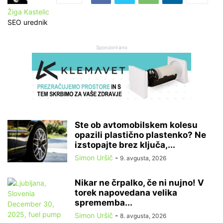
Žiga Kastelic
SEO urednik
Sponzorirano
Ste ob avtomobilskem kolesu
opazili plastično plastenko? Ne
izstopajte brez ključa,...
Simon Uršič
-
9. avgusta, 2026
Nikar ne črpalko, če ni nujno! V
torek napovedana velika
sprememba...
Simon Uršič
-
8. avgusta, 2026