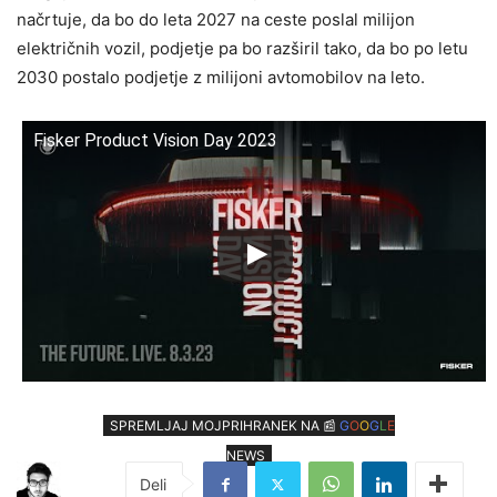
načrtuje, da bo do leta 2027 na ceste poslal milijon
električnih vozil, podjetje pa bo razširil tako, da bo po letu
2030 postalo podjetje z milijoni avtomobilov na leto.
Fisker Product Vision Day 2023
SPREMLJAJ MOJPRIHRANEK NA 📰
G
O
O
G
L
E
NEWS