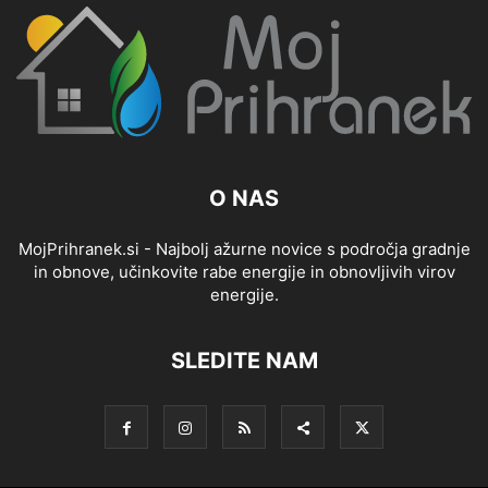
O NAS
MojPrihranek.si - Najbolj ažurne novice s področja gradnje
in obnove, učinkovite rabe energije in obnovljivih virov
energije.
SLEDITE NAM