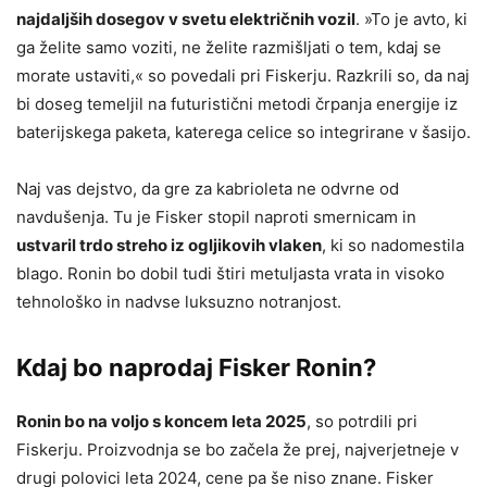
najdaljših dosegov v svetu električnih vozil
. »To je avto, ki
ga želite samo voziti, ne želite razmišljati o tem, kdaj se
morate ustaviti,« so povedali pri Fiskerju. Razkrili so, da naj
bi doseg temeljil na futuristični metodi črpanja energije iz
baterijskega paketa, katerega celice so integrirane v šasijo.
Naj vas dejstvo, da gre za kabrioleta ne odvrne od
navdušenja. Tu je Fisker stopil naproti smernicam in
ustvaril trdo streho iz ogljikovih vlaken
, ki so nadomestila
blago. Ronin bo dobil tudi štiri metuljasta vrata in visoko
tehnološko in nadvse luksuzno notranjost.
Kdaj bo naprodaj Fisker Ronin?
Ronin bo na voljo s koncem leta 2025
, so potrdili pri
Fiskerju. Proizvodnja se bo začela že prej, najverjetneje v
drugi polovici leta 2024, cene pa še niso znane. Fisker