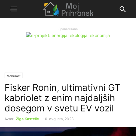
Sponzorirano
Mobilnost
Fisker Ronin, ultimativni GT
kabriolet z enim najdaljših
dosegom v svetu EV vozil
Avtor:
Žiga Kastelic
-
10. avgusta, 2023