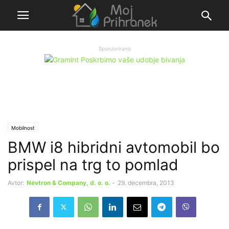
Sponzorirano
Mobilnost
BMW i8 hibridni avtomobil bo
prispel na trg to pomlad
Avtor:
Nevtron & Company, d. o. o.
-
29. decembra, 2013