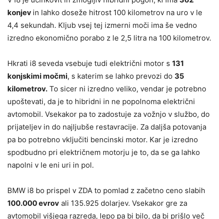
konjev
in lahko doseže hitrost 100 kilometrov na uro v le
4,4 sekundah. Kljub vsej tej izmerni moči ima še vedno
izredno ekonomično porabo z le 2,5 litra na 100 kilometrov.
Hkrati i8 seveda vsebuje tudi električni motor s
131
konjskimi močmi
, s katerim se lahko prevozi do
35
kilometrov.
To sicer ni izredno veliko, vendar je potrebno
upoštevati, da je to hibridni in ne popolnoma električni
avtomobil. Vsekakor pa to zadostuje za vožnjo v službo, do
prijateljev in do najljubše restavracije. Za daljša potovanja
pa bo potrebno vključiti bencinski motor. Kar je izredno
spodbudno pri električnem motorju je to, da se ga lahko
napolni v le eni uri in pol.
BMW i8 bo prispel v ZDA to pomlad z začetno ceno slabih
100.000 evrov
ali 135.925 dolarjev. Vsekakor gre za
avtomobil višjega razreda, lepo pa bi bilo, da bi prišlo več