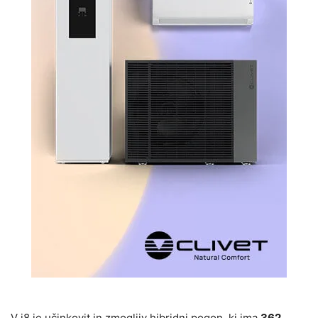
V i8 je učinkovit in zmogljiv hibridni pogon, ki ima
362