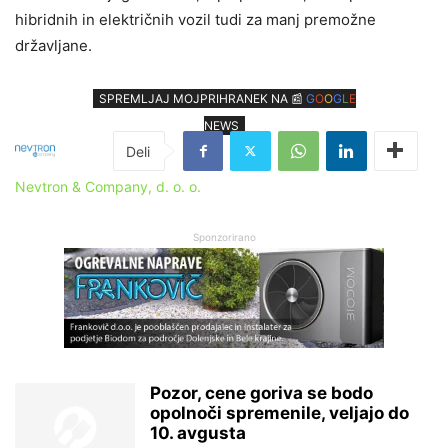
hibridnih in električnih vozil tudi za manj premožne
državljane.
SPREMLJAJ MOJPRIHRANEK NA 📰
G
O
O
G
L
E
NEWS
Nevtron & Company, d. o. o.
Sponzorirano
Pozor, cene goriva se bodo
opolnoči spremenile, veljajo do
10. avgusta