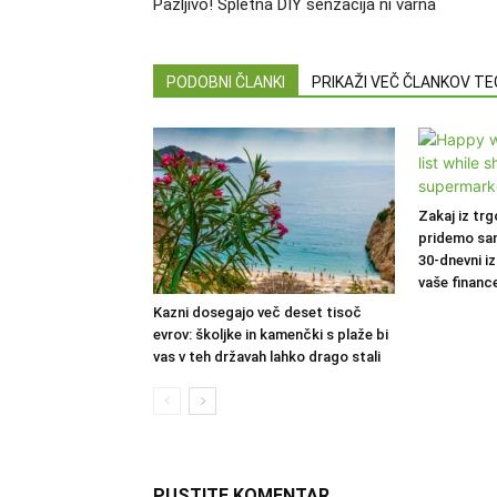
Pazljivo! Spletna DIY senzacija ni varna
PODOBNI ČLANKI
PRIKAŽI VEČ ČLANKOV T
Zakaj iz trg
pridemo sa
30-dnevni iz
vaše financ
Kazni dosegajo več deset tisoč
evrov: školjke in kamenčki s plaže bi
vas v teh državah lahko drago stali
PUSTITE KOMENTAR