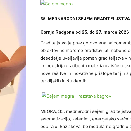
35. MEDNARODNI SEJEM GRADITELJSTVA
Gornja Radgona od 25. do 27. marca 2026
Graditeljstvo je prav gotovo ena najpomemb
objektov ne moremo predstavljati nobene de
desetletje uveljavlja pomen graditeljstva v
in industrija gradbenih materialov iščejo sku
nove rešitve in inovativne pristope ter jih s 
ter dijakih in študentih.
MEGRA, 35. mednarodni sejem graditeljstva s
avtomatizacijo, zelenimi, energetsko varčnim
odpirajo. Raziskoval bo modularno gradnjo 