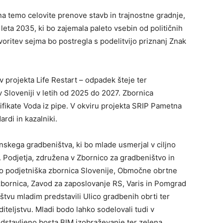
a temo celovite prenove stavb in trajnostne gradnje,
 leta 2035, ki bo zajemala paleto vsebin od političnih
voritev sejma bo postregla s podelitvijo priznanj Znak
 projekta Life Restart – odpadek šteje ter
 Sloveniji v letih od 2025 do 2027. Zbornica
fikate Voda iz pipe. V okviru projekta SRIP Pametna
rdi in kazalniki.
enskega gradbeništva, ki bo mlade usmerjal v ciljno
h. Podjetja, združena v Zbornico za gradbeništvo in
no podjetniška zbornica Slovenije, Območne obrtne
ornica, Zavod za zaposlovanje RS, Varis in Pomgrad
štvu mladim predstavili Ulico gradbenih obrti ter
diteljstvu. Mladi bodo lahko sodelovali tudi v
dstavljeno bosta BIM izobraževanje ter zelena,