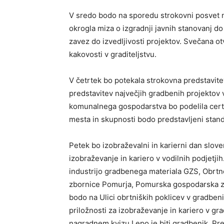
V sredo bodo na sporedu strokovni posvet n
okrogla miza o izgradnji javnih stanovanj do
zavez do izvedljivosti projektov. Svečana ot
kakovosti v graditeljstvu.
V četrtek bo potekala strokovna predstavitev
predstavitev največjih gradbenih projektov v
komunalnega gospodarstva bo podelila certi
mesta in skupnosti bodo predstavljeni standa
Petek bo izobraževalni in karierni dan slov
izobraževanje in kariero v vodilnih podjetji
industrijo gradbenega materiala GZS, Obrt
zbornice Pomurja, Pomurska gospodarska zb
bodo na Ulici obrtniških poklicev v gradbeni
priložnosti za izobraževanje in kariero v gra
nagradnem kvizu Lepo je biti gradbenik. Pre