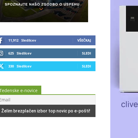
11,912
Sledilcev
VŠEČKAJ
625
Sledilcev
SLEDI
330
Sledilcev
SLEDI
Tedenske e-novice