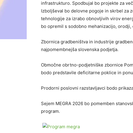
infrastrukturo. Spodbujal bo projekte za več
Izboljševal bo delovne pogoje in skrbel za z
tehnologije za izrabo obnovljivih virov energ
bo opremil s sodobno mehanizacijo, orodji,
Zbornica gradbeništva in industrije gradben
najpomembnejša slovenska podjetja.
Območne obrtno-podjetniške zbornice Pomur
bodo predstavile deficitarne poklice in pon
Prodorni poslovni razstavljavci bodo prikazal
Sejem MEGRA 2026 bo pomemben stanovsko 
program.