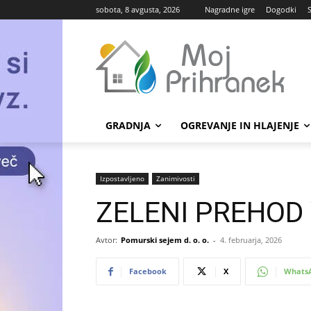
sobota, 8 avgusta, 2026
Nagradne igre
Dogodki
GRADNJA
OGREVANJE IN HLAJENJE
Izpostavljeno
Zanimivosti
ZELENI PREHOD
Avtor:
Pomurski sejem d. o. o.
-
4. februarja, 2026
Facebook
X
Whats