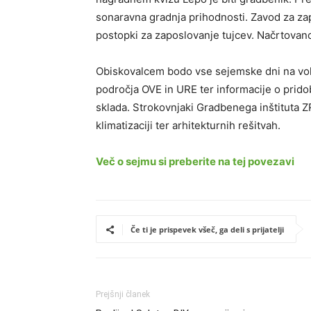
sonaravna gradnja prihodnosti. Zavod za za
postopki za zaposlovanje tujcev. Načrtovano
Obiskovalcem bodo vse sejemske dni na vol
področja OVE in URE ter informacije o prido
sklada. Strokovnjaki Gradbenega inštituta ZR
klimatizaciji ter arhitekturnih rešitvah.
Več o sejmu si preberite na tej povezavi
Če ti je prispevek všeč, ga deli s prijatelji
Prejšnji članek