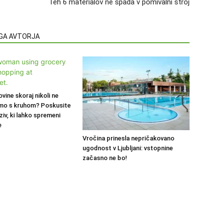
Teh 6 materialov ne spada v pomivalni stroj
EGA AVTORJA
ovine skoraj nikoli ne
mo s kruhom? Poskusite
ziv, ki lahko spremeni
e
Vročina prinesla nepričakovano
ugodnost v Ljubljani: vstopnine
začasno ne bo!