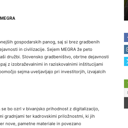
 MEGRA
nejših gospodarskih panog, saj si brez gradbenih
javnosti in civilizacije. Sejem MEGRA že peto
 naši družbi. Slovensko gradbeništvo, obrtne dejavnosti
paj z izobraževalnimi in raziskovalnimi inštitucijami
pomočjo sejma uveljavljajo pri investitorjih, izvajalcih
e bo ozrl v bivanjsko prihodnost z digitalizacijo,
i gradnjami ter kadrovskimi priložnostmi, ki jih
ter nove, pametne materiale in povezano