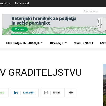
Student.si
Zlata-leta.si
Sponzorirano
ENERGIJA IN OKOLJE
BIVANJE
MOBILNOST
IZ
 V GRADITELJSTVU
App
Linkedin
Email