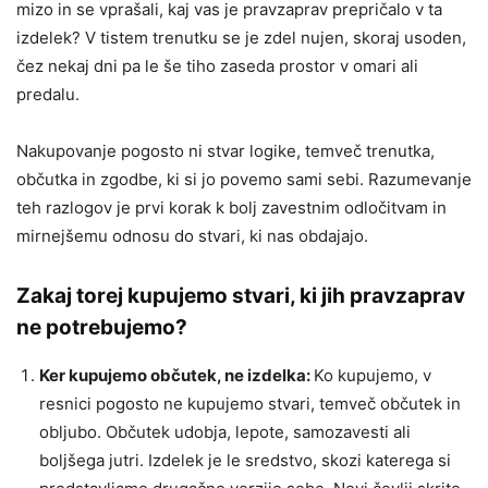
mizo in se vprašali, kaj vas je pravzaprav prepričalo v ta
izdelek? V tistem trenutku se je zdel nujen, skoraj usoden,
čez nekaj dni pa le še tiho zaseda prostor v omari ali
predalu.
Nakupovanje pogosto ni stvar logike, temveč trenutka,
občutka in zgodbe, ki si jo povemo sami sebi. Razumevanje
teh razlogov je prvi korak k bolj zavestnim odločitvam in
mirnejšemu odnosu do stvari, ki nas obdajajo.
Zakaj torej kupujemo stvari, ki jih pravzaprav
ne potrebujemo?
Ker kupujemo občutek, ne izdelka:
Ko kupujemo, v
resnici pogosto ne kupujemo stvari, temveč občutek in
obljubo. Občutek udobja, lepote, samozavesti ali
boljšega jutri. Izdelek je le sredstvo, skozi katerega si