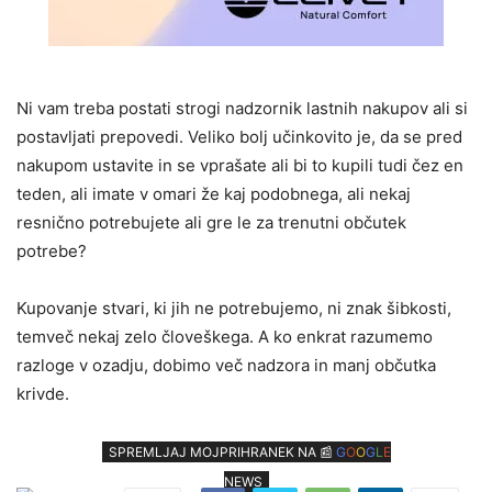
Ni vam treba postati strogi nadzornik lastnih nakupov ali si
postavljati prepovedi. Veliko bolj učinkovito je, da se pred
nakupom ustavite in se vprašate ali bi to kupili tudi čez en
teden, ali imate v omari že kaj podobnega, ali nekaj
resnično potrebujete ali gre le za trenutni občutek
potrebe?
Kupovanje stvari, ki jih ne potrebujemo, ni znak šibkosti,
temveč nekaj zelo človeškega. A ko enkrat razumemo
razloge v ozadju, dobimo več nadzora in manj občutka
krivde.
SPREMLJAJ MOJPRIHRANEK NA 📰
G
O
O
G
L
E
NEWS