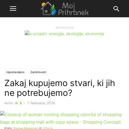
Sponzorirano
Izpostavljeno
Zanimivosti
Zakaj kupujemo stvari, ki jih
ne potrebujemo?
Avtor:
A. S.
-
7. februarja, 2026
Foto:
Natee Meepian
iz
iStock