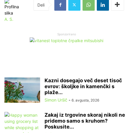
A. S.
Sponzorirano
Kazni dosegajo več deset tisoč
evrov: školjke in kamenčki s
plaže...
Simon Uršič
-
6. avgusta, 2026
Zakaj iz trgovine skoraj nikoli ne
pridemo samo s kruhom?
Poskusite...