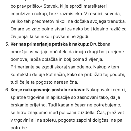
bo prav prišlo.« Stavek, ki je sproži marsikateri
impulziven nakup, brez razmisleka. V resnici, seveda,
veliko teh predmetov nikoli ne dočaka svojega trenutka.
Omare so zato polne stvari za neko bolj idealno različico
življenja, ki se nikoli povsem ne zgodi.
Ker nas primerjanje potiska k nakupu:
Družbena
omrežja ustvarjajo občutek, da imajo drugi bolj urejene
domove, lepša oblačila in bolj polna življenja.
Primerjanje se zgodi skoraj samodejno. Nakup v tem
kontekstu deluje kot način, kako se približati tej podobi,
tudi če je ta pogosto neresnična.
Ker je nakupovanje postalo zabava:
Nakupovalni centri,
spletne trgovine in aplikacije so zasnovani tako, da je
brskanje prijetno. Tudi kadar ničesar ne potrebujemo,
se hitro znajdemo med policami z izdelki. Čas, preživet
v trgovini ali na spletu, pogosto zapolni dolgčas, ne pa
potrebe.