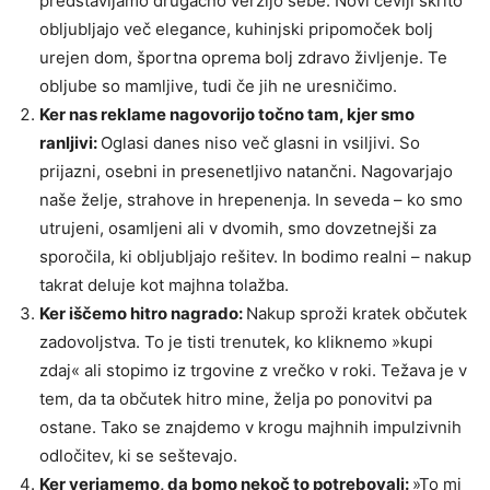
predstavljamo drugačno verzijo sebe. Novi čevlji skrito
obljubljajo več elegance, kuhinjski pripomoček bolj
urejen dom, športna oprema bolj zdravo življenje. Te
obljube so mamljive, tudi če jih ne uresničimo.
Ker nas reklame nagovorijo točno tam, kjer smo
ranljivi:
Oglasi danes niso več glasni in vsiljivi. So
prijazni, osebni in presenetljivo natančni. Nagovarjajo
naše želje, strahove in hrepenenja. In seveda – ko smo
utrujeni, osamljeni ali v dvomih, smo dovzetnejši za
sporočila, ki obljubljajo rešitev. In bodimo realni – nakup
takrat deluje kot majhna tolažba.
Ker iščemo hitro nagrado:
Nakup sproži kratek občutek
zadovoljstva. To je tisti trenutek, ko kliknemo »kupi
zdaj« ali stopimo iz trgovine z vrečko v roki. Težava je v
tem, da ta občutek hitro mine, želja po ponovitvi pa
ostane. Tako se znajdemo v krogu majhnih impulzivnih
odločitev, ki se seštevajo.
Ker verjamemo, da bomo nekoč to potrebovali:
»To mi