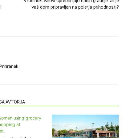
Vročinski valovi spreminjajo način gradnje: ali je
i
vaš dom pripravljen na poletja prihodnosti?
Prihranek
EGA AVTORJA