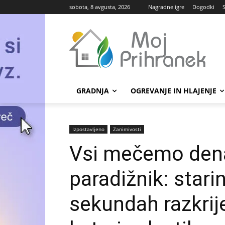
sobota, 8 avgusta, 2026
Nagradne igre
Dogodki
GRADNJA
OGREVANJE IN HLAJENJE
Izpostavljeno
Zanimivosti
Vsi mečemo denar
paradižnik: starin
sekundah razkrije,