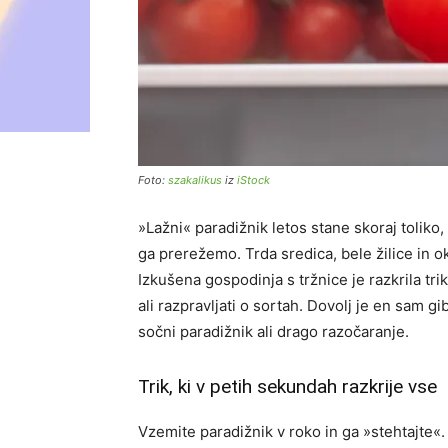
Foto:
szakalikus
iz
iStock
»Lažni« paradižnik letos stane skoraj toliko
ga prerežemo. Trda sredica, bele žilice in ok
Izkušena gospodinja s tržnice je razkrila trik,
ali razpravljati o sortah. Dovolj je en sam gi
sočni paradižnik ali drago razočaranje.
Trik, ki v petih sekundah razkrije vse
Vzemite paradižnik v roko in ga »stehtajte«. 