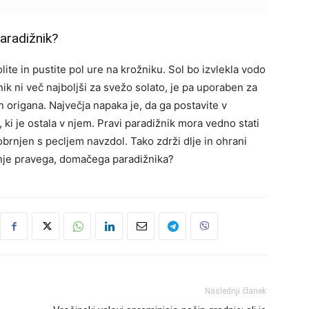
paradižnik?
lite in pustite pol ure na krožniku. Sol bo izvlekla vodo
nik ni več najboljši za svežo solato, je pa uporaben za
n origana. Največja napaka je, da ga postavite v
, ki je ostala v njem. Pravi paradižnik mora vedno stati
obrnjen s pecljem navzdol. Tako zdrži dlje in ohrani
anje pravega, domačega paradižnika?
Naslednji članek