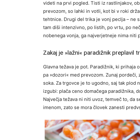
videti na prvi pogled. Tisti iz rastlinjakov, 
prevozom, so lahki in votli, kot bi v roki drža
tehtnice. Drugi del trika je vonj peclja – n
tam diši intenzivno, po listih, po vrtu, po ne
nobenega vonja, ga najverjetneje nima niti p
Zakaj je »lažni« paradižnik preplavil t
Glavna težava je pot. Paradižnik, ki prihaja 
pa »dozori« med prevozom. Zunaj pordeči, zn
soka. Za trgovce je to ugodno, saj tak plod
izgubi: plača ceno domačega paradižnika, do
Največja težava ni niti uvoz, temveč to, da s
imenom, zato se mora človek zanesti predvs