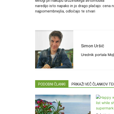
Mnogi pri nakupu družinskega avtomobila
naredijo isto napako in jo drago plačajo: cena n
najpomembnejša, odločajo te stvari
Simon Uršič
Urednik portala Moj
PODOBNI ČLANKI
PRIKAŽI VEČ ČLANKOV T