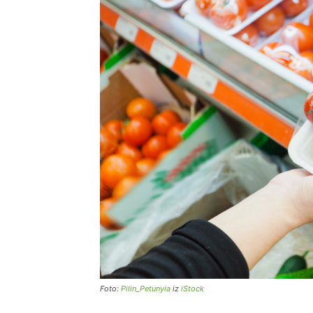
Foto:
Pilin_Petunyia
iz
iStock