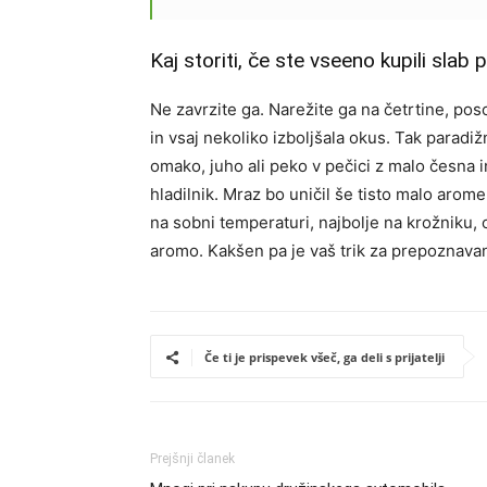
Kaj storiti, če ste vseeno kupili slab 
Ne zavrzite ga. Narežite ga na četrtine, poso
in vsaj nekoliko izboljšala okus. Tak paradiž
omako, juho ali peko v pečici z malo česna i
hladilnik. Mraz bo uničil še tisto malo arome
na sobni temperaturi, najbolje na krožniku, 
aromo. Kakšen pa je vaš trik za prepoznav
Če ti je prispevek všeč, ga deli s prijatelji
Prejšnji članek