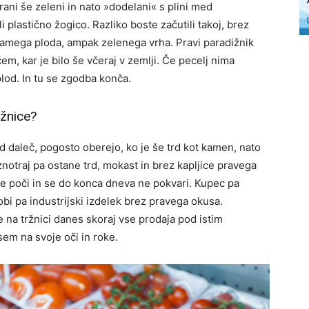
obrani še zeleni in nato »dodelani« s plini med
li plastično žogico. Razliko boste začutili takoj, brez
e samega ploda, ampak zelenega vrha. Pravi paradižnik
čem, kar je bilo še včeraj v zemlji. Če pecelj nima
lod. In tu se zgodba konča.
ržnice?
od daleč, pogosto oberejo, ko je še trd kot kamen, nato
otraj pa ostane trd, mokast in brez kapljice pravega
 ne poči in se do konca dneva ne pokvari. Kupec pa
bi pa industrijski izdelek brez pravega okusa.
e na tržnici danes skoraj vse prodaja pod istim
em na svoje oči in roke.