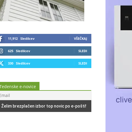
11,912
Sledilcev
VŠEČKAJ
625
Sledilcev
SLEDI
330
Sledilcev
SLEDI
Tedenske e-novice