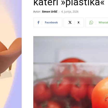
kateri »plastika«
Avtor:
Simon Uršič
-
4. junija, 2026
Facebook
X
Whats