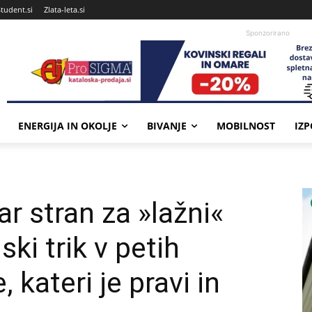
Student.si
Zlata-leta.si
Sponzorirano
ENERGIJA IN OKOLJE
BIVANJE
MOBILNOST
IZ
 stran za »lažni«
ski trik v petih
 kateri je pravi in