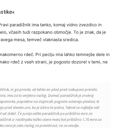
astike«
 Pravi paradižnik ima tanko, komaj vidno zvezdico in
elo, včasih tudi razpokano območje. To je znak, da je
 pravega mesa, temveč vlaknasta sredica.
 enakomerno rdeč. Pri peclju ima lahko temnejše dele in
nako rdeč z vseh strani, je pogosto dozorel v temi, ne
dižnik, in ga prosite, ali lahko en plod pred nakupom prereže.
upira, ima za to verjetno razlog. Domač paradižnik je znotraj
apomnite, popoldne na stojnicah pogosto ostanejo plodovi, ki
idejo pred deveto uro, ko je izbira še polna. Takrat se najlažje vidi
el od daleč. Če junija vidite paradižnik po približno evro za
ižnik iz rastlinjaka težko stane manj kot približno 1,70 evra za
ka cena je zato razlog za previdnost, ne za veselje.