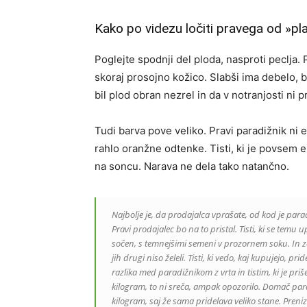
Kako po videzu ločiti pravega od »pl
Poglejte spodnji del ploda, nasproti peclja.
skoraj prosojno kožico. Slabši ima debelo, b
bil plod obran nezrel in da v notranjosti ni
Tudi barva pove veliko. Pravi paradižnik ni
rahlo oranžne odtenke. Tisti, ki je povsem e
na soncu. Narava ne dela tako natančno.
Najbolje je, da prodajalca vprašate, od kod je para
Pravi prodajalec bo na to pristal. Tisti, ki se temu 
sočen, s temnejšimi semeni v prozornem soku. In z
jih drugi niso želeli. Tisti, ki vedo, kaj kupujejo, pr
razlika med paradižnikom z vrta in tistim, ki je priš
kilogram, to ni sreča, ampak opozorilo. Domač parad
kilogram, saj že sama pridelava veliko stane. Preniz