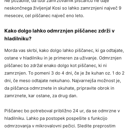
Ne pozabite, da tudi zamrzovalnik piščancu ne daje
neskončnega življenja! Kosi so lahko zamrznjeni največ 9
mesecev, cel piščanec največ eno leto.
Kako dolgo lahko odmrznjen piščanec zdrži v
hladilniku?
Morda vas skrbi, kako dolgo lahko piščanec, ki ga odtajate,
ostane v hladilniku in je primeren za uživanje. Odmrznjen
piščanec bo zdržal enako dolgo kot piščanec, ki ni
zamrznjen. To pomeni 3 do 4 dni, če je že kuhan oz. 1 do 2
dni, če meso odtajate nekuhano. Najvarnejša možnost je,
da piščanca odmrznete in skuhate, pripravite obrok in
zamrznete, kar ostane, za drug dan.
Piščanec bo potreboval približno 24 ur, da se odmrzne v
hladilniku. Lahko pa postopek pospešite s funkcijo
odmrzovanja v mikrovalovni pečici. Sledite preprostim