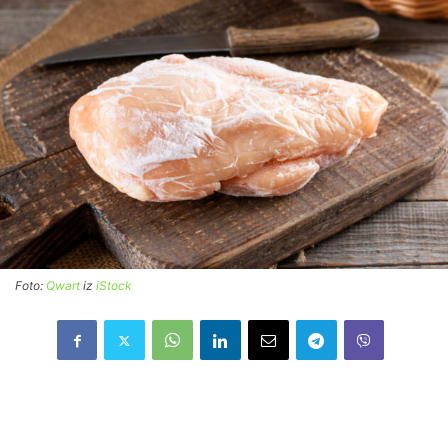
Foto:
Qwart
iz
iStock