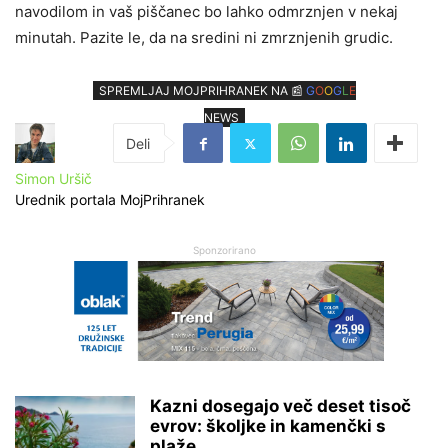
navodilom in vaš piščanec bo lahko odmrznjen v nekaj
minutah. Pazite le, da na sredini ni zmrznjenih grudic.
SPREMLJAJ MOJPRIHRANEK NA 📰
G
O
O
G
L
E
NEWS
Simon Uršič
Urednik portala MojPrihranek
Sponzorirano
Kazni dosegajo več deset tisoč
evrov: školjke in kamenčki s
plaže...