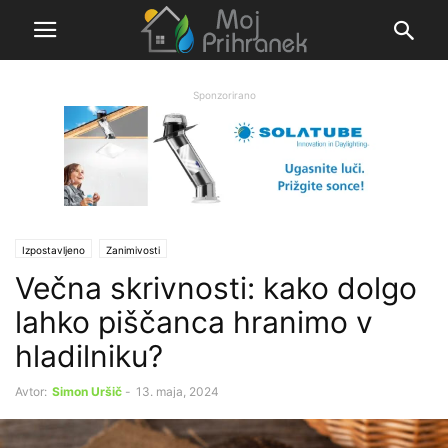
Sponzorirano
Izpostavljeno
Zanimivosti
Večna skrivnosti: kako dolgo
lahko piščanca hranimo v
hladilniku?
Avtor:
Simon Uršič
-
13. maja, 2024