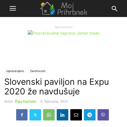
Sponzorirano
Izpostavljeno
Zanimivosti
Slovenski paviljon na Expu
2020 že navdušuje
Avtor:
Žiga Kastelic
-
4. februarja, 2021