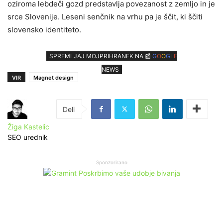
oziroma lebdeči gozd predstavlja povezanost z zemljo in je
srce Slovenije. Leseni senčnik na vrhu pa je ščit, ki ščiti
slovensko identiteto.
SPREMLJAJ MOJPRIHRANEK NA 📰
G
O
O
G
L
E
NEWS
VIR
Magnet design
Žiga Kastelic
SEO urednik
Sponzorirano