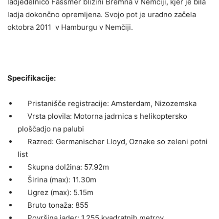
ladjedelnico Fassmer bližini Bremna v Nemčiji, kjer je bila
ladja dokončno opremljena.
Svojo pot je uradno začela
oktobra 2011 v Hamburgu v Nemčiji.
Specifikacije:
Pristanišče registracije: Amsterdam, Nizozemska
Vrsta plovila: Motorna jadrnica s helikoptersko
ploščadjo na palubi
Razred: Germanischer Lloyd, Oznake so zeleni potni
list
Skupna dolžina: 57.92m
Širina (max): 11.30m
Ugrez (max): 5.15m
Bruto tonaža: 855
Površina jader: 1.255 kvadratnih metrov