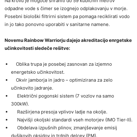
Na krovu je mogoče shraniti do 59 kubičnih metrov
odpadne vode s čimer se izognejo odplakovanju v morje.
Posebni biološki filtrirni sistem pa pomaga reciklirati vodo
in jo tako ponovno uporabiti v sanitarne namene.
Novemu Rainbow Warriorju dajejo akreditacijo enrgetske
učinkovitosti sledeče rešitve:
Oblika trupa je posebej zasnovan za izjemno
energetsko učinkovitost.
Okvir jamborja in jadro – optimizirana za zelo
učinkovito jadranje.
Električni pogonski sistem (7 vozlov na samo
300kW).
Razširjena presoja vplivov ladje na okolje.
Najvišji okoljski standardi vseh motorjev (IMO Tier-II).
Obdelava izpušnih plinov, zmanjševanje emisij
dušikovih oksidov in trdnih delcev (PM).