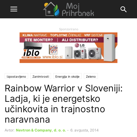
Sponzorirano
Izpostavljeno
Zanimivosti
Energija in okolje
Zeleno
Rainbow Warrior v Sloveniji:
Ladja, ki je energetsko
učinkovita in trajnostno
naravnana
Avtor:
Nevtron & Company, d. o. o.
-
6. avgusta, 2014