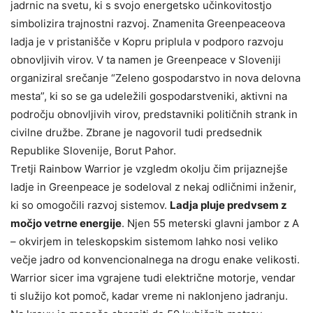
jadrnic na svetu, ki s svojo energetsko učinkovitostjo
simbolizira trajnostni razvoj. Znamenita Greenpeaceova
ladja je v pristanišče v Kopru priplula v podporo razvoju
obnovljivih virov. V ta namen je Greenpeace v Sloveniji
organiziral srečanje “Zeleno gospodarstvo in nova delovna
mesta”, ki so se ga udeležili gospodarstveniki, aktivni na
področju obnovljivih virov, predstavniki političnih strank in
civilne družbe. Zbrane je nagovoril tudi predsednik
Republike Slovenije, Borut Pahor.
Tretji Rainbow Warrior je vzgledm okolju čim prijaznejše
ladje in Greenpeace je sodeloval z nekaj odličnimi inženir,
ki so omogočili razvoj sistemov.
Ladja pluje predvsem z
močjo vetrne energije
. Njen 55 meterski glavni jambor z A
– okvirjem in teleskopskim sistemom lahko nosi veliko
večje jadro od konvencionalnega na drogu enake velikosti.
Warrior sicer ima vgrajene tudi električne motorje, vendar
ti služijo kot pomoč, kadar vreme ni naklonjeno jadranju.