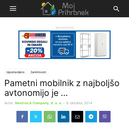
Sponzorirano
Izpostavljeno
Zanimivosti
Pametni mobilnik z najboljšo
avtonomijo je …
Avtor:
Nevtron & Company, d. o. o.
-
9. oktobra, 2014