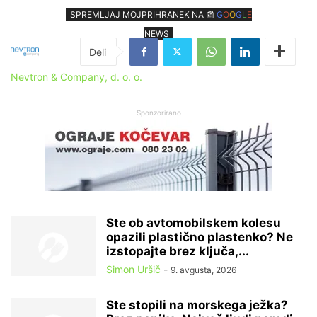
SPREMLJAJ MOJPRIHRANEK NA 📰
G
O
O
G
L
E
NEWS
Nevtron & Company, d. o. o.
Sponzorirano
Ste ob avtomobilskem kolesu
opazili plastično plastenko? Ne
izstopajte brez ključa,...
Simon Uršič
-
9. avgusta, 2026
Ste stopili na morskega ježka?