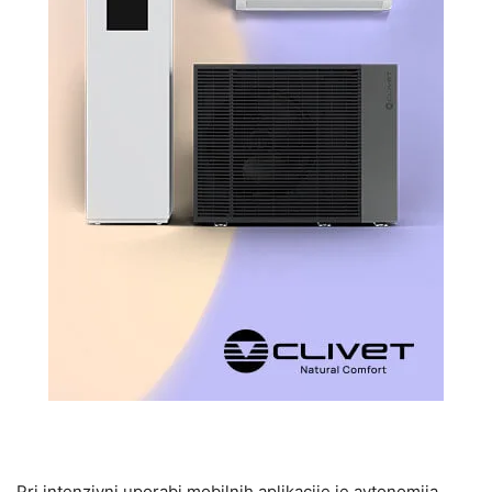
Pri intenzivni uporabi mobilnih aplikacije je avtonomija