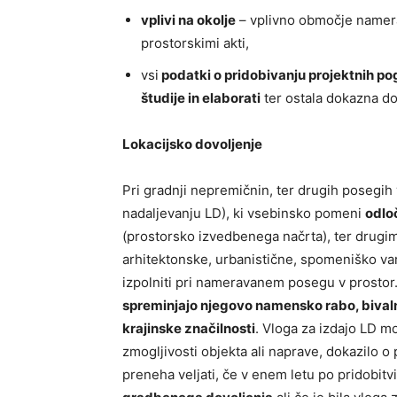
vplivi na okolje
– vplivno območje namerav
prostorskimi akti,
vsi
podatki o pridobivanju projektnih pog
študije in elaborati
ter ostala dokazna d
Lokacijsko dovoljenje
Pri gradnji nepremičnin, ter drugih posegih 
nadaljevanju LD), ki vsebinsko pomeni
odlo
(prostorsko izvedbenega načrta), ter drugim
arhitektonske, urbanistične, spomeniško va
izpolniti pri nameravanem posegu v prostor. 
spreminjajo njegovo namensko rabo, bivaln
krajinske značilnosti
. Vloga za izdajo LD 
zmogljivosti objekta ali naprave, dokazilo o 
preneha veljati, če v enem letu po pridobitv