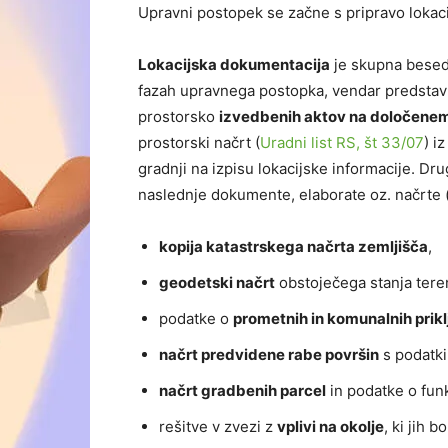
Upravni postopek se začne s pripravo lokaci
Lokacijska dokumentacija
je skupna beseda
fazah upravnega postopka, vendar predstavlj
prostorsko
izvedbenih aktov na določene
prostorski načrt (
Uradni list RS, št 33/07
) i
gradnji na izpisu lokacijske informacije. Dr
naslednje dokumente, elaborate oz. načrte (p
kopija katastrskega načrta zemljišča
,
geodetski načrt
obstoječega stanja teren
podatke o
prometnih in komunalnih prikl
načrt predvidene rabe površin
s podatki
načrt gradbenih parcel
in podatke o fun
rešitve v zvezi z
vplivi na okolje
, ki jih 