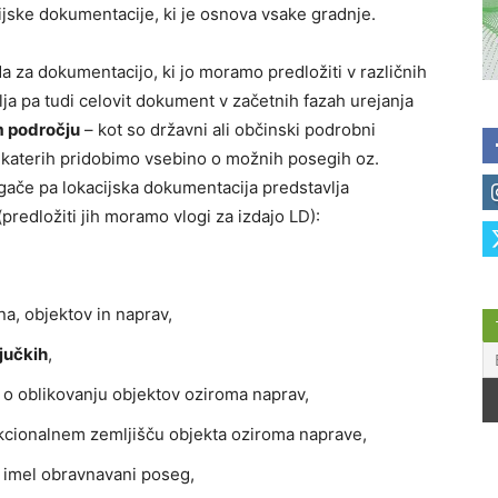
jske dokumentacije, ki je osnova vsake gradnje.
 za dokumentacijo, ki jo moramo predložiti v različnih
a pa tudi celovit dokument v začetnih fazah urejanja
m področju
– kot so državni ali občinski podrobni
z katerih pridobimo vsebino o možnih posegih oz.
ugače pa lokacijska dokumentacija predstavlja
redložiti jih moramo vlogi za izdajo LD):
a, objektov in naprav,
jučkih
,
 o oblikovanju objektov oziroma naprav,
kcionalnem zemljišču objekta oziroma naprave,
bo imel obravnavani poseg,