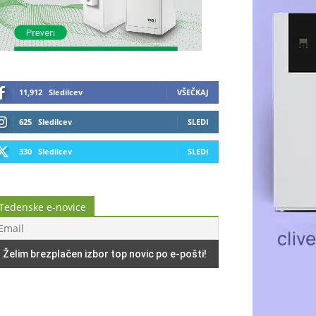
11,912
Sledilcev
VŠEČKAJ
625
Sledilcev
SLEDI
330
Sledilcev
SLEDI
Tedenske e-novice