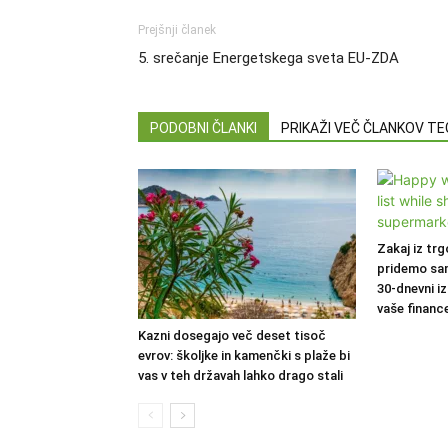
Prejšnji članek
5. srečanje Energetskega sveta EU-ZDA
PODOBNI ČLANKI
PRIKAŽI VEČ ČLANKOV T
Zakaj iz trg
pridemo sa
30-dnevni iz
vaše financ
Kazni dosegajo več deset tisoč
evrov: školjke in kamenčki s plaže bi
vas v teh državah lahko drago stali