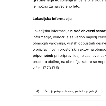
gradbenega dovoljenja
ali če je bila vloga
je možno za največ eno leto.
Lokacijska informacija
Lokacijska informacija
ni več obvezni sesta
informacija, vendar je še vedno najbolj celov
območjih varovanja, vrstah dopustnih dejavn
o pripravi novih prostorskih aktov na območ
pripomoček
pri pripravi idejne zasnove. Lok
prostora občine, na območju katere se neprem
višini 17,73 EUR.
Če ti je prispevek všeč, ga deli s prijatelji