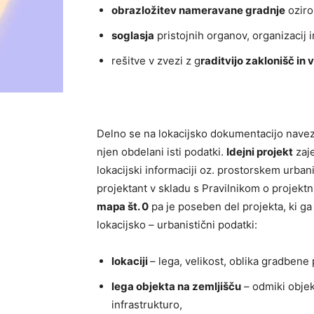
obrazložitev nameravane gradnje
oziro
soglasja
pristojnih organov, organizacij 
rešitve v zvezi z g
raditvijo zaklonišč in
Delno se na lokacijsko dokumentacijo navez
njen obdelani isti podatki.
Idejni projekt
zaje
lokacijski informaciji oz. prostorskem urba
projektant v skladu s Pravilnikom o projektn
mapa št. 0
pa je poseben del projekta, ki ga 
lokacijsko – urbanistični podatki:
lokaciji
– lega, velikost, oblika gradbene 
lega objekta na zemljišču
– odmiki objek
infrastrukturo,