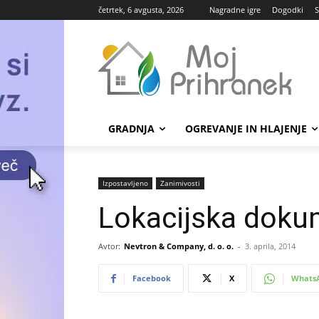
četrtek, 6 avgusta, 2026
Nagradne igre
Dogodki
S
GRADNJA
OGREVANJE IN HLAJENJE
Izpostavljeno
Zanimivosti
Lokacijska doku
Avtor:
Nevtron & Company, d. o. o.
-
3. aprila, 2014
Facebook
X
Whats