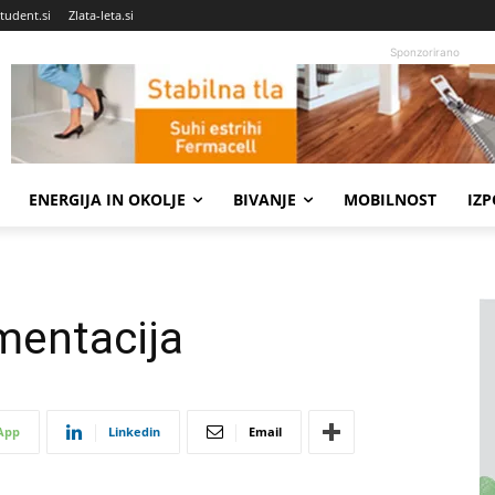
tudent.si
Zlata-leta.si
Sponzorirano
ENERGIJA IN OKOLJE
BIVANJE
MOBILNOST
IZ
mentacija
App
Linkedin
Email