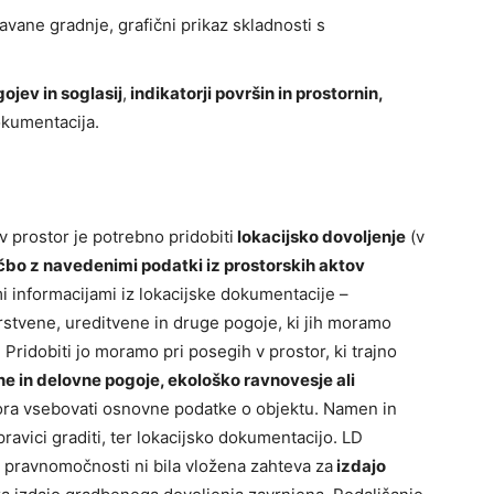
ane gradnje, grafični prikaz skladnosti s
ojev in soglasij
,
indikatorji površin in prostornin,
okumentacija.
v prostor je potrebno pridobiti
lokacijsko dovoljenje
(v
čbo z navedenimi podatki iz prostorskih aktov
i informacijami iz lokacijske dokumentacije –
rstvene, ureditvene in druge pogoje, ki jih moramo
Pridobiti jo moramo pri posegih v prostor, ki trajno
e in delovne pogoje, ekološko ravnovesje ali
mora vsebovati osnovne podatke o objektu. Namen in
pravici graditi, ter lokacijsko dokumentacijo. LD
i pravnomočnosti ni bila vložena zahteva za
izdajo