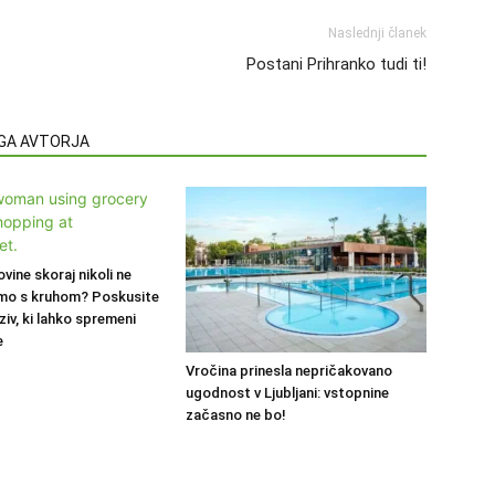
Naslednji članek
Postani Prihranko tudi ti!
EGA AVTORJA
ovine skoraj nikoli ne
mo s kruhom? Poskusite
ziv, ki lahko spremeni
e
Vročina prinesla nepričakovano
ugodnost v Ljubljani: vstopnine
začasno ne bo!