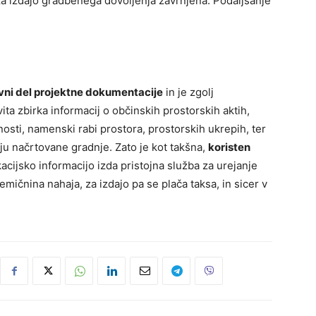
 za izdajo gradbenega dovoljenja zavrnjena. Podaljšanje
vni del projektne dokumentacije
in je zgolj
ita zbirka informacij o občinskih prostorskih aktih,
osti, namenski rabi prostora, prostorskih ukrepih, ter
ju načrtovane gradnje. Zato je kot takšna,
koristen
acijsko informacijo izda pristojna služba za urejanje
ičnina nahaja, za izdajo pa se plača taksa, in sicer v