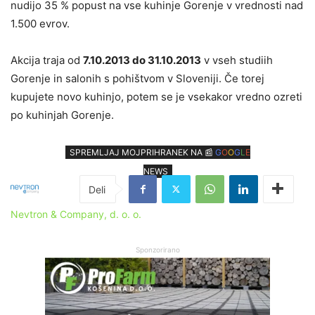
nudijo 35 % popust na vse kuhinje Gorenje v vrednosti nad
1.500 evrov.
Akcija traja od
7.10.2013 do 31.10.2013
v vseh studiih
Gorenje in salonih s pohištvom v Sloveniji. Če torej
kupujete novo kuhinjo, potem se je vsekakor vredno ozreti
po kuhinjah Gorenje.
SPREMLJAJ MOJPRIHRANEK NA 📰
G
O
O
G
L
E
NEWS
Nevtron & Company, d. o. o.
Sponzorirano