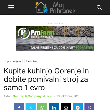
Sponzorirano
Izpostavljeno
Zanimivosti
Kupite kuhinjo Gorenje in
dobite pomivalni stroj za
samo 1 evro
Avtor:
Nevtron & Company, d. o. o.
-
13. oktobra, 2013