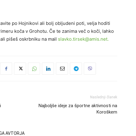
ite po Hojnikovi ali bolj obljudeni poti, velja hoditi
rimeru koča v Grohotu. Če te zanima več o koči, lahko
ali pišeš oskrbniku na mail
slavko.tirsek@amis.net.
Naslednji članek
i
Najboljše ideje za športne aktivnosti na
Koroškem
EGA AVTORJA