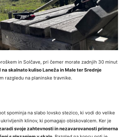
oroškem in Solčave, pri čemer morate zadnjih 30 minut
 na skalnato kuliso Laneža in Male ter Srednje
m razgledu na planinske travnike.
pot spominja na slabo lovsko stezico, ki vodi do velike
 ukrivljenih klinov, ki pomagajo obiskovalcem. Ker je
 zaradi svoje zahtevnosti in nezavarovanosti primerna
šenj s plezanjem v skalo.
Razgled na koncu poti je