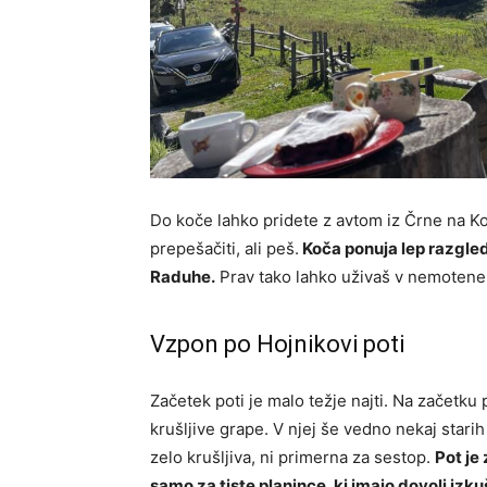
Do koče lahko pridete z avtom iz Črne na K
prepešačiti, ali peš.
Koča ponuja lep razgled
Raduhe.
Prav tako lahko uživaš v nemotene
Vzpon po Hojnikovi poti
Začetek poti je malo težje najti. Na začetku 
krušljive grape. V njej še vedno nekaj starih
zelo krušljiva, ni primerna za sestop.
Pot je
samo za tiste planince, ki imajo dovolj izku