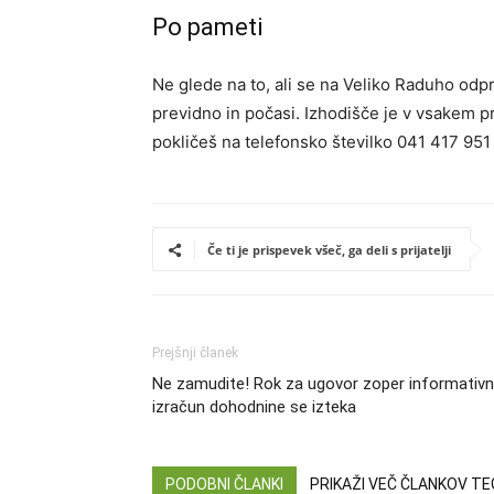
Po pameti
Ne glede na to, ali se na Veliko Raduho odprav
previdno in počasi. Izhodišče je v vsakem p
pokličeš na telefonsko številko
041 417 951
Če ti je prispevek všeč, ga deli s prijatelji
Prejšnji članek
Ne zamudite! Rok za ugovor zoper informativn
izračun dohodnine se izteka
PODOBNI ČLANKI
PRIKAŽI VEČ ČLANKOV T