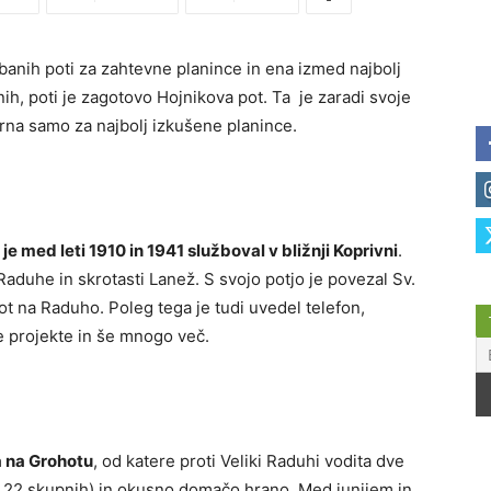
banih poti za zahtevne planince in ena izmed najbolj
h, poti je zagotovo Hojnikova pot. Ta je zaradi svoje
rna samo za najbolj izkušene planince.
ki je med leti 1910 in 1941 služboval v bližnji Koprivni
.
Raduhe in skrotasti Lanež. S svojo potjo je povezal Sv.
t na Raduho. Poleg tega je tudi uvedel telefon,
ne projekte in še mnogo več.
 na Grohotu
, od katere proti Veliki Raduhi vodita dve
in 22 skupnih) in okusno domačo hrano. Med junijem in