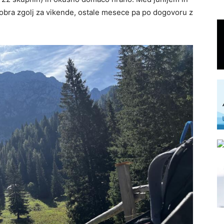
obra zgolj za vikende, ostale mesece pa po dogovoru z