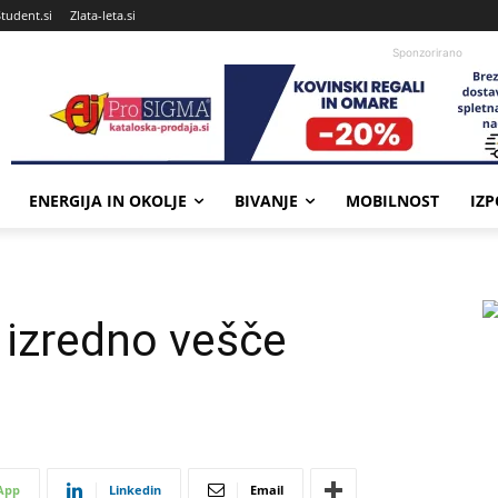
Student.si
Zlata-leta.si
Sponzorirano
ENERGIJA IN OKOLJE
BIVANJE
MOBILNOST
IZ
 izredno vešče
App
Linkedin
Email