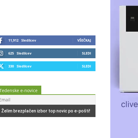
11,912
Sledilcev
VŠEČKAJ
625
Sledilcev
SLEDI
330
Sledilcev
SLEDI
Tedenske e-novice