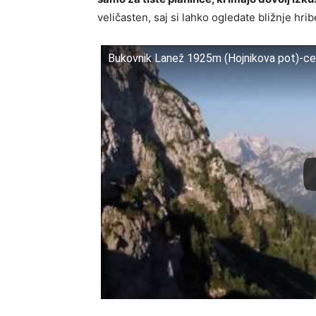
veličasten, saj si lahko ogledate bližnje hri
Bukovnik Lanež 1925m (Hojnikova pot)-ce