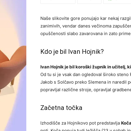
Naše slikovite gore ponujajo kar nekaj razgi
zanimivih, vendar danes večinoma zapuščeni
opuščenosti slabo zavarovana in zato prime
Kdo je bil Ivan Hojnik?
Ivan Hojnik je bil koroški župnik in učitelj, 
Od tu si je vsak dan ogledoval široko steno 
Jakob s Solčavo preko Slemena in naredil po
popravljal različne stroje, opravljal gradbe
Začetna točka
Izhodišče za Hojnikovo pot predstavlja
Koča
poti. Koča ponuja tudi ležišča (23 v sobah 