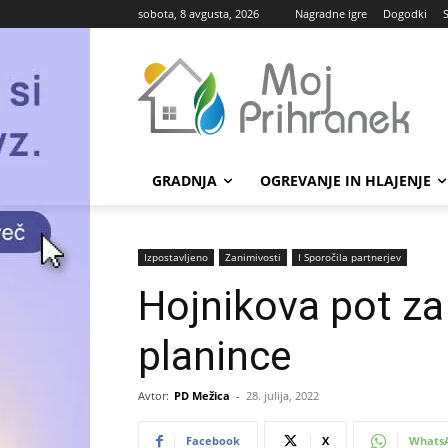
sobota, 8 avgusta, 2026
Nagradne igre
Dogodki
GRADNJA
OGREVANJE IN HLAJENJE
Izpostavljeno
Zanimivosti
Ι Sporočila partnerjev
Hojnikova pot za
planince
Avtor:
PD Mežica
-
28. julija, 2022
Facebook
X
Whats