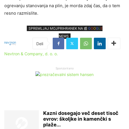
ogrevanju stanovanja na plin, je morda zdaj čas, da o tem
resno razmislite.
SPREMLJAJ MOJPRIHRANEK NA 📰
G
O
O
G
L
E
NEWS
Nevtron & Company, d. o. o.
Sponzorirano
Kazni dosegajo več deset tisoč
evrov: školjke in kamenčki s
plaže...