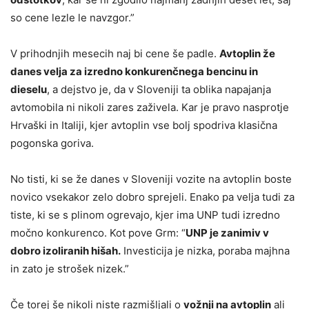
so cene lezle le navzgor.”
V prihodnjih mesecih naj bi cene še padle.
Avtoplin že
danes velja za izredno konkurenčnega bencinu in
dieselu
, a dejstvo je, da v Sloveniji ta oblika napajanja
avtomobila ni nikoli zares zaživela. Kar je pravo nasprotje
Hrvaški in Italiji, kjer avtoplin vse bolj spodriva klasična
pogonska goriva.
No tisti, ki se že danes v Sloveniji vozite na avtoplin boste
novico vsekakor zelo dobro sprejeli. Enako pa velja tudi za
tiste, ki se s plinom ogrevajo, kjer ima UNP tudi izredno
močno konkurenco. Kot pove Grm: “
UNP je zanimiv v
dobro izoliranih hišah.
Investicija je nizka, poraba majhna
in zato je strošek nizek.”
Če torej še nikoli niste razmišljali o
vožnji na avtoplin
ali