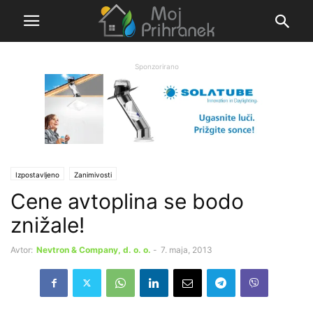
Sponzorirano
Izpostavljeno
Zanimivosti
Cene avtoplina se bodo
znižale!
Avtor:
Nevtron & Company, d. o. o.
-
7. maja, 2013