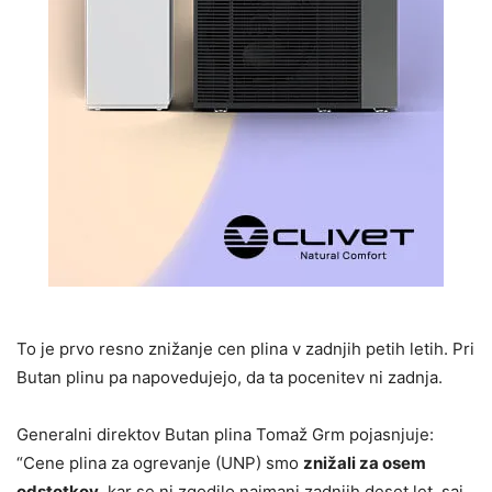
To je prvo resno znižanje cen plina v zadnjih petih letih. Pri
Butan plinu pa napovedujejo, da ta pocenitev ni zadnja.
Generalni direktov Butan plina Tomaž Grm pojasnjuje:
“Cene plina za ogrevanje (UNP) smo
znižali za osem
odstotkov
, kar se ni zgodilo najmanj zadnjih deset let, saj