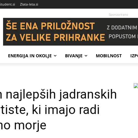
Student.si
Zlata-leta.si
Sponzorirano
ENERGIJA IN OKOLJE
BIVANJE
MOBILNOST
IZ
m najlepših jadranskih
iste, ki imajo radi
no morje