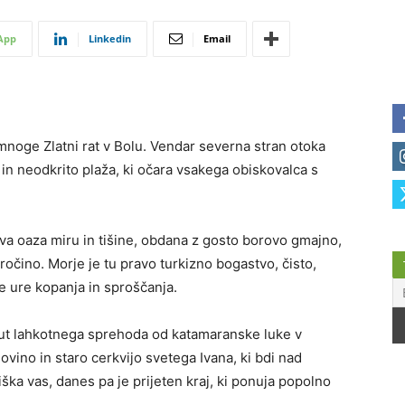
App
Linkedin
Email
 mnoge Zlatni rat v Bolu. Vendar severna stran otoka
a in neodkrito plaža, ki očara vsakega obiskovalca s
ikva oaza miru in tišine, obdana z gosto borovo gmajno,
vročino. Morje je tu pravo turkizno bogastvo, čisto,
e ure kopanja in sproščanja.
inut lahkotnega sprehoda od katamaranske luke v
vino in staro cerkvijo svetega Ivana, ki bdi nad
ška vas, danes pa je prijeten kraj, ki ponuja popolno