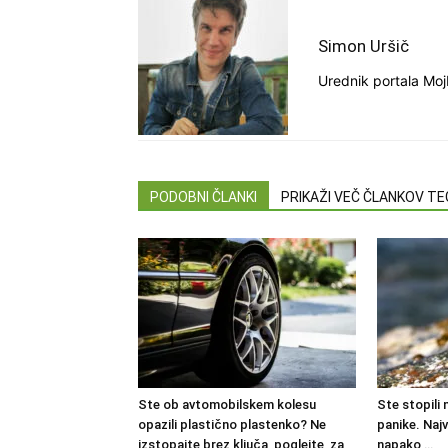
Simon Uršič
Urednik portala Moj
PODOBNI ČLANKI
PRIKAŽI VEČ ČLANKOV T
Ste ob avtomobilskem kolesu
Ste stopili
opazili plastično plastenko? Ne
panike. Najv
izstopajte brez ključa, poglejte, za
napako …