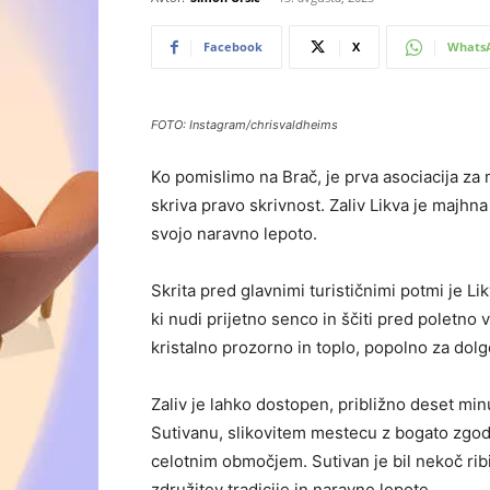
Facebook
X
Whats
FOTO: Instagram/chrisvaldheims
Ko pomislimo na Brač, je prva asociacija za
skriva pravo skrivnost. Zaliv Likva je majhn
svojo naravno lepoto.
Skrita pred glavnimi turističnimi potmi je L
ki nudi prijetno senco in ščiti pred poletno 
kristalno prozorno in toplo, popolno za dolg
Zaliv je lahko dostopen, približno deset m
Sutivanu, slikovitem mestecu z bogato zgodo
celotnim območjem. Sutivan je bil nekoč ribi
združitev tradicije in naravne lepote.