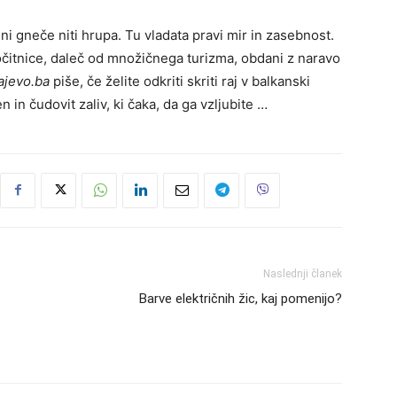
ni gneče niti hrupa. Tu vladata pravi mir in zasebnost.
 počitnice, daleč od množičnega turizma, obdani z naravo
ajevo.ba
piše, če želite odkriti skriti raj v balkanski
n in čudovit zaliv, ki čaka, da ga vzljubite …
Naslednji članek
Barve električnih žic, kaj pomenijo?