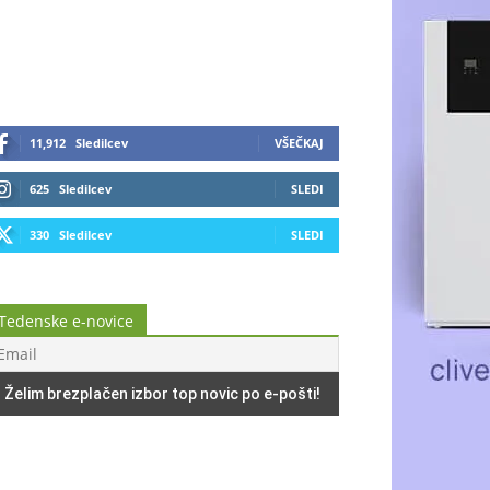
11,912
Sledilcev
VŠEČKAJ
625
Sledilcev
SLEDI
330
Sledilcev
SLEDI
Tedenske e-novice