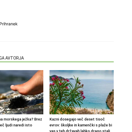
Prihranek
EGA AVTORJA
 na morskega ježka? Brez
Kazni dosegajo več deset tisoč
eč ljudi naredi isto
evrov: školjke in kamenčki s plaže bi
vas v teh državah lahko drago stali