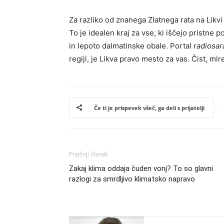
Za razliko od znanega Zlatnega rata na Likvi 
To je idealen kraj za vse, ki iščejo pristne
in lepoto dalmatinske obale. Portal r
adiosar
regiji, je Likva pravo mesto za vas. Čist, mire
Če ti je prispevek všeč, ga deli s prijatelji
Prejšnji članek
Zakaj klima oddaja čuden vonj? To so glavni
razlogi za smrdljivo klimatsko napravo