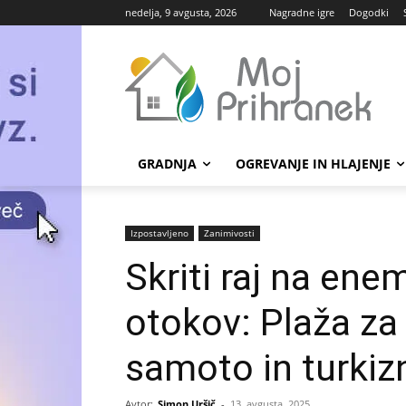
nedelja, 9 avgusta, 2026
Nagradne igre
Dogodki
GRADNJA
OGREVANJE IN HLAJENJE
Izpostavljeno
Zanimivosti
Skriti raj na ene
otokov: Plaža za t
samoto in turkiz
Avtor:
Simon Uršič
-
13. avgusta, 2025