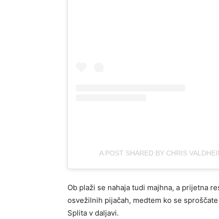
A POST SHARED BY CHRIS VALDHE
Ob plaži se nahaja tudi majhna, a prijetna re
osvežilnih pijačah, medtem ko se sproščate 
Splita v daljavi.