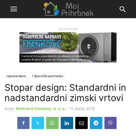
Sponzorirano
Izpostavljeno
Ι Sporočila partnerjev
Stopar design: Standardni in
nadstandardni zimski vrtovi
Avtor:
Nevtron & Company, d. o. o.
-
11. aprila, 2018