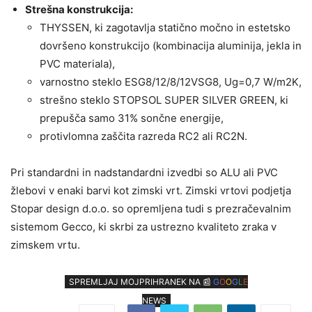
Strešna konstrukcija:
THYSSEN, ki zagotavlja statično močno in estetsko
dovršeno konstrukcijo (kombinacija aluminija, jekla in
PVC materiala),
varnostno steklo ESG8/12/8/12VSG8, Ug=0,7 W/m2K,
strešno steklo STOPSOL SUPER SILVER GREEN, ki
prepušča samo 31% sončne energije,
protivlomna zaščita razreda RC2 ali RC2N.
Pri standardni in nadstandardni izvedbi so ALU ali PVC
žlebovi v enaki barvi kot zimski vrt. Zimski vrtovi podjetja
Stopar design d.o.o. so opremljena tudi s prezračevalnim
sistemom Gecco, ki skrbi za ustrezno kvaliteto zraka v
zimskem vrtu.
SPREMLJAJ MOJPRIHRANEK NA 📰
G
O
O
G
L
E
NEWS