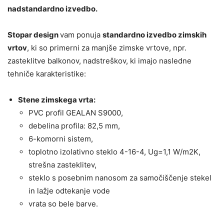
nadstandardno izvedbo.
Stopar design
vam ponuja
standardno izvedbo zimskih
vrtov
, ki so primerni za manjše zimske vrtove, npr.
zasteklitve balkonov, nadstreškov, ki imajo nasledne
tehniče karakteristike:
Stene zimskega vrta:
PVC profil GEALAN S9000,
debelina profila: 82,5 mm,
6-komorni sistem,
toplotno izolativno steklo 4-16-4, Ug=1,1 W/m2K,
strešna zasteklitev,
steklo s posebnim nanosom za samočiščenje stekel
in lažje odtekanje vode
vrata so bele barve.