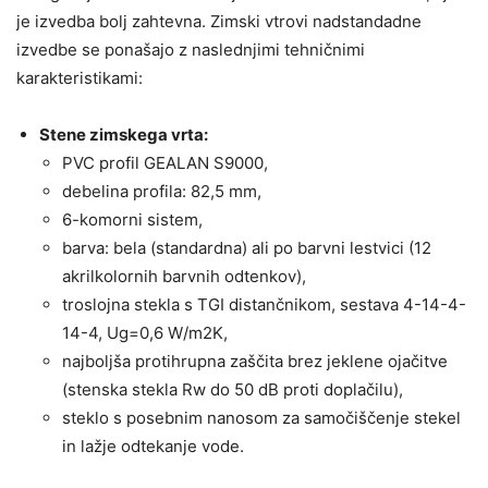
je izvedba bolj zahtevna. Zimski vtrovi nadstandadne
izvedbe se ponašajo z naslednjimi tehničnimi
karakteristikami:
Stene zimskega vrta:
PVC profil GEALAN S9000,
debelina profila: 82,5 mm,
6-komorni sistem,
barva: bela (standardna) ali po barvni lestvici (12
akrilkolornih barvnih odtenkov),
troslojna stekla s TGI distančnikom, sestava 4-14-4-
14-4, Ug=0,6 W/m2K,
najboljša protihrupna zaščita brez jeklene ojačitve
(stenska stekla Rw do 50 dB proti doplačilu),
steklo s posebnim nanosom za samočiščenje stekel
in lažje odtekanje vode.