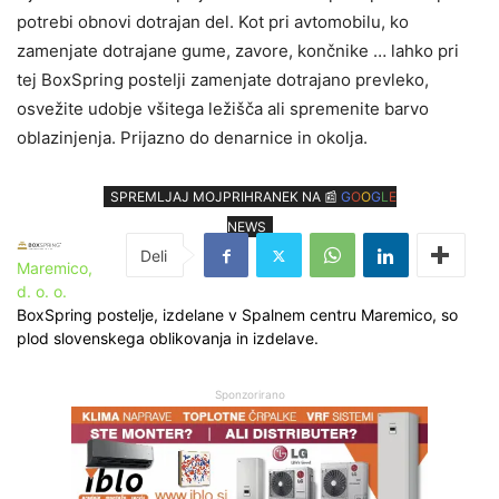
potrebi obnovi dotrajan del. Kot pri avtomobilu, ko
zamenjate dotrajane gume, zavore, končnike … lahko pri
tej BoxSpring postelji zamenjate dotrajano prevleko,
osvežite udobje všitega ležišča ali spremenite barvo
oblazinjenja. Prijazno do denarnice in okolja.
SPREMLJAJ MOJPRIHRANEK NA 📰
G
O
O
G
L
E
NEWS
Maremico,
d. o. o.
BoxSpring postelje, izdelane v Spalnem centru Maremico, so
plod slovenskega oblikovanja in izdelave.
Sponzorirano