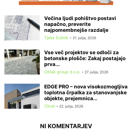
Večina ljudi pohištvo postavi
napačno, preverite
najpomembnejše razdalje
Tjaša Sušnik
-
31. julija, 2026
Vse več projektov se odloči za
betonske plošče: Zakaj postajajo
prva...
Oblak group d.o.o.
-
27. julija, 2026
EDGE PRO – nova visokozmogljiva
toplotna črpalka za stanovanjske
objekte, prejemnica...
Clivet
-
22. julija, 2026
NI KOMENTARJEV