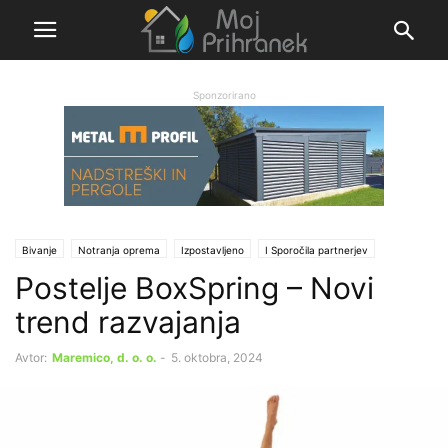
Sponzorirano
Bivanje
Notranja oprema
Izpostavljeno
Ι Sporočila partnerjev
Postelje BoxSpring – Novi
trend razvajanja
Avtor:
Maremico, d. o. o.
-
5. oktobra, 2024