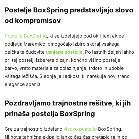
Postelje BoxSpring predstavljajo slovo
od kompromisov
Postelje BoxSpring
, ki se izdelujejo pod okriljem ekipe
podjetja Maremico, omogočajo izbiro skoraj vsakega
delčka te čudovite
usnjene postelje
. Po lastnih željah lahko
pri tej postelji izberete dizajn, končno višino postelje,
barvo, vrsto materiala za oblazinjenje, trdoto in udobje
všitega ležišča. Slednje je redkost, ki narekuje novi trend
elegance spanja.
Pozdravljamo trajnostne rešitve, ki jih
prinaša postelja BoxSpring
Gre za trajnostno izdelano
visoko posteljo
BoxSpring.
Njihova tehnična ekipa jo lahko čez čas pretapicira in po