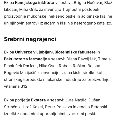
Ekipa
Kemijskega inštituta
v sestavi: Brigita Hočevar, Blaž
Likozar, Miha Grilc za invencijo Trajnostni postopek
proizvodnje mukonske, heksendiojske in adipinske kisline
(in njihovih estrov) iz aldarnih kislin s heterogeno katalizo.
Srebrni nagrajenci
Ekipa
Univerze v Ljubljani, Biotehniške fakultete in
Fakultete za farmacije
v sestavi: Diana Paveljšek, Timeja
Planinšek Parfant, Nika Osel, Robert Roškar, Bojana
Bogovič Matijašić za invencijo Izraba kisle sirotke kot
stranskega produkta mlekarske industrije za proizvodnjo
vitamina B12.
Ekipa podjetja
Ekstera
v sestavi: Jure Naglič, Dušan
Strmčnik, Uroš Kozel, Peter Polak za invencijo Betonski
izdelki z dodatnimi uporabljenimi livarskimi peski.