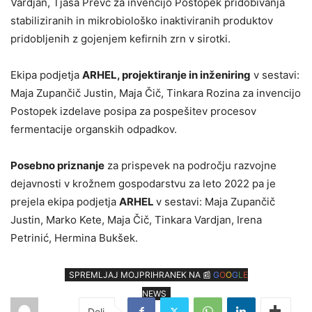
Vardjan, Tjaša Prevc za invencijo Postopek pridobivanja
stabiliziranih in mikrobiološko inaktiviranih produktov
pridobljenih z gojenjem kefirnih zrn v sirotki.
Ekipa podjetja
ARHEL, projektiranje in inženiring
v sestavi:
Maja Zupančič Justin, Maja Čič, Tinkara Rozina za invencijo
Postopek izdelave posipa za pospešitev procesov
fermentacije organskih odpadkov.
Posebno priznanje
za prispevek na področju razvojne
dejavnosti v krožnem gospodarstvu za leto 2022
pa je
prejela ekipa podjetja
ARHEL
v sestavi: Maja Zupančič
Justin, Marko Kete, Maja Čič, Tinkara Vardjan, Irena
Petrinić, Hermina Bukšek.
SPREMLJAJ MOJPRIHRANEK NA 📰
G
O
O
G
L
E
NEWS