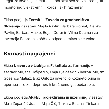
Legat za invencijo Električni uporovni senzor za korozijski
monitoring v ekstremnih korozijjskih razmerah.
Ekipa podjetja
Termit
in
Zavoda za gradbeništvo
Slovenije
v sestavi: Majda Pavlin, Barbara Horvat, Alenka
Pavlin, Barbara Matko, Bojan Cerar in Vilma Ducman za
invencijo Fasadna plošča iz odpadne mineralne volne.
Bronasti nagrajenci
Ekipa
Univerze v Ljubljani, Fakulteta za farmacijo
v
sestavi: Mirjana Gašperlin, Maja Bjelošević Žiberna, Mirjam
Gosenca Matjaž, Blaž Grilc za invencijo Kozmetologija in
uporaba sirotke: doprinos h krožnemu gospodarstvu.
Ekipa podjetja
ARHEL
,
projektiranja in inženiring
v sestavi:
Maja Zupančič Justin, Maja Čič, Tinkara Rozina, Tinkara