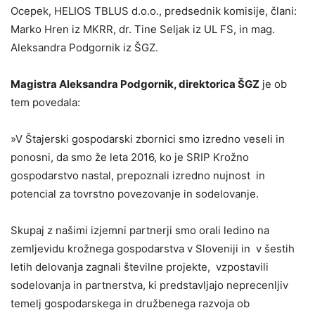
Ocepek, HELIOS TBLUS d.o.o., predsednik komisije, člani:
Marko Hren iz MKRR, dr. Tine Seljak iz UL FS, in mag.
Aleksandra Podgornik iz ŠGZ.
Magistra Aleksandra Podgornik, direktorica ŠGZ
je ob
tem povedala:
»V Štajerski gospodarski zbornici smo izredno veseli in
ponosni, da smo že leta 2016, ko je SRIP Krožno
gospodarstvo nastal, prepoznali izredno nujnost in
potencial za tovrstno povezovanje in sodelovanje.
Skupaj z našimi izjemni partnerji smo orali ledino na
zemljevidu krožnega gospodarstva v Sloveniji in v šestih
letih delovanja zagnali številne projekte, vzpostavili
sodelovanja in partnerstva, ki predstavljajo neprecenljiv
temelj gospodarskega in družbenega razvoja ob