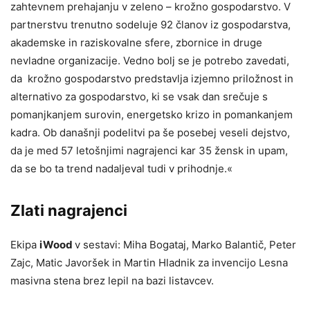
zahtevnem prehajanju v zeleno – krožno gospodarstvo. V
partnerstvu trenutno sodeluje 92 članov iz gospodarstva,
akademske in raziskovalne sfere, zbornice in druge
nevladne organizacije. Vedno bolj se je potrebo zavedati,
da krožno gospodarstvo predstavlja izjemno priložnost in
alternativo za gospodarstvo, ki se vsak dan srečuje s
pomanjkanjem surovin, energetsko krizo in pomankanjem
kadra. Ob današnji podelitvi pa še posebej veseli dejstvo,
da je med 57 letošnjimi nagrajenci kar 35 žensk in upam,
da se bo ta trend nadaljeval tudi v prihodnje.«
Zlati nagrajenci
Ekipa
iWood
v sestavi: Miha Bogataj, Marko Balantič, Peter
Zajc, Matic Javoršek in Martin Hladnik za invencijo Lesna
masivna stena brez lepil na bazi listavcev.