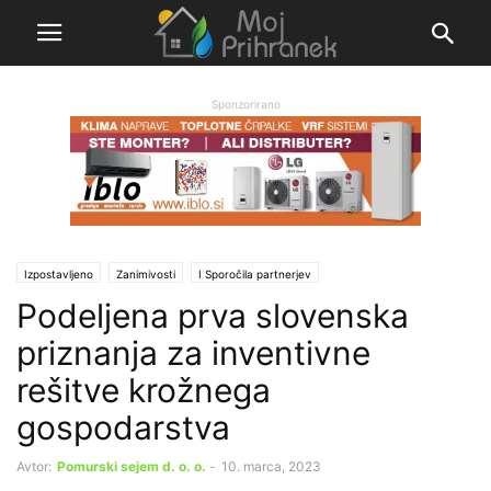
Sponzorirano
Izpostavljeno
Zanimivosti
Ι Sporočila partnerjev
Podeljena prva slovenska
priznanja za inventivne
rešitve krožnega
gospodarstva
Avtor:
Pomurski sejem d. o. o.
-
10. marca, 2023