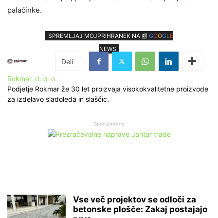
palačinke.
SPREMLJAJ MOJPRIHRANEK NA 📰
G
O
O
G
L
E
NEWS
Rokmar, d. o. o.
Podjetje Rokmar že 30 let proizvaja visokokvalitetne proizvode
za izdelavo sladoleda in slaščic.
Sponzorirano
Vse več projektov se odloči za
betonske plošče: Zakaj postajajo