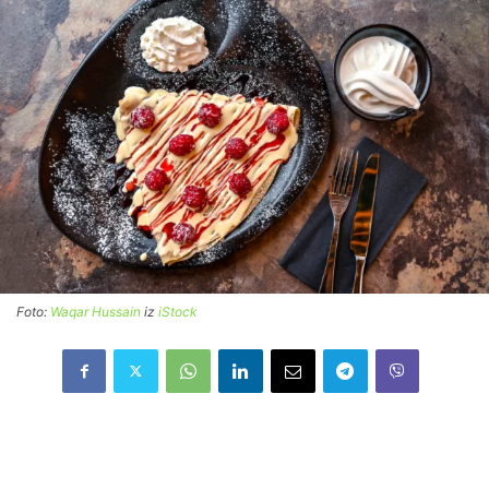
Foto:
Waqar Hussain
iz
iStock