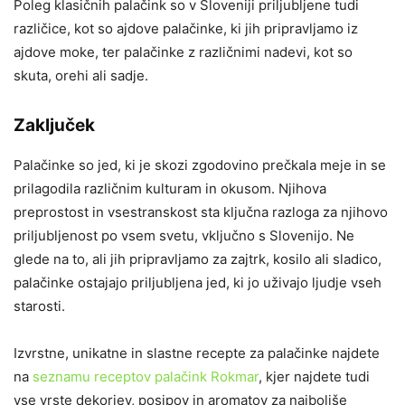
Poleg klasičnih palačink so v Sloveniji priljubljene tudi
različice, kot so ajdove palačinke, ki jih pripravljamo iz
ajdove moke, ter palačinke z različnimi nadevi, kot so
skuta, orehi ali sadje.
Zaključek
Palačinke so jed, ki je skozi zgodovino prečkala meje in se
prilagodila različnim kulturam in okusom. Njihova
preprostost in vsestranskost sta ključna razloga za njihovo
priljubljenost po vsem svetu, vključno s Slovenijo. Ne
glede na to, ali jih pripravljamo za zajtrk, kosilo ali sladico,
palačinke ostajajo priljubljena jed, ki jo uživajo ljudje vseh
starosti.
Izvrstne, unikatne in slastne recepte za palačinke najdete
na
seznamu receptov palačink Rokmar
, kjer najdete tudi
vse vrste dekorjev, posipov in aromatov za najboljše