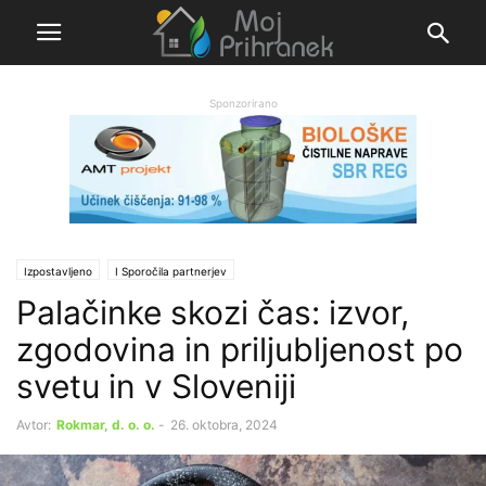
Sponzorirano
Izpostavljeno
Ι Sporočila partnerjev
Palačinke skozi čas: izvor,
zgodovina in priljubljenost po
svetu in v Sloveniji
Avtor:
Rokmar, d. o. o.
-
26. oktobra, 2024