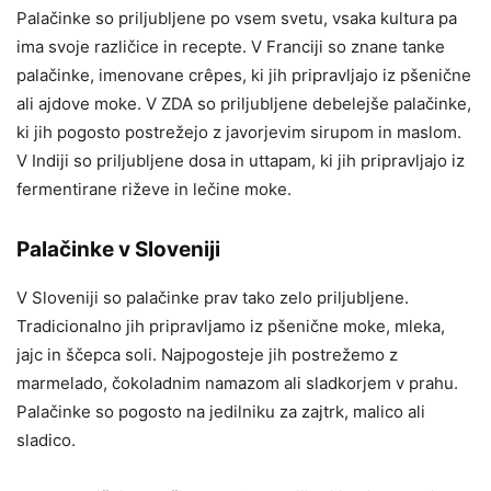
Palačinke so priljubljene po vsem svetu, vsaka kultura pa
ima svoje različice in recepte. V Franciji so znane tanke
palačinke, imenovane crêpes, ki jih pripravljajo iz pšenične
ali ajdove moke. V ZDA so priljubljene debelejše palačinke,
ki jih pogosto postrežejo z javorjevim sirupom in maslom.
V Indiji so priljubljene dosa in uttapam, ki jih pripravljajo iz
fermentirane riževe in lečine moke.
Palačinke v Sloveniji
V Sloveniji so palačinke prav tako zelo priljubljene.
Tradicionalno jih pripravljamo iz pšenične moke, mleka,
jajc in ščepca soli. Najpogosteje jih postrežemo z
marmelado, čokoladnim namazom ali sladkorjem v prahu.
Palačinke so pogosto na jedilniku za zajtrk, malico ali
sladico.