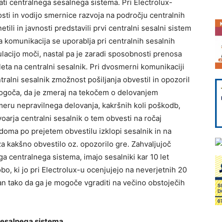
ti centralnega sesalnega sistema. Pri Electrolux-
ti in vodijo smernice razvoja na področju centralnih
ili in javnosti predstavili prvi centralni sesalni sistem
komunikacija se uporablja pri centralnih sesalnih
gulacijo moči, nastal pa je zaradi sposobnosti prenosa
ta na centralni sesalnik. Pri dvosmerni komunikaciji
ntralni sesalnik zmožnost pošiljanja obvestil in opozoril
mogoča, da je zmeraj na tekočem o delovanjem
meru nepravilnega delovanja, kakršnih koli poškodb,
voarja centralni sesalnik o tem obvesti na ročaj
ma po prejetem obvestilu izklopi sesalnik in na
kakšno obvestilo oz. opozorilo gre. Zahvaljujoč
a centralnega sistema, imajo sesalniki kar 10 let
bo, ki jo pri Electrolux-u ocenjujejo na neverjetnih 20
an tako da ga je mogoče vgraditi na večino obstoječih
sesalnega sistema