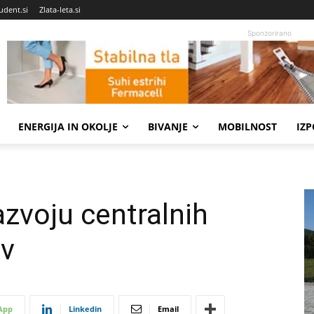
udent.si
Zlata-leta.si
Sponzorirano
ENERGIJA IN OKOLJE
BIVANJE
MOBILNOST
IZ
azvoju centralnih
ov
App
Linkedin
Email