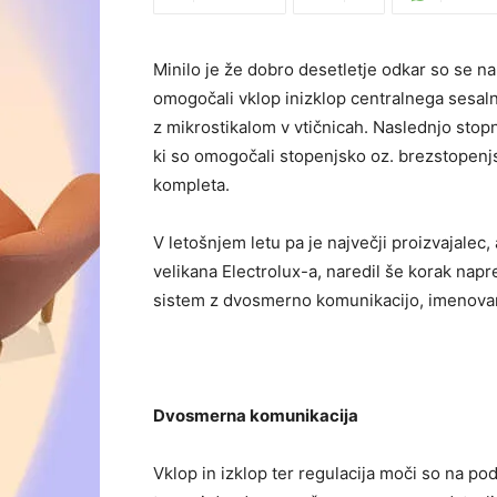
Minilo je že dobro desetletje odkar so se na t
omogočali vklop inizklop centralnega sesalni
z mikrostikalom v vtičnicah. Naslednjo stopnj
ki so omogočali stopenjsko oz. brezstopenj
kompleta.
V letošnjem letu pa je največji proizvajalec
velikana Electrolux-a, naredil še korak naprej
sistem z dvosmerno komunikacijo, imenovan
Dvosmerna komunikacija
Vklop in izklop ter regulacija moči so na po