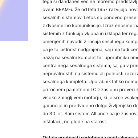
tega si dandanes več ne moremo predstavlja
ovem BEAM-u že od leta 1957 razvijajo novos
sesalnih sistemov. Letos so ponovno presenet
z dvosmerno komunikacijo. Izraz enosmerna 
sistemih z funkcijo vklopa in izklopa ter re
omenjenih navodil z ročaja sesalnega komple
pa je ta lastnost nadgrajena, saj ima tudi ce
nazaj na sesalni komplet ter uporabniku o
centralnega sesalnega sistema, saj ga v pri
nepravilnostih na sistemu ali polnosti rezer
sesalnega kompleta. Uporabnik lahko nemudo
priročnem pametnem LCD zaslonu preveri za 
visoko zmogljivem motorju, ki je srce vsakeg
garancije in predvideno dolgo življenjsko do
do 30 let. Sam sistem Alliance pa je zasnov
inštalacij, ne glede na starost.
Ostale prednosti sodobnega centralnega 