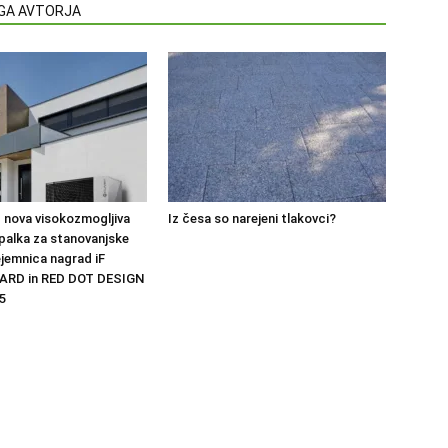
EGA AVTORJA
 nova visokozmogljiva
Iz česa so narejeni tlakovci?
palka za stanovanjske
ejemnica nagrad iF
ARD in RED DOT DESIGN
5