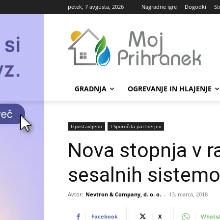
petek, 7 avgusta, 2026
Nagradne igre
Dogodki
St
GRADNJA
OGREVANJE IN HLAJENJE
Izpostavljeno
Ι Sporočila partnerjev
Nova stopnja v r
sesalnih sistem
Avtor:
Nevtron & Company, d. o. o.
-
13. marca, 2018
Facebook
X
Whats