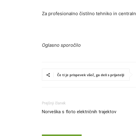
Za profesionalno čistilno tehniko in central
Oglasno sporočilo
Če ti je prispevek všeč, ga deli s prijatelji
Prejšnji članek
Norveška s floto električnih trajektov