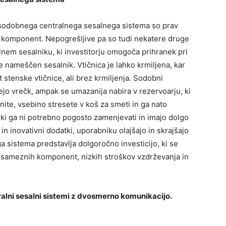
i sodobnega centralnega sesalnega sistema so prav
komponent. Nepogrešljive pa so tudi nekatere druge
lnem sesalniku, ki investitorju omogoča prihranek pri
 je nameščen sesalnik. Vtičnica je lahko krmiljena, kar
stenske vtičnice, ali brez krmiljenja. Sodobni
ejo vrečk, ampak se umazanija nabira v rezervoarju, ki
ite, vsebino stresete v koš za smeti in ga nato
ki ga ni potrebno pogosto zamenjevati in imajo dolgo
in inovativni dodatki, uporabniku olajšajo in skrajšajo
a sistema predstavlja dolgoročno investicijo, ki se
 posameznih komponent, nizkih stroškov vzdrževanja in
tralni sesalni sistemi z dvosmerno komunikacijo.