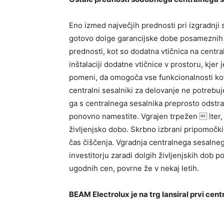
Eno izmed največjih prednosti pri izgradnj
gotovo dolge garancijske dobe posameznih 
prednosti, kot so dodatna vtičnica na centra
inštalaciji dodatne vtičnice v prostoru, kjer
pomeni, da omogoča vse funkcionalnosti kot 
centralni sesalniki za delovanje ne potrebuj
ga s centralnega sesalnika preprosto odstran
ponovno namestite. Vgrajen trpežen  lter, 
življenjsko dobo. Skrbno izbrani pripomočki 
čas čiščenja. Vgradnja centralnega sesalneg
investitorju zaradi dolgih življenjskih dob
ugodnih cen, povrne že v nekaj letih.
BEAM Electrolux je na trg lansiral prvi cen