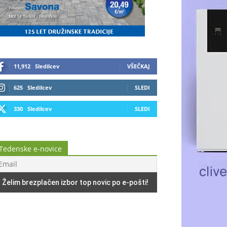
11,912
Sledilcev
VŠEČKAJ
625
Sledilcev
SLEDI
330
Sledilcev
SLEDI
Tedenske e-novice