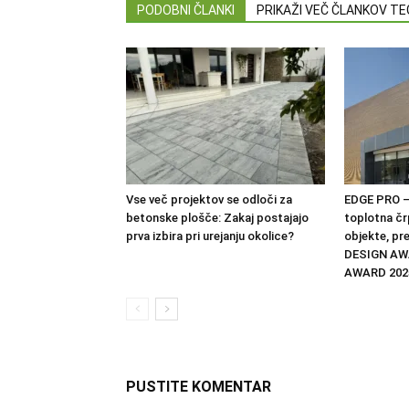
PODOBNI ČLANKI
PRIKAŽI VEČ ČLANKOV T
Vse več projektov se odloči za
EDGE PRO –
betonske plošče: Zakaj postajajo
toplotna čr
prva izbira pri urejanju okolice?
objekte, pr
DESIGN AW
AWARD 202
PUSTITE KOMENTAR