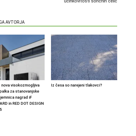
učinkovitosti sončnih celic
EGA AVTORJA
 nova visokozmogljiva
Iz česa so narejeni tlakovci?
palka za stanovanjske
ejemnica nagrad iF
ARD in RED DOT DESIGN
5