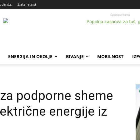
udent.si
Zlata-leta.si
Sponzorirano
ENERGIJA IN OKOLJE
BIVANJE
MOBILNOST
IZ
 za podporne sheme
ektrične energije iz