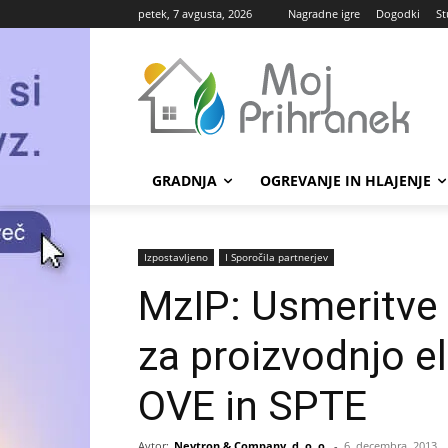
petek, 7 avgusta, 2026
Nagradne igre
Dogodki
St
GRADNJA
OGREVANJE IN HLAJENJE
Izpostavljeno
Ι Sporočila partnerjev
MzIP: Usmeritve
za proizvodnjo el
OVE in SPTE
Avtor:
Nevtron & Company, d. o. o.
-
6. decembra, 2013