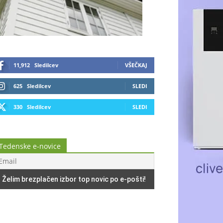
11,912
Sledilcev
VŠEČKAJ
625
Sledilcev
SLEDI
330
Sledilcev
SLEDI
Tedenske e-novice