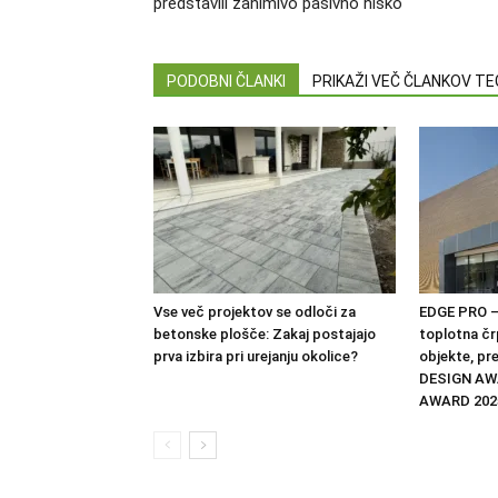
predstavili zanimivo pasivno hiško
PODOBNI ČLANKI
PRIKAŽI VEČ ČLANKOV T
Vse več projektov se odloči za
EDGE PRO –
betonske plošče: Zakaj postajajo
toplotna čr
prva izbira pri urejanju okolice?
objekte, pr
DESIGN AW
AWARD 202