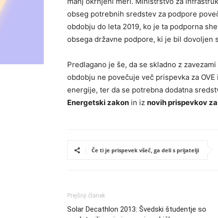
manj okrnjeni meri. Ministrstvo za infrastr
obseg potrebnih sredstev za podpore pove
obdobju do leta 2019, ko je ta podporna she
obsega državne podpore, ki je bil dovoljen s
Predlagano je še, da se skladno z zavezami
obdobju ne povečuje več prispevka za OVE in
energije, ter da se potrebna dodatna sredst
Energetski zakon
in iz
novih prispevkov za 
Če ti je prispevek všeč, ga deli s prijatelji
Prejšnji članek
Solar Decathlon 2013: Švedski študentje so