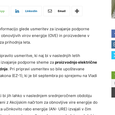
App
Linkedin
Email
 informacijo glede usmeritev za izvajanje podporne
 obnovljivih virov energije (OVE) in proizvedene v
za prihodnja leta.
ipravilo usmeritve, ki naj bi v naslednjih letih
a izvajanje podporne sheme za
proizvodnjo električne
dnje
. Pri pripravi usmeritev so bile upoštevane
kona (EZ-1), ki je bil septembra po sprejemu na Vladi
 ki bi jih lahko v naslednjem srednjeročnem obdobju
očeni z Akcijskim načrtom za obnovljive vire energije do
a učinkovito rabo energije (AN- URE) izvajali v čim