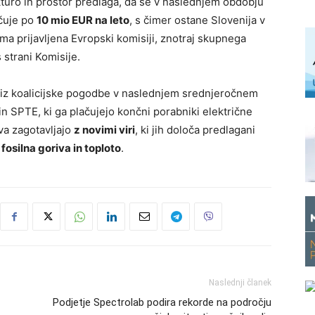
ukturo in prostor predlaga, da se v naslednjem obdobju
čuje po
10 mio EUR na leto
, s čimer ostane Slovenija v
ma prijavljena Evropski komisiji, znotraj skupnega
 strani Komisije.
 iz koalicijske pogodbe v naslednjem srednjeročnem
 SPTE, ki ga plačujejo končni porabniki električne
va zagotavljajo
z novimi viri
, ki jih določa predlagani
fosilna goriva in toploto
.
Naslednji članek
Podjetje Spectrolab podira rekorde na področju