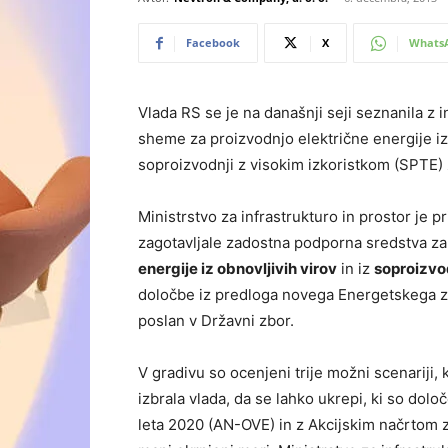
Facebook
X
Whats
Vlada RS se je na današnji seji seznanila z
sheme za proizvodnjo električne energije iz
soproizvodnji z visokim izkoristkom (SPTE) 
Ministrstvo za infrastrukturo in prostor je pr
zagotavljale zadostna podporna sredstva z
energije iz obnovljivih virov
in iz
soproizvo
določbe iz predloga novega Energetskega za
poslan v Državni zbor.
V gradivu so ocenjeni trije možni scenariji,
izbrala vlada, da se lahko ukrepi, ki so dol
leta 2020 (AN-OVE) in z Akcijskim načrtom z