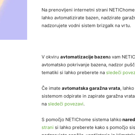
Na prenovljeni internetni strani NETIChome 
lahko avtomatizirate bazen, nadzirate garažn
nadzorujete vodni sistem brizgalk na vrtu.
V okviru
avtomatizacije bazen
a vam NETIC
avtomatsko pokrivanje bazena, nadzor puščan
tematiki si lahko preberete na
sledeči povez
Če imate
avtomatska garažna vrata
, lahk
sistemom odpirate in zapirate garažna vrat
na
sledeči povezavi
.
S pomočjo NETIChome sistema lahko
naredi
strani
si lahko preberete kako s pomočjo sis