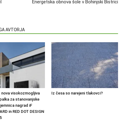
l
Energetska obnova šole v Bohinjski Bistrici
EGA AVTORJA
 nova visokozmogljiva
Iz česa so narejeni tlakovci?
palka za stanovanjske
ejemnica nagrad iF
ARD in RED DOT DESIGN
5