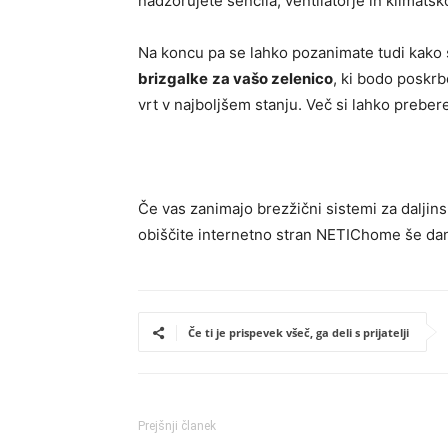
nadzorujete senčila, ventilatorje in klimats
Na koncu pa se lahko pozanimate tudi kako
brizgalke
za vašo zelenico
, ki bodo poskrb
vrt v najboljšem stanju. Več si lahko preber
Če vas zanimajo brezžični sistemi za daljin
obiščite internetno stran NETIChome še da
Če ti je prispevek všeč, ga deli s prijatelji
Prejšnji članek