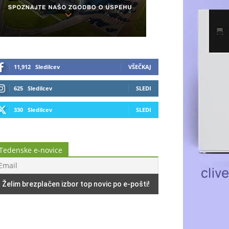
11,912
Sledilcev
VŠEČKAJ
625
Sledilcev
SLEDI
330
Sledilcev
SLEDI
Tedenske e-novice