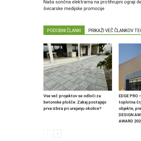
Naša sončna elektrarna na protihrupni ograji de
švicarske medijske promocije
PODOBNI ČLANKI
PRIKAŽI VEČ ČLANKOV T
Vse več projektov se odloči za
EDGE PRO –
betonske plošče: Zakaj postajajo
toplotna čr
prva izbira pri urejanju okolice?
objekte, pr
DESIGN AW
AWARD 202