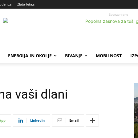
udent.si
Zlata-leta.si
Sponzorirano
ENERGIJA IN OKOLJE
BIVANJE
MOBILNOST
IZ
na vaši dlani
App
Linkedin
Email