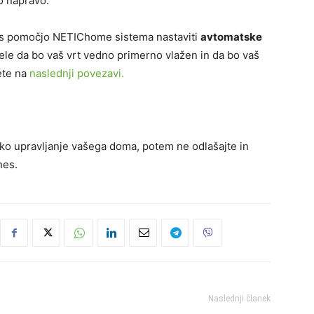
ko napravo.
 s pomočjo NETIChome sistema nastaviti
avtomatske
ele da bo vaš vrt vedno primerno vlažen in da bo vaš
ete na
naslednji povezavi.
sko upravljanje vašega doma, potem ne odlašajte in
nes.
Naslednji članek