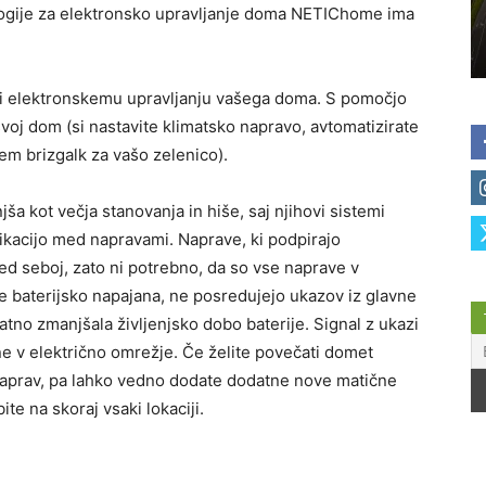
ogije za elektronsko upravljanje doma NETIChome ima
 elektronskemu upravljanju vašega doma. S pomočjo
svoj dom (si nastavite klimatsko napravo, avtomatizirate
tem brizgalk za vašo zelenico).
a kot večja stanovanja in hiše, saj njihovi sistemi
ikacijo med napravami. Naprave, ki podpirajo
d seboj, zato ni potrebno, da so vse naprave v
e baterijsko napajana, ne posredujejo ukazov iz glavne
tno zmanjšala življenjsko dobo baterije. Signal z ukazi
ne v električno omrežje. Če želite povečati domet
naprav, pa lahko vedno dodate dodatne nove matične
te na skoraj vsaki lokaciji.