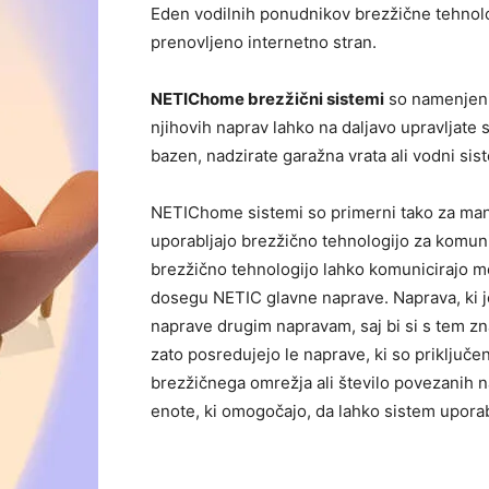
Eden vodilnih ponudnikov brezžične tehnol
prenovljeno internetno stran.
NETIChome brezžični sistemi
so namenjeni
njihovih naprav lahko na daljavo upravljate 
bazen, nadzirate garažna vrata ali vodni sis
NETIChome sistemi so primerni tako za manjš
uporabljajo brezžično tehnologijo za komun
brezžično tehnologijo lahko komunicirajo me
dosegu NETIC glavne naprave. Naprava, ki j
naprave drugim napravam, saj bi si s tem zna
zato posredujejo le naprave, ki so priključe
brezžičnega omrežja ali število povezanih 
enote, ki omogočajo, da lahko sistem uporabi