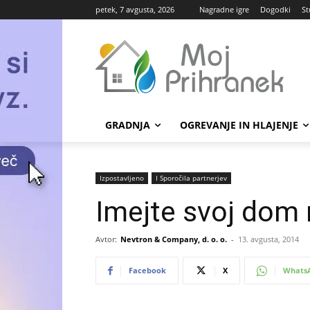
petek, 7 avgusta, 2026
Nagradne igre
Dogodki
St
GRADNJA
OGREVANJE IN HLAJENJE
Izpostavljeno
Ι Sporočila partnerjev
Imejte svoj dom 
Avtor:
Nevtron & Company, d. o. o.
-
13. avgusta, 2014
Facebook
X
Whats