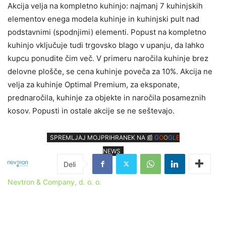
Akcija velja na kompletno kuhinjo: najmanj 7 kuhinjskih
elementov enega modela kuhinje in kuhinjski pult nad
podstavnimi (spodnjimi) elementi. Popust na kompletno
kuhinjo vključuje tudi trgovsko blago v upanju, da lahko
kupcu ponudite čim več. V primeru naročila kuhinje brez
delovne plošče, se cena kuhinje poveča za 10%. Akcija ne
velja za kuhinje Optimal Premium, za eksponate,
prednaročila, kuhinje za objekte in naročila posameznih
kosov. Popusti in ostale akcije se ne seštevajo.
SPREMLJAJ MOJPRIHRANEK NA 📰
G
O
O
G
L
E
NEWS
Nevtron & Company, d. o. o.