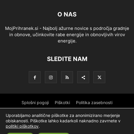
O NAS
MojPrihranek.si - Najbolj ažurne novice s področja gradnje
in obnove, učinkovite rabe energije in obnovljivih virov
energije.
SLEDITE NAM
Splošni pogoji
Piškotki
Politika zasebnosti
Oglaševanje
Partnerji
Sofinanciranje
Ekipa
Logotip
Uporabljamo analitične piškotke za anonimizirano merjenje
obiskanosti. Piškotke lahko kadarkoli naknadno zavrnete v
O podjetju
politiki piškotkov
.