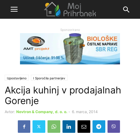
Sponzorirano
Izpostavljeno
Ι Sporočila partnerjev
Akcija kuhinj v prodajalnah
Gorenje
Avtor:
Nevtron & Company, d. o. o.
-
6. marca, 2014