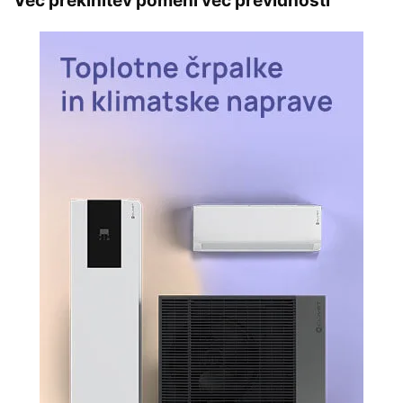
Več prekinitev pomeni več previdnosti