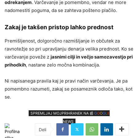
odrekanjem
. Varčevanje je pomembno, vendar ne more
nadomestiti poguma, da se zahteva pošteno plačilo.
Zakaj je takšen pristop lahko prednost
Premišljenost, dolgoročno razmišljanje in občutek za
ravnotežje so pri upravljanju denarja velika prednost. Ko se
varčevanje poveže z
jasnimi cilji in večjo samozavestjo pri
prihodkih
, nastane zelo močna kombinacija.
Ni napisanega pravila kaj je pravi način varčevanja. Je pa
pomembno razumeti, zakaj se posameznik odloča tako, kot
se.
SPREMLJAJ MOJPRIHRANEK NA 📰
G
O
O
G
L
E
NEWS