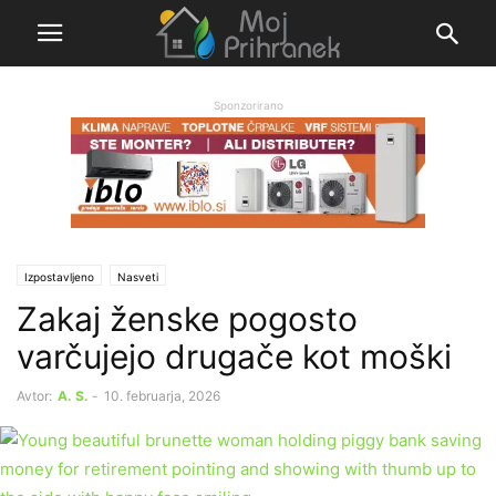
Sponzorirano
Izpostavljeno
Nasveti
Zakaj ženske pogosto
varčujejo drugače kot moški
Avtor:
A. S.
-
10. februarja, 2026