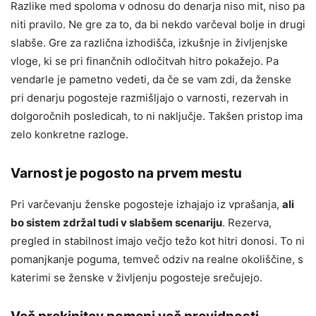
Razlike med spoloma v odnosu do denarja niso mit, niso pa
niti pravilo. Ne gre za to, da bi nekdo varčeval bolje in drugi
slabše. Gre za različna izhodišča, izkušnje in življenjske
vloge, ki se pri finančnih odločitvah hitro pokažejo. Pa
vendarle je pametno vedeti, da če se vam zdi, da ženske
pri denarju pogosteje razmišljajo o varnosti, rezervah in
dolgoročnih posledicah, to ni naključje. Takšen pristop ima
zelo konkretne razloge.
Varnost je pogosto na prvem mestu
Pri varčevanju ženske pogosteje izhajajo iz vprašanja,
ali
bo sistem zdržal tudi v slabšem scenariju
. Rezerva,
pregled in stabilnost imajo večjo težo kot hitri donosi. To ni
pomanjkanje poguma, temveč odziv na realne okoliščine, s
katerimi se ženske v življenju pogosteje srečujejo.