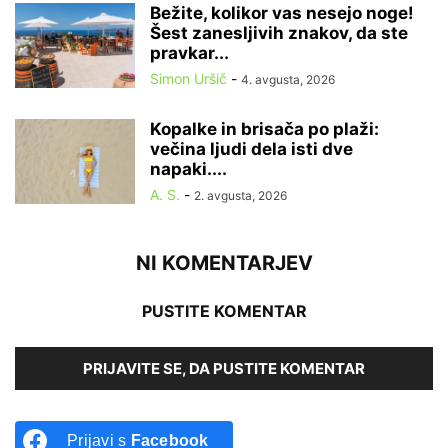
Bežite, kolikor vas nesejo noge!
Šest zanesljivih znakov, da ste
pravkar...
Simon Uršič
-
4. avgusta, 2026
Kopalke in brisača po plaži:
večina ljudi dela isti dve
napaki....
A. S.
-
2. avgusta, 2026
NI KOMENTARJEV
PUSTITE KOMENTAR
PRIJAVITE SE, DA PUSTITE KOMENTAR
Prijavi s
Facebook