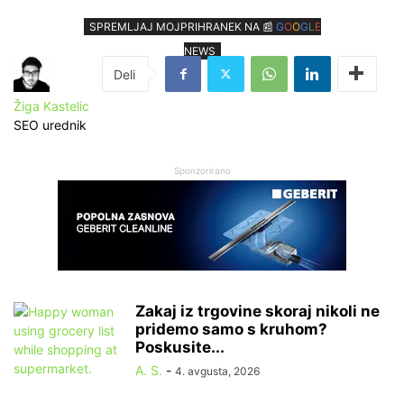
SPREMLJAJ MOJPRIHRANEK NA 📰
G
O
O
G
L
E
NEWS
Žiga Kastelic
SEO urednik
Sponzorirano
Zakaj iz trgovine skoraj nikoli ne
pridemo samo s kruhom?
Poskusite...
A. S.
-
4. avgusta, 2026