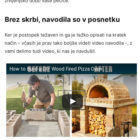
življenjsko dobo vaše pečice.
Brez skrbi, navodila so v posnetku
Ker je postopek težaven in ga je težko opisati na kratek
način – včasih je prav tako boljše videti video navodila -, z
vami delimo tudi video, ki nas je navdušil.
How to Build a DIY Wood Fired Pizza Oven