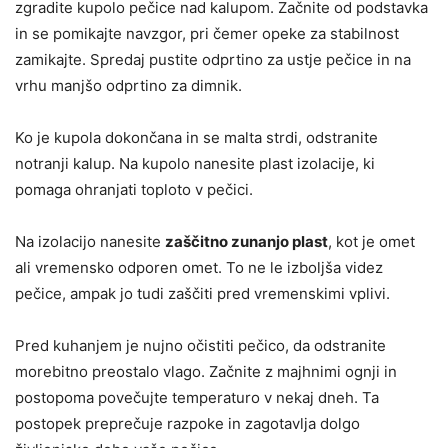
zgradite kupolo pečice nad kalupom. Začnite od podstavka
in se pomikajte navzgor, pri čemer opeke za stabilnost
zamikajte. Spredaj pustite odprtino za ustje pečice in na
vrhu manjšo odprtino za dimnik.
Ko je kupola dokončana in se malta strdi, odstranite
notranji kalup. Na kupolo nanesite plast izolacije, ki
pomaga ohranjati toploto v pečici.
Na izolacijo nanesite
zaščitno zunanjo plast
, kot je omet
ali vremensko odporen omet. To ne le izboljša videz
pečice, ampak jo tudi zaščiti pred vremenskimi vplivi.
Pred kuhanjem je nujno očistiti pečico, da odstranite
morebitno preostalo vlago. Začnite z majhnimi ognji in
postopoma povečujte temperaturo v nekaj dneh. Ta
postopek preprečuje razpoke in zagotavlja dolgo