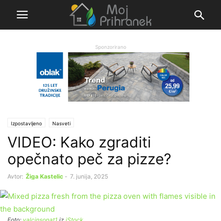
Sponzorirano
Izpostavljeno
Nasveti
VIDEO: Kako zgraditi
opečnato peč za pizze?
Avtor:
Žiga Kastelic
-
7. junija, 2025
Foto:
yalcinsonat1
iz
iStock