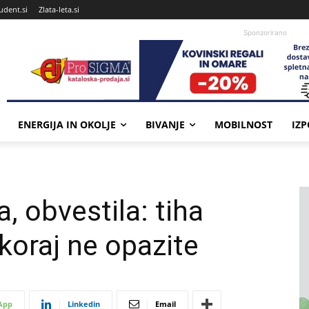
udent.si
Zlata-leta.si
Sponzorirano
ENERGIJA IN OKOLJE
BIVANJE
MOBILNOST
IZ
a, obvestila: tiha
skoraj ne opazite
App
Linkedin
Email