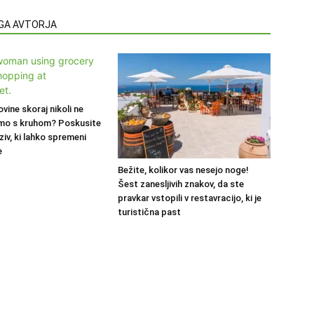
EGA AVTORJA
ovine skoraj nikoli ne
mo s kruhom? Poskusite
ziv, ki lahko spremeni
e
Bežite, kolikor vas nesejo noge!
Šest zanesljivih znakov, da ste
pravkar vstopili v restavracijo, ki je
turistična past