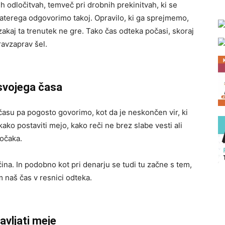
ih odločitvah, temveč pri drobnih prekinitvah, ki se
terega odgovorimo takoj. Opravilo, ki ga sprejmemo,
 zakaj ta trenutek ne gre. Tako čas odteka počasi, skoraj
avzaprav šel.
svojega časa
asu pa pogosto govorimo, kot da je neskončen vir, ki
ako postaviti mejo, kako reči ne brez slabe vesti ali
počaka.
čina. In podobno kot pri denarju se tudi tu začne s tem,
 naš čas v resnici odteka.
avljati meje