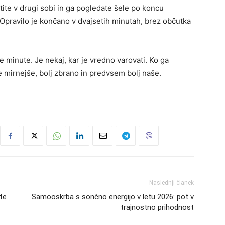
tite v drugi sobi in ga pogledate šele po koncu
. Opravilo je končano v dvajsetih minutah, brez občutka
je minute. Je nekaj, kar je vredno varovati. Ko ga
e mirnejše, bolj zbrano in predvsem bolj naše.
Naslednji članek
ite
Samooskrba s sončno energijo v letu 2026: pot v
trajnostno prihodnost