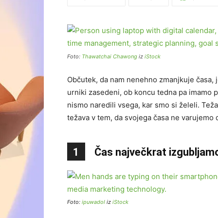
Foto:
Thawatchai Chawong
iz
iStock
Občutek, da nam nenehno zmanjkuje časa, je
urniki zasedeni, ob koncu tedna pa imamo po
nismo naredili vsega, kar smo si želeli. Teža
težava v tem, da svojega časa ne varujemo 
1
Čas največkrat izgubljamo
Foto:
ipuwadol
iz
iStock