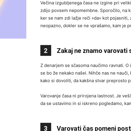
Večina izgubljenega časa ne izgine pri velik
zdijo povsem nepomembne. Sporočilo, na ka
ker se nam zdi lažje reči »da« kot pojasniti,
neopazno, dokler se ne vprašamo, kam je pr
2
Zakaj ne znamo varovati 
Z denarjem se sčasoma naučimo ravnati. O č
se bo že nekako našel. Nihče nas ne nauči, k
kako si dovoliti, da kakšna stvar preprosto 
Varovanje časa ni prirojena lastnost. Je veš
da se ustavimo in si iskreno pogledamo, kam
3
Varovati čas pomeni post