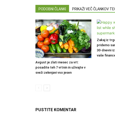
PODOBNI ČLANKI
PRIKAŽI VEČ ČLANKOV T
Zakaj iz trg
pridemo sa
30-dnevni iz
vaše financ
Avgust je zlati mesec za vrt:
posadite teh 7 vrtnin in uživajte v
sveži zelenjavi vso jesen
PUSTITE KOMENTAR