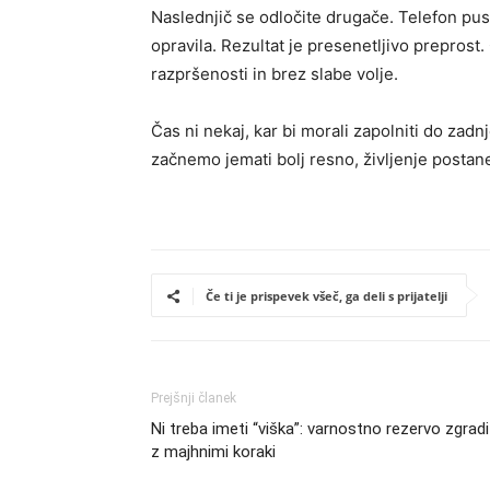
Naslednjič se odločite drugače. Telefon pus
opravila. Rezultat je presenetljivo preprost
razpršenosti in brez slabe volje.
Čas ni nekaj, kar bi morali zapolniti do zadn
začnemo jemati bolj resno, življenje postan
Če ti je prispevek všeč, ga deli s prijatelji
Prejšnji članek
Ni treba imeti “viška”: varnostno rezervo zgrad
z majhnimi koraki