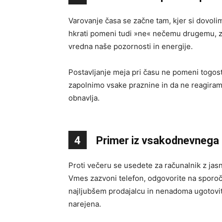
Varovanje časa se začne tam, kjer si dovoli
hkrati pomeni tudi »ne« nečemu drugemu, zato
vredna naše pozornosti in energije.
Postavljanje meja pri času ne pomeni togosti
zapolnimo vsake praznine in da ne reagiramo 
obnavlja.
4
Primer iz vsakodnevnega
Proti večeru se usedete za računalnik z jas
Vmes zazvoni telefon, odgovorite na sporoči
najljubšem prodajalcu in nenadoma ugotovite
narejena.