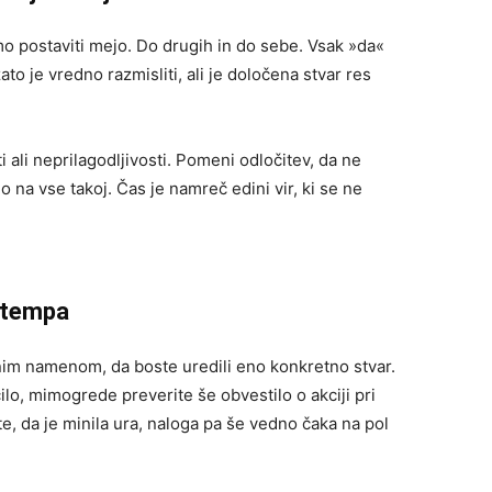
mo postaviti mejo. Do drugih in do sebe. Vsak »da«
 je vredno razmisliti, ali je določena stvar res
 ali neprilagodljivosti. Pomeni odločitev, da ne
na vse takoj. Čas je namreč edini vir, ki se ne
 tempa
nim namenom, da boste uredili eno konkretno stvar.
lo, mimogrede preverite še obvestilo o akciji pri
, da je minila ura, naloga pa še vedno čaka na pol