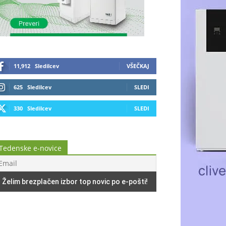
11,912
Sledilcev
VŠEČKAJ
625
Sledilcev
SLEDI
330
Sledilcev
SLEDI
Tedenske e-novice