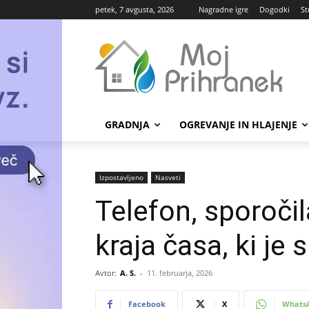
petek, 7 avgusta, 2026
Nagradne igre
Dogodki
St
GRADNJA
OGREVANJE IN HLAJENJE
Izpostavljeno
Nasveti
Telefon, sporočil
kraja časa, ki je 
Avtor:
A. S.
-
11. februarja, 2026
Facebook
X
Whats