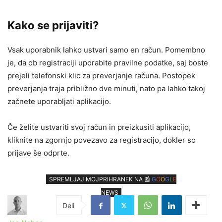
Kako se prijaviti?
Vsak uporabnik lahko ustvari samo en račun. Pomembno
je, da ob registraciji uporabite pravilne podatke, saj boste
prejeli telefonski klic za preverjanje računa. Postopek
preverjanja traja približno dve minuti, nato pa lahko takoj
začnete uporabljati aplikacijo.
Če želite ustvariti svoj račun in preizkusiti aplikacijo,
kliknite na zgornjo povezavo za registracijo, dokler so
prijave še odprte.
SPREMLJAJ MOJPRIHRANEK NA 📰
G
O
O
G
L
E
NEWS