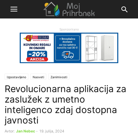
Sponzorirano
Izpostavljeno
Nasveti
Zanimivosti
Revolucionarna aplikacija za
zaslužek z umetno
inteligenco zdaj dostopna
javnosti
Avtor:
Jan Nebec
-
19. julija, 2024