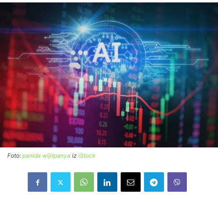
Foto:
panida wijitpanya
iz
iStock