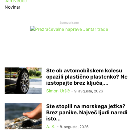
Jan Nebec
Novinar
Sponzorirano
Ste ob avtomobilskem kolesu
opazili plastično plastenko? Ne
izstopajte brez ključa,...
Simon Uršič
-
9. avgusta, 2026
Ste stopili na morskega ježka?
Brez panike. Največ ljudi naredi
isto...
A. S.
-
8. avgusta, 2026