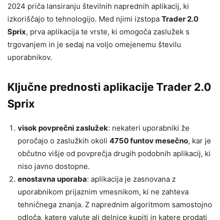
2024 priča lansiranju številnih naprednih aplikacij, ki
izkoriščajo to tehnologijo. Med njimi izstopa
Trader 2.0
Sprix
, prva aplikacija te vrste, ki omogoča zaslužek s
trgovanjem in je sedaj na voljo omejenemu številu
uporabnikov.
Ključne prednosti aplikacije Trader 2.0
Sprix
visok povprečni zaslužek
: nekateri uporabniki že
poročajo o zaslužkih okoli
4750 funtov mesečno
, kar je
občutno višje od povprečja drugih podobnih aplikacij, ki
niso javno dostopne.
enostavna uporaba
: aplikacija je zasnovana z
uporabnikom prijaznim vmesnikom, ki ne zahteva
tehničnega znanja. Z naprednim algoritmom samostojno
odloča, katere valute ali delnice kupiti in katere prodati