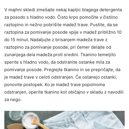
V majhni skledi zmešajte nekaj kapljic blagega detergenta
za posodo s hladno vodo. Čisto krpo pomočite v čistilno
raztopino in nežno pobrišite madež trave. Pustite, da se
raztopina za pomivanje posode vpije v madež približno 10
do 15 minut. Nadaljujte z brisanjem madeža trave z
raztopino za pomivanje posode, pri čemer delajte od
zunanjega dela madeža proti sredini. Tkanino temeljito
sperite s hladno vodo, da odstranite ostanke mila za
pomivanje posode. Preglejte tkanino in se prepričajte, da
je madež trave v celoti odstranjen. Če ostanejo ostanki,
ponovite postopek. Ko je madež trave popolnoma
odstranjen, operite tkanino kot običajno v skladu z navodili
za nego.