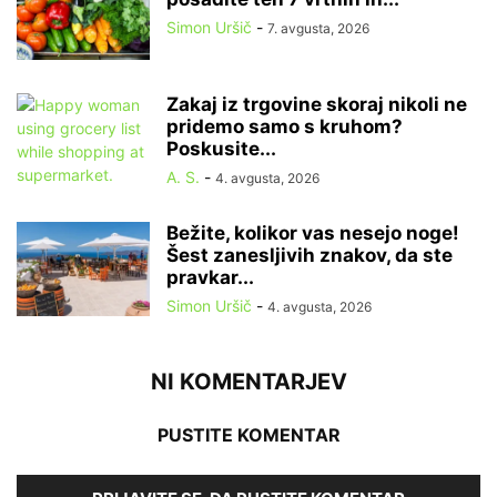
Simon Uršič
-
7. avgusta, 2026
Zakaj iz trgovine skoraj nikoli ne
pridemo samo s kruhom?
Poskusite...
A. S.
-
4. avgusta, 2026
Bežite, kolikor vas nesejo noge!
Šest zanesljivih znakov, da ste
pravkar...
Simon Uršič
-
4. avgusta, 2026
NI KOMENTARJEV
PUSTITE KOMENTAR