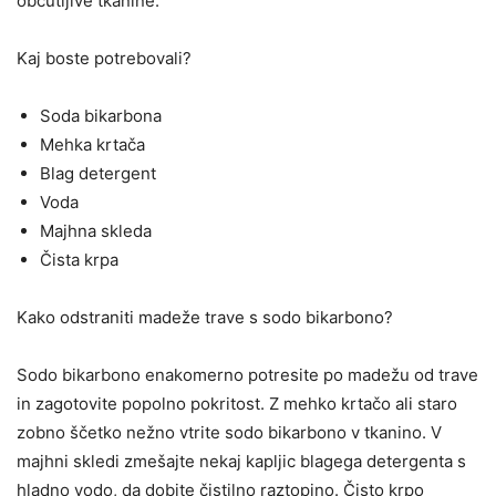
občutljive tkanine.
Kaj boste potrebovali?
Soda bikarbona
Mehka krtača
Blag detergent
Voda
Majhna skleda
Čista krpa
Kako odstraniti madeže trave s sodo bikarbono?
Sodo bikarbono enakomerno potresite po madežu od trave
in zagotovite popolno pokritost. Z mehko krtačo ali staro
zobno ščetko nežno vtrite sodo bikarbono v tkanino. V
majhni skledi zmešajte nekaj kapljic blagega detergenta s
hladno vodo, da dobite čistilno raztopino. Čisto krpo