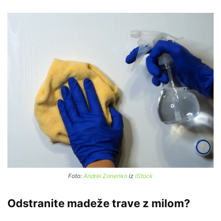
Foto:
Andrei Zonenko
iz
iStock
Odstranite madeže trave z milom?