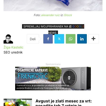
Foto:
alexander ruiz
iz
iStock
SPREMLJAJ MOJPRIHRANEK NA 📰
G
O
O
G
L
E
NEWS
Žiga Kastelic
SEO urednik
Sponzorirano
Avgust je zlati mesec za vrt:
posadite teh 7 vrtnin in...