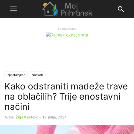
Sponzorirano
Izpostavljeno
Nasveti
Kako odstraniti madeže trave
na oblačilih? Trije enostavni
načini
Avtor:
Žiga Kastelic
-
12. julija, 2024