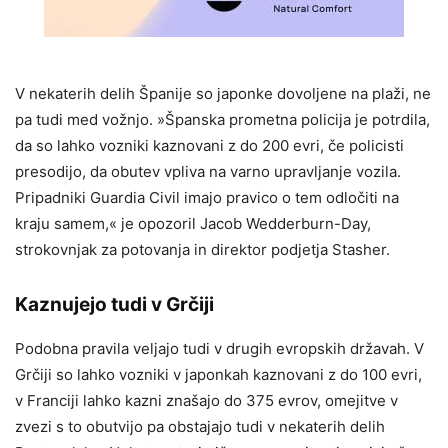
V nekaterih delih Španije so japonke dovoljene na plaži, ne
pa tudi med vožnjo. »Španska prometna policija je potrdila,
da so lahko vozniki kaznovani z do 200 evri, če policisti
presodijo, da obutev vpliva na varno upravljanje vozila.
Pripadniki Guardia Civil imajo pravico o tem odločiti na
kraju samem,« je opozoril Jacob Wedderburn-Day,
strokovnjak za potovanja in direktor podjetja Stasher.
Kaznujejo tudi v Grčiji
Podobna pravila veljajo tudi v drugih evropskih državah. V
Grčiji so lahko vozniki v japonkah kaznovani z do 100 evri,
v Franciji lahko kazni znašajo do 375 evrov, omejitve v
zvezi s to obutvijo pa obstajajo tudi v nekaterih delih