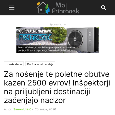
Sponzorirano
Izpostavljeno
Družba in zakonodaja
Za nošenje te poletne obutve
kazen 2500 evrov! Inšpektorji
na priljubljeni destinaciji
začenjajo nadzor
Avtor:
Simon Uršič
-
25. maja, 2026