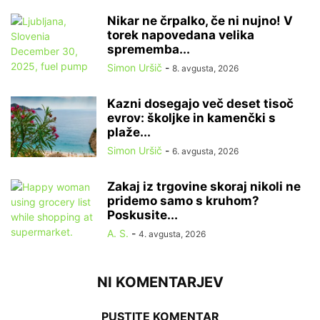
Nikar ne črpalko, če ni nujno! V
torek napovedana velika
sprememba...
Simon Uršič
-
8. avgusta, 2026
Kazni dosegajo več deset tisoč
evrov: školjke in kamenčki s
plaže...
Simon Uršič
-
6. avgusta, 2026
Zakaj iz trgovine skoraj nikoli ne
pridemo samo s kruhom?
Poskusite...
A. S.
-
4. avgusta, 2026
NI KOMENTARJEV
PUSTITE KOMENTAR