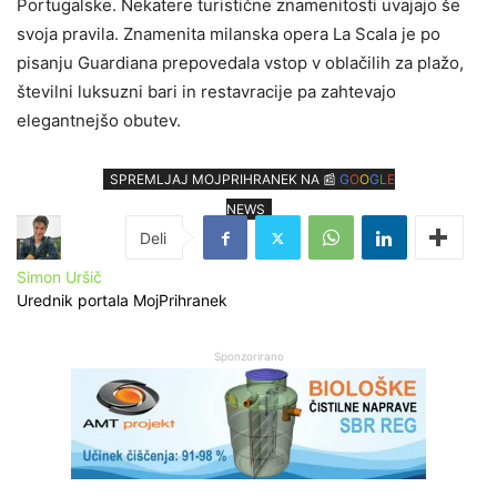
Portugalske. Nekatere turistične znamenitosti uvajajo še
svoja pravila. Znamenita milanska opera La Scala je po
pisanju Guardiana prepovedala vstop v oblačilih za plažo,
številni luksuzni bari in restavracije pa zahtevajo
elegantnejšo obutev.
SPREMLJAJ MOJPRIHRANEK NA 📰
G
O
O
G
L
E
NEWS
Simon Uršič
Urednik portala MojPrihranek
Sponzorirano