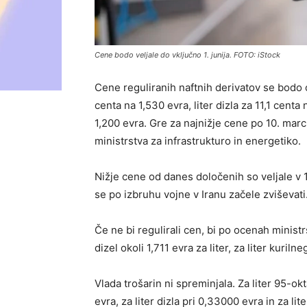
Cene bodo veljale do vključno 1. junija. FOTO: iStock
Cene reguliranih naftnih derivatov se bodo o
centa na 1,530 evra, liter dizla za 11,1 centa 
1,200 evra. Gre za najnižje cene po 10. marcu
ministrstva za infrastrukturo in energetiko.
Nižje cene od danes določenih so veljale v
se po izbruhu vojne v Iranu začele zviševati
Če ne bi regulirali cen, bi po ocenah ministr
dizel okoli 1,711 evra za liter, za liter kuriln
Vlada trošarin ni spreminjala. Za liter 95-o
evra, za liter dizla pri 0,33000 evra in za lit