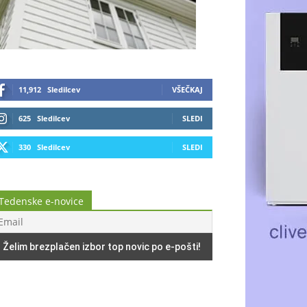
11,912
Sledilcev
VŠEČKAJ
625
Sledilcev
SLEDI
330
Sledilcev
SLEDI
Tedenske e-novice