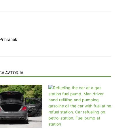
Prihranek
EGA AVTORJA