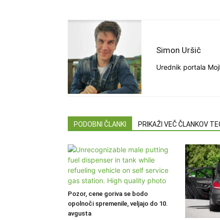
Simon Uršič
Urednik portala Moj
PODOBNI ČLANKI
PRIKAŽI VEČ ČLANKOV T
Pozor, cene goriva se bodo
opolnoči spremenile, veljajo do 10.
avgusta