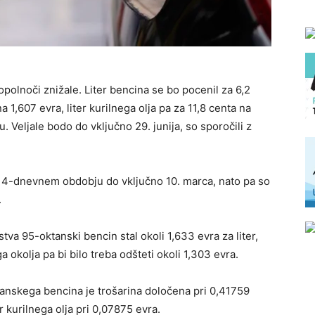
polnoči znižale. Liter bencina se bo pocenil za 6,2
na 1,607 evra, liter kurilnega olja pa za 11,8 centa na
. Veljale bodo do vključno 29. junija, so sporočili z
 14-dnevnem obdobju do vključno 10. marca, nato pa so
.
stva 95-oktanski bencin stal okoli 1,633 evra za liter,
ega okolja pa bi bilo treba odšteti okoli 1,303 evra.
ktanskega bencina je trošarina določena pri 0,41759
er kurilnega olja pri 0,07875 evra.