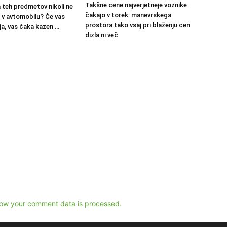
Takšne cene najverjetneje voznike
a teh predmetov nikoli ne
čakajo v torek: manevrskega
 v avtomobilu? Če vas
prostora tako vsaj pri blaženju cen
ija, vas čaka kazen …
dizla ni več
ow your comment data is processed.