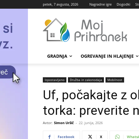
petek, 7 avgusta, 2026
Nagradne igre
Dogodki
St
GRADNJA
OGREVANJE IN HLAJENJE
Izpostavljeno
Družba in zakonodaja
Mobilnost
Uf, počakajte z 
torka: preverite
Avtor:
Simon Uršič
-
22. junija, 2026
Facebook
X
Whats