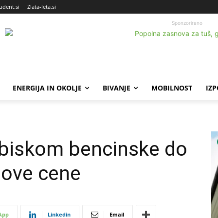
udent.si
Zlata-leta.si
Sponzorirano
ENERGIJA IN OKOLJE
BIVANJE
MOBILNOST
IZ
obiskom bencinske do
 nove cene
App
Linkedin
Email