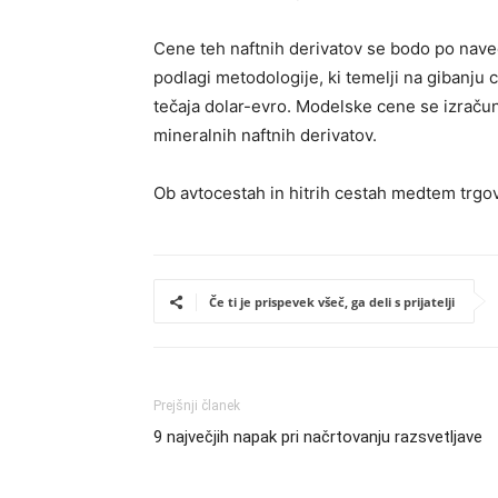
Cene teh naftnih derivatov se bodo po naved
podlagi metodologije, ki temelji na gibanju 
tečaja dolar-evro. Modelske cene se izrač
mineralnih naftnih derivatov.
Ob avtocestah in hitrih cestah medtem trgov
Če ti je prispevek všeč, ga deli s prijatelji
Prejšnji članek
9 največjih napak pri načrtovanju razsvetljave