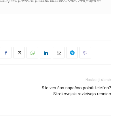
lna plača predvsem politična odločitev države, zato je ključen
Naslednji članek
Ste ves čas napačno polnili telefon?
Strokovnjaki razkrivajo resnico