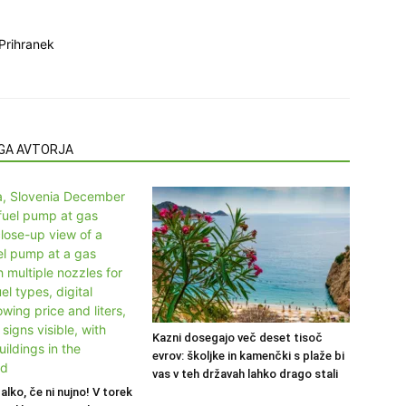
Prihranek
EGA AVTORJA
Kazni dosegajo več deset tisoč
evrov: školjke in kamenčki s plaže bi
vas v teh državah lahko drago stali
alko, če ni nujno! V torek