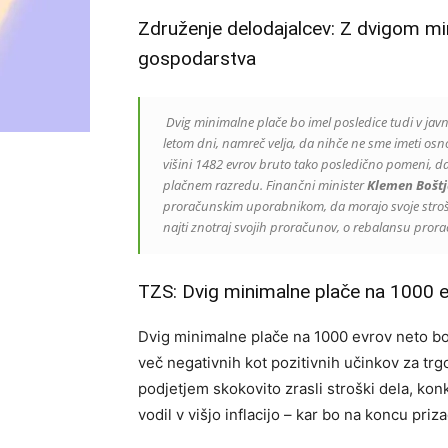
Združenje delodajalcev: Z dvigom min
gospodarstva
Dvig minimalne plače bo imel posledice tudi v javne
letom dni, namreč velja, da nihče ne sme imeti osn
višini 1482 evrov bruto tako posledično pomeni, 
plačnem razredu. Finančni minister
Klemen Boštj
proračunskim uporabnikom, da morajo svoje stroške 
najti znotraj svojih proračunov, o rebalansu prora
TZS: Dvig minimalne plače na 1000 ev
Dvig minimalne plače na 1000 evrov neto bo
več negativnih kot pozitivnih učinkov za tr
podjetjem skokovito zrasli stroški dela, kon
vodil v višjo inflacijo – kar bo na koncu pri