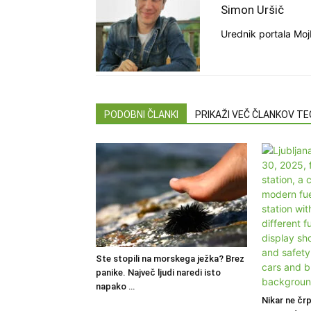
Simon Uršič
Urednik portala Moj
PODOBNI ČLANKI
PRIKAŽI VEČ ČLANKOV T
Ste stopili na morskega ježka? Brez
panike. Največ ljudi naredi isto
napako …
Nikar ne črp