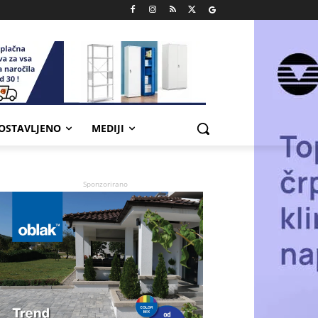
POSTAVLJENO
MEDIJI
Sponzorirano