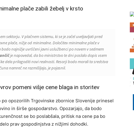
imalne plače zabili žebelj v krsto
m sektorju. V plačnem sistemu, ki se je začel uveljavljati pred
ovne plače, nižje od minimalne. Določitev minimalne plače v
da bodo najnižje uvrščeni javni uslužbenci po novem v sedmem
ančič
je napovedal, da bo ministrstvo te dni poslalo dopis vsem
dela prilagoditi novi realnosti. Resorji bodo morali ta sredstva
čuna namreč ne razmišljajo, je pojasnil.
rov pomeni višje cene blaga in storitev
 po opozorilih Trgovinske zbornice Slovenije prinesel
govino in širše gospodarstvo. Opozarjajo, da bodo
kurenčnost se bo poslabšala, pritisk na cene pa bo
zadelo prav gospodinjstva z nižjimi dohodki.