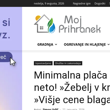
nedelja, 9 avgusta, 2026
Nagradne igre
Dogodki
GRADNJA
OGREVANJE IN HLAJENJE
Izpostavljeno
Družba in zakonodaja
Minimalna plača 
neto! »Žebelj v 
»Višje cene blaga
Avtor:
Simon Uršič
-
22. januarja, 2026