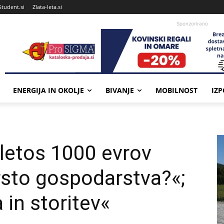
Student.si
Zlata-leta.si
Sponzorirano
ENERGIJA IN OKOLJE
BIVANJE
MOBILNOST
IZ
letos 1000 evrov
krsto gospodarstva?«;
 in storitev«