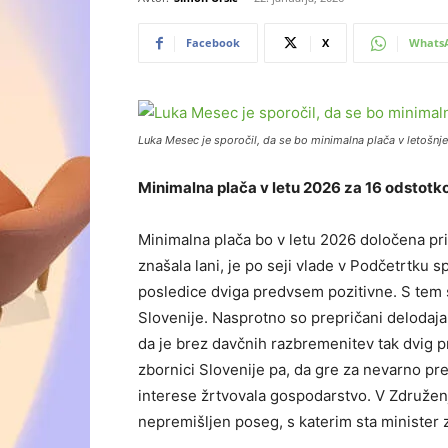
Facebook
X
Whats
Luka Mesec je sporočil, da se bo minimalna plača v letošnj
Minimalna plača v letu 2026 za 16 odstotko
Minimalna plača bo v letu 2026 določena pri 
znašala lani, je po seji vlade v Podčetrtku s
posledice dviga predvsem pozitivne. S tem s
Slovenije. Nasprotno so prepričani delodajal
da je brez davčnih razbremenitev tak dvig 
zbornici Slovenije pa, da gre za nevarno pre
interese žrtvovala gospodarstvo. V Združenj
nepremišljen poseg, s katerim sta minister z