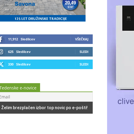
11,912
Sledilcev
VŠEČKAJ
625
Sledilcev
SLEDI
330
Sledilcev
SLEDI
Tedenske e-novice