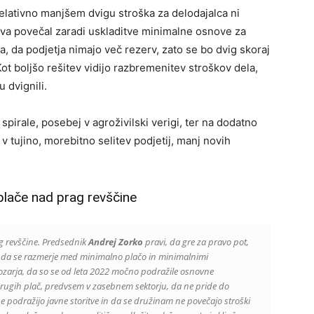
relativno manjšem dvigu stroška za delodajalca ni
va povečal zaradi uskladitve minimalne osnove za
, da podjetja nimajo več rezerv, zato se bo dvig skoraj
. Kot boljšo rešitev vidijo razbremenitev stroškov dela,
 dvignili.
spirale, posebej v agroživilski verigi, ter na dodatno
 tujino, morebitno selitev podjetij, manj novih
plače nad prag revščine
g revščine. Predsednik
Andrej Zorko
pravi, da gre za pravo pot,
lijo, da se razmerje med minimalno plačo in minimalnimi
Opozarja, da so se od leta 2022 močno podražile osnovne
g drugih plač, predvsem v zasebnem sektorju, da ne pride do
 ne podražijo javne storitve in da se družinam ne povečajo stroški