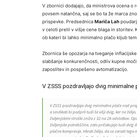
V zbornici dodajajo, da ministrova ocena o 
povsem natančna, saj se bo ta že marca zno
prispevke. Predsednica
Mariča Lah
poudarja
v celoti prelil v višje cene blaga in storitev
ob kateri bi lahko minimalno plačo kljub temu
Zbornica še opozarja na tveganje inflacijske 
slabšanje konkurenčnosti, odliv kupne moči v
zaposlitev in pospešeno avtomatizacijo.
V ZSSS pozdravljajo dvig minimalne 
V ZSSS pozdravljajo dvig minimalne plače nad pra
a sindikati bi podprli tudi še višji dvig, ker ne že
življenjskimi stroški zniža z 32 na 26 odstotkov. 
življenjske potrebščine, zato pričakujejo tudi dvi
plačne kompresije. Hkrati želijo, da se zaradi tega