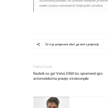
za osnovne potrebe. Po Zorkovih besedah je minima
realen izračun minimalnih življenjskih stroškov.
Če ti je prispevek všeč, ga deli s prijatelji
Prejšnji članek
Razkrili so ga! Volvo EX60 bo spremenil igro
avtomobilizma pravijo strokovnjaki