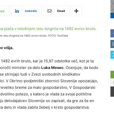
App
Linkedin
Email
em letu dvignila na 1482 evrov bruto. FOTO: YouTube
v višja.
1482 evrih bruto, kar je 15,97 odstotka več, kot je ta
poročil minister za delo
Luka
Mesec
. Ocenjuje, da bodo
e strinjajo tudi v Zvezi svobodnih sindikatov
ci. V Obrtno-podjetniški zbornici Slovenije opozarjajo,
preveliko breme za malo gospodarstvo, V Gospodarski
dvolilno potezo, s katero je vlada za svoje politične
u delodajalcev Slovenije so zapisali, da gre za še en
a delo in vlada zabila žebelj v krsto gospodarstva.