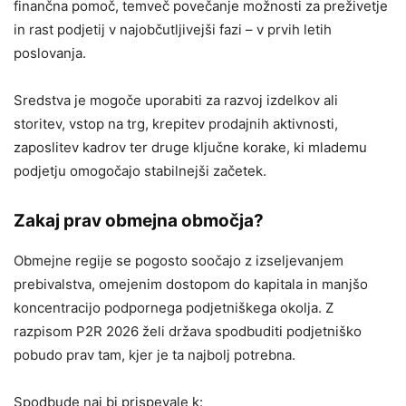
finančna pomoč, temveč povečanje možnosti za preživetje
in rast podjetij v najobčutljivejši fazi – v prvih letih
poslovanja.
Sredstva je mogoče uporabiti za razvoj izdelkov ali
storitev, vstop na trg, krepitev prodajnih aktivnosti,
zaposlitev kadrov ter druge ključne korake, ki mlademu
podjetju omogočajo stabilnejši začetek.
Zakaj prav obmejna območja?
Obmejne regije se pogosto soočajo z izseljevanjem
prebivalstva, omejenim dostopom do kapitala in manjšo
koncentracijo podpornega podjetniškega okolja. Z
razpisom P2R 2026 želi država spodbuditi podjetniško
pobudo prav tam, kjer je ta najbolj potrebna.
Spodbude naj bi prispevale k: