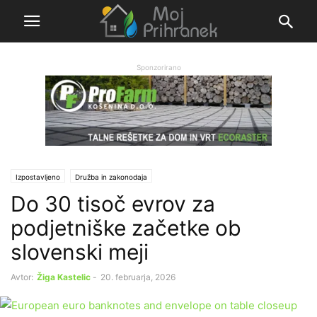
Sponzorirano
Izpostavljeno
Družba in zakonodaja
Do 30 tisoč evrov za
podjetniške začetke ob
slovenski meji
Avtor:
Žiga Kastelic
-
20. februarja, 2026