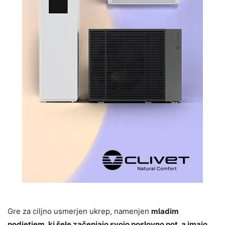
Gre za ciljno usmerjen ukrep, namenjen
mladim
podjetjem, ki šele začenjajo svojo poslovno pot, a imajo