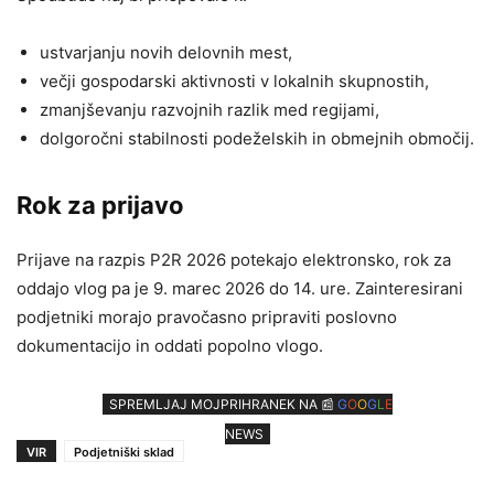
ustvarjanju novih delovnih mest,
večji gospodarski aktivnosti v lokalnih skupnostih,
zmanjševanju razvojnih razlik med regijami,
dolgoročni stabilnosti podeželskih in obmejnih območij.
Rok za prijavo
Prijave na razpis P2R 2026 potekajo elektronsko, rok za
oddajo vlog pa je 9. marec 2026 do 14. ure. Zainteresirani
podjetniki morajo pravočasno pripraviti poslovno
dokumentacijo in oddati popolno vlogo.
SPREMLJAJ MOJPRIHRANEK NA 📰
G
O
O
G
L
E
NEWS
VIR
Podjetniški sklad