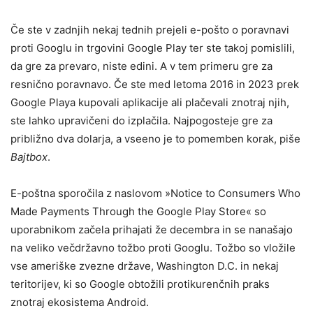
Če ste v zadnjih nekaj tednih prejeli e-pošto o poravnavi
proti Googlu in trgovini Google Play ter ste takoj pomislili,
da gre za prevaro, niste edini. A v tem primeru gre za
resnično poravnavo. Če ste med letoma 2016 in 2023 prek
Google Playa kupovali aplikacije ali plačevali znotraj njih,
ste lahko upravičeni do izplačila. Najpogosteje gre za
približno dva dolarja, a vseeno je to pomemben korak, piše
Bajtbox
.
E-poštna sporočila z naslovom »Notice to Consumers Who
Made Payments Through the Google Play Store« so
uporabnikom začela prihajati že decembra in se nanašajo
na veliko večdržavno tožbo proti Googlu. Tožbo so vložile
vse ameriške zvezne države, Washington D.C. in nekaj
teritorijev, ki so Google obtožili protikurenčnih praks
znotraj ekosistema Android.