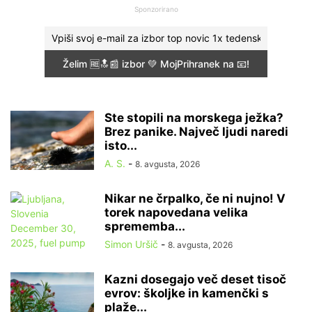
Sponzorirano
Ste stopili na morskega ježka?
Brez panike. Največ ljudi naredi
isto...
A. S.
-
8. avgusta, 2026
Nikar ne črpalko, če ni nujno! V
torek napovedana velika
sprememba...
Simon Uršič
-
8. avgusta, 2026
Kazni dosegajo več deset tisoč
evrov: školjke in kamenčki s
plaže...