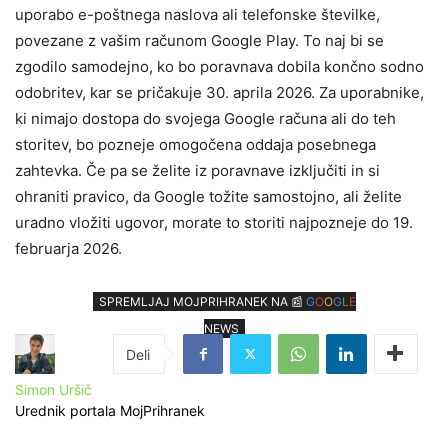
uporabo e-poštnega naslova ali telefonske številke,
povezane z vašim računom Google Play. To naj bi se
zgodilo samodejno, ko bo poravnava dobila končno sodno
odobritev, kar se pričakuje 30. aprila 2026. Za uporabnike,
ki nimajo dostopa do svojega Google računa ali do teh
storitev, bo pozneje omogočena oddaja posebnega
zahtevka. Če pa se želite iz poravnave izključiti in si
ohraniti pravico, da Google tožite samostojno, ali želite
uradno vložiti ugovor, morate to storiti najpozneje do 19.
februarja 2026.
SPREMLJAJ MOJPRIHRANEK NA 📰
G
O
O
G
L
E
NEWS
Simon Uršič
Urednik portala MojPrihranek