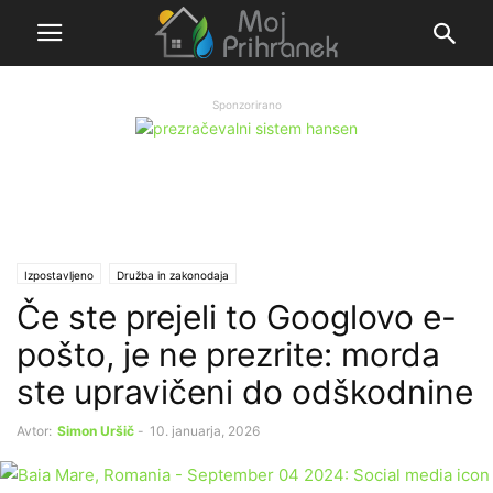
Sponzorirano
Izpostavljeno
Družba in zakonodaja
Če ste prejeli to Googlovo e-
pošto, je ne prezrite: morda
ste upravičeni do odškodnine
Avtor:
Simon Uršič
-
10. januarja, 2026