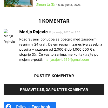
Simon Uršič
-
6. avgusta, 2026
1 KOMENTAR
Marija Rajevic
17. januarja, 2026 At 3.35
Pozdravljeni, ponudba za posojilo med zasebnimi
resnimi v 24 urah. Dajem resna in zanesljiva zasebna
posojila v razponu od 2.000 € do 1.000.000 € s
stopnjo 3%. Če vas to zanima, me kontaktirajte po
mojem e-pošti:
marijarajevic259@gmail.com
PUSTITE KOMENTAR
PRIJAVITE SE, DA PUSTITE KOMENTAR
Prijavi s
Facebook