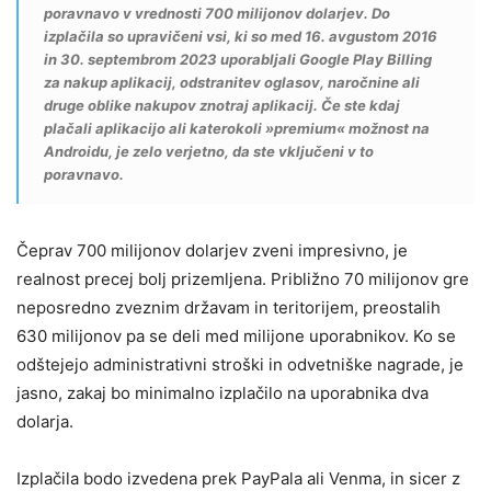
poravnavo v vrednosti 700 milijonov dolarjev. Do
izplačila so upravičeni vsi, ki so med 16. avgustom 2016
in 30. septembrom 2023 uporabljali Google Play Billing
za nakup aplikacij, odstranitev oglasov, naročnine ali
druge oblike nakupov znotraj aplikacij. Če ste kdaj
plačali aplikacijo ali katerokoli »premium« možnost na
Androidu, je zelo verjetno, da ste vključeni v to
poravnavo.
Čeprav 700 milijonov dolarjev zveni impresivno, je
realnost precej bolj prizemljena. Približno 70 milijonov gre
neposredno zveznim državam in teritorijem, preostalih
630 milijonov pa se deli med milijone uporabnikov. Ko se
odštejejo administrativni stroški in odvetniške nagrade, je
jasno, zakaj bo minimalno izplačilo na uporabnika dva
dolarja.
Izplačila bodo izvedena prek PayPala ali Venma, in sicer z