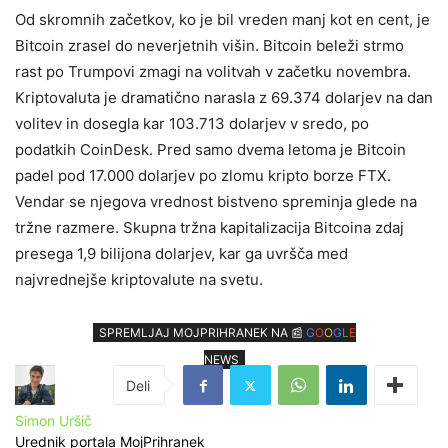
Od skromnih začetkov, ko je bil vreden manj kot en cent, je
Bitcoin zrasel do neverjetnih višin. Bitcoin beleži strmo
rast po Trumpovi zmagi na volitvah v začetku novembra.
Kriptovaluta je dramatično narasla z 69.374 dolarjev na dan
volitev in dosegla kar 103.713 dolarjev v sredo, po
podatkih CoinDesk. Pred samo dvema letoma je Bitcoin
padel pod 17.000 dolarjev po zlomu kripto borze FTX.
Vendar se njegova vrednost bistveno spreminja glede na
tržne razmere. Skupna tržna kapitalizacija Bitcoina zdaj
presega 1,9 bilijona dolarjev, kar ga uvršča med
najvrednejše kriptovalute na svetu.
SPREMLJAJ MOJPRIHRANEK NA 📰
G
O
O
G
L
E
NEWS
Simon Uršič
Urednik portala MojPrihranek