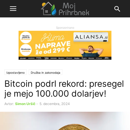
Sponzorirano
Izpostavljeno
Družba in zakonodaja
Bitcoin podrl rekord: presegel
je mejo 100.000 dolarjev!
Avtor:
Simon Uršič
-
5. decembra, 2024