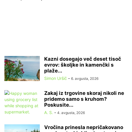
Kazni dosegajo več deset tisoč
evrov: školjke in kamenčki s
plaže...
Simon Uršič
-
6. avgusta, 2026
Zakaj iz trgovine skoraj nikoli ne
pridemo samo s kruhom?
Poskusite...
A. S.
-
4. avgusta, 2026
Vročina prinesla nepričakovano