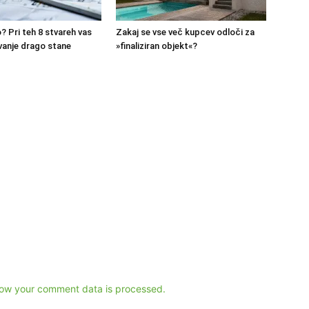
? Pri teh 8 stvareh vas
Zakaj se vse več kupcev odloči za
vanje drago stane
»finaliziran objekt«?
ow your comment data is processed.