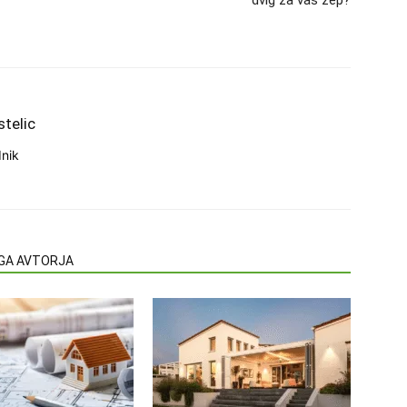
dvig za vaš žep?
stelic
nik
EGA AVTORJA