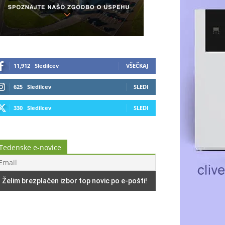
11,912
Sledilcev
VŠEČKAJ
625
Sledilcev
SLEDI
330
Sledilcev
SLEDI
Tedenske e-novice