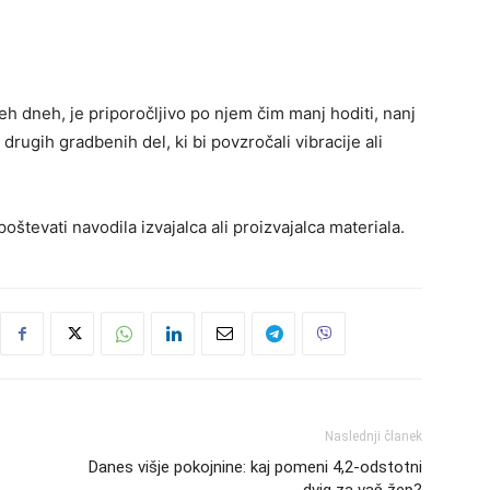
h dneh, je priporočljivo po njem čim manj hoditi, nanj
 drugih gradbenih del, ki bi povzročali vibracije ali
števati navodila izvajalca ali proizvajalca materiala.
Naslednji članek
Danes višje pokojnine: kaj pomeni 4,2-odstotni