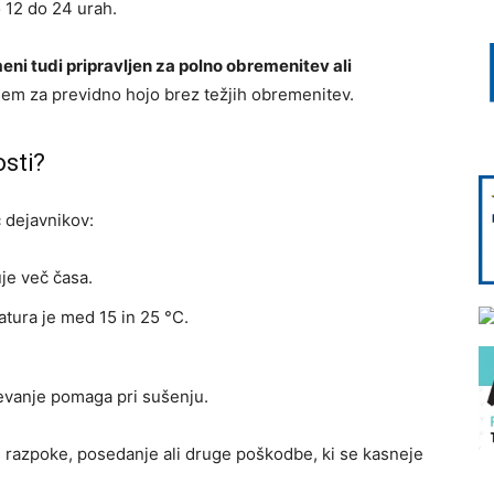
 12 do 24 urah.
i tudi pripravljen za polno obremenitev ali
vsem za previdno hojo brez težjih obremenitev.
osti?
č dejavnikov:
je več časa.
tura je med 15 in 25 °C.
evanje pomaga pri sušenju.
i razpoke, posedanje ali druge poškodbe, ki se kasneje