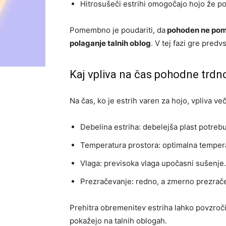
Hitrosušeči estrihi omogočajo hojo že po
Pomembno je poudariti, da
pohoden ne pomen
polaganje talnih oblog
. V tej fazi gre pred
Kaj vpliva na čas pohodne trdn
Na čas, ko je estrih varen za hojo, vpliva ve
Debelina estriha: debelejša plast potrebu
Temperatura prostora: optimalna tempera
Vlaga: previsoka vlaga upočasni sušenje.
Prezračevanje: redno, a zmerno prezrač
Prehitra obremenitev estriha lahko povzroč
pokažejo na talnih oblogah.