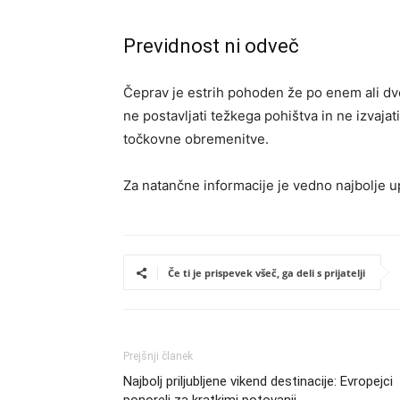
Previdnost ni odveč
Čeprav je estrih pohoden že po enem ali dve
ne postavljati težkega pohištva in ne izvajati
točkovne obremenitve.
Za natančne informacije je vedno najbolje upo
Če ti je prispevek všeč, ga deli s prijatelji
Prejšnji članek
Najbolj priljubljene vikend destinacije: Evropejci