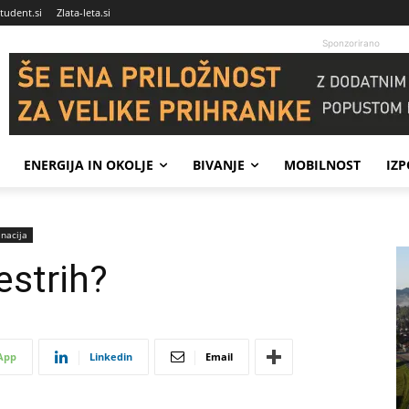
tudent.si
Zlata-leta.si
Sponzorirano
ENERGIJA IN OKOLJE
BIVANJE
MOBILNOST
IZ
nacija
estrih?
App
Linkedin
Email