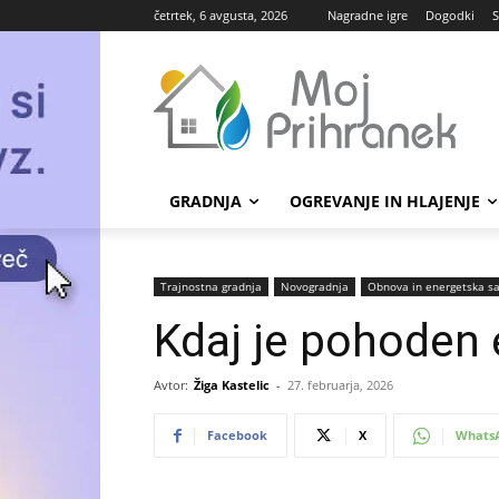
četrtek, 6 avgusta, 2026
Nagradne igre
Dogodki
S
GRADNJA
OGREVANJE IN HLAJENJE
Trajnostna gradnja
Novogradnja
Obnova in energetska sa
Kdaj je pohoden 
Avtor:
Žiga Kastelic
-
27. februarja, 2026
Facebook
X
Whats