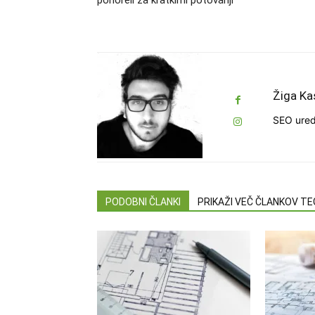
ponoreli za kratkimi potovanji
Žiga Ka
SEO ured
PODOBNI ČLANKI
PRIKAŽI VEČ ČLANKOV T