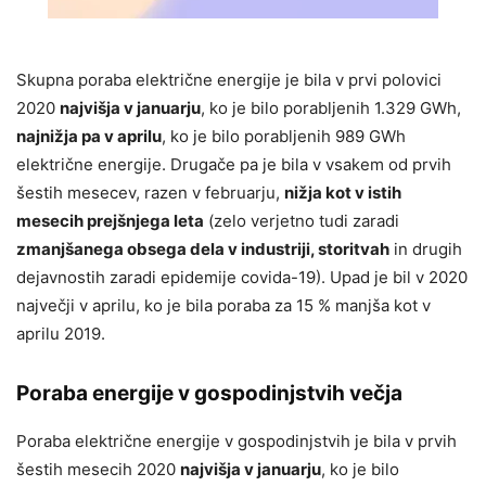
Skupna poraba električne energije je bila v prvi polovici
2020
najvišja v januarju
, ko je bilo porabljenih 1.329 GWh,
najnižja pa v aprilu
, ko je bilo porabljenih 989 GWh
električne energije. Drugače pa je bila v vsakem od prvih
šestih mesecev, razen v februarju,
nižja kot v istih
mesecih prejšnjega leta
(zelo verjetno tudi zaradi
zmanjšanega obsega dela v industriji, storitvah
in drugih
dejavnostih zaradi epidemije covida-19). Upad je bil v 2020
največji v aprilu, ko je bila poraba za 15 % manjša kot v
aprilu 2019.
Poraba energije v gospodinjstvih večja
Poraba električne energije v gospodinjstvih je bila v prvih
šestih mesecih 2020
najvišja v januarju
, ko je bilo