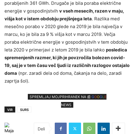
porabljenih 361 GWh. Drugače je bila poraba električne
energije v gospodinjstvih
v vseh mesecih, razen v maju,
višja kot v istem obdobju prejšnjega leta
. Razlika med
mesečno porabo v 2020 glede na 2019 je bila največja v
marcu, ko je bila za 9 % višja kot v marcu 2019. Večja
poraba električne energije v gospodinjstvih v tem obdobju
leta 2020 v primerjavi z letom 2019 je bila lahko
posledica
spremenjenih razmer, ki jih je povzročila bolezen covid-
19, saj je v tem času več ljudi iz različnih razlogov ostajalo
doma
(npr. zaradi dela od doma, čakanja na delo, zaradi
zaprtja šol).
SPREMLJAJ MOJPRIHRANEK NA 📰
G
O
O
G
L
E
NEWS
VIR
SURS