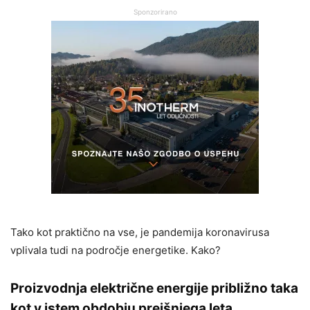
Sponzorirano
Tako kot praktično na vse, je pandemija koronavirusa
vplivala tudi na področje energetike. Kako?
Proizvodnja električne energije približno taka
kot v istem obdobju prejšnjega leta