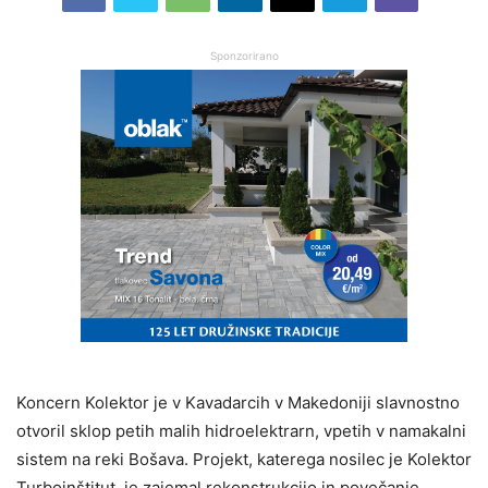
Sponzorirano
Koncern Kolektor je v Kavadarcih v Makedoniji slavnostno
otvoril sklop petih malih hidroelektrarn, vpetih v namakalni
sistem na reki Bošava. Projekt, katerega nosilec je Kolektor
Turboinštitut, je zajemal rekonstrukcijo in povečanje