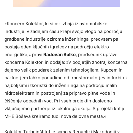
»Koncern Kolektor, ki sicer izhaja iz avtomobilske
industrije, v zadnjem času krepi svojo vlogo na področju
gradbene industrije oziroma inženiringa, predvsem pa
postaja eden ključnih igralcev na področju elektro
energetike,« pravi
Radovan Bolko
, predsednik uprave
koncerna Kolektor, in dodaja: »V podjetjih znotraj koncerna
dajemo velik poudarek zelenim tehnologijam. Kupcem in
partnerjem lahko ponudimo od transformatorjev in turbin z
najboljšimi izkoristki do inženiringa na področju malih
hidroelektrarn in postrojenj za pripravo pitne vode in
čiščenje odpadnih vod. Pri vseh projektih dosledno
vključujemo partnerje iz lokalnega okolja. S projekti kot je
MHE Bošava kreiramo tudi nova delovna mesta.«
Kolektor Turboinštitut je samo v Republiki Makedoniji v