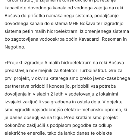
kapacitete dovodnega kanala od vodnega zajetja na reki
Bošava do pričetka namakalnega sistema, podaljšanje
dovodnega kanala do sistema MHE Bošava ter izgradnjo
sistema petih malih hidroelektrarn. Iz omenjenega sistema
bo zagotovljena vodooskrba občin Kavadarci, Rosoman in
Negotino.
»Projekt izgradnje 5 malih hidroelektrarn na reki Bošava
predstavlja nov mejnik za Kolektor Turboinštitut. Gre za
prvi projekt, v okviru katerega smo preko javno-zasebnega
partnerstva pridobili koncesijo, pridobili vsa potreba
dovoljenja in v slabih 2 letih v sodelovanju z lokalnimi
izvajalci zaključili vsa gradbena in ostala dela. V objekte
smo vgradili najsodobnejšo elektro-mehansko opremo, ki
je danes dosegljiva na trgu. Pred kratkim smo projekt
dokončno zaključili s podpisom pogodbe za odkup
električne energije, tako da lahko danes te objekte