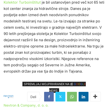
Kolektor Turboinštitut
je bil ustanovljen pred več kot 65 leti
kot center znanja za hidravlične stroje. Danes pa je
podjetje eden izmed dveh neodvisnih ponudnikov
modelskih testiranj na svetu. Le-ta izvajajo za stranke po
celem svetu, ki investirajo v gradnje največjih elektrarn. V
90 letih prejšnjega stoletja je Kolektor Turboinštitut svojo
dejavnost razširil še na design, proizvodnjo in inženiring
elektro-strojne opreme za male hidroelektrarne. Na trgu je
postal znan kot proizvajalec turbin, ki se ponašajo z
nadpovprečno visokimi izkoristki. Njegove reference na
tem področju segajo od Severne in Južne Amerike,
evropskih držav pa vse tja do Indije in Tajvana.
SPREMLJAJ MOJPRIHRANEK NA 📰
G
O
O
G
L
E
NEWS
Nevtron & Company, d. o. o.