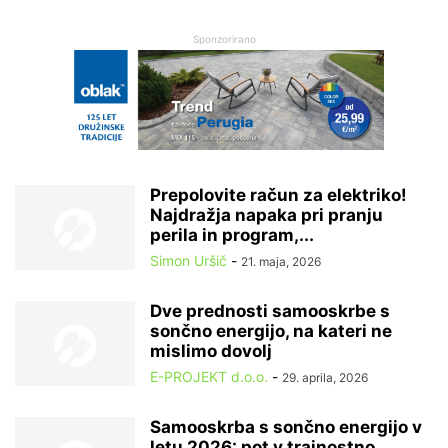
Sponzorirano
Prepolovite račun za elektriko!
Najdražja napaka pri pranju
perila in program,...
Simon Uršič
-
21. maja, 2026
Dve prednosti samooskrbe s
sončno energijo, na kateri ne
mislimo dovolj
E-PROJEKT d.o.o.
-
29. aprila, 2026
Samooskrba s sončno energijo v
letu 2026: pot v trajnostno