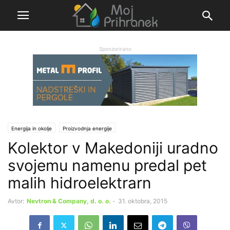
Sponzorirano
Energija in okolje
Proizvodnja energije
Kolektor v Makedoniji uradno
svojemu namenu predal pet
malih hidroelektrarn
Avtor:
Nevtron & Company, d. o. o.
-
31. oktobra, 2015