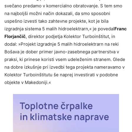
svečano predamo v komercialno obratovanje. S tem smo
na najboljši možni način dokazali, da smo sposobni
uspešno izvesti tako zahtevne projekte, kot je bila
izgradnja sistema 5 malih hidroelektrarn,« je povedal
Franc
Florjančič
, direktor podjetja Kolektor Turboinštitut, in
dodal: »Projekt izgradnje 5 malih hidroelektrarn na reki
Bošava je dober primer javno-zasebnega partnerstva v
praksi, ki prinese koristi vsem udeleženim stranem. Glede
na dobre izkušnje pri izvedbi tega projekta nameravamo v
Kolektor Turboinštitutu še naprej investirati v podobne
objekte v Makedoniji.«