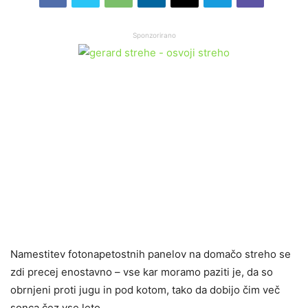
Sponzorirano
Namestitev fotonapetostnih panelov na domačo streho se
zdi precej enostavno – vse kar moramo paziti je, da so
obrnjeni proti jugu in pod kotom, tako da dobijo čim več
sonca čez vse leto.