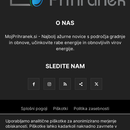
O NAS
MojPrihranek.si - Najbolj ažurne novice s področja gradnje
in obnove, učinkovite rabe energije in obnovljivih virov
energije.
SLEDITE NAM
Splošni pogoji
Piškotki
Politika zasebnosti
Oglaševanje
Partnerji
Sofinanciranje
Ekipa
Logotip
Uporabljamo analitične piškotke za anonimizirano merjenje
obiskanosti. Piškotke lahko kadarkoli naknadno zavrnete v
O podjetju