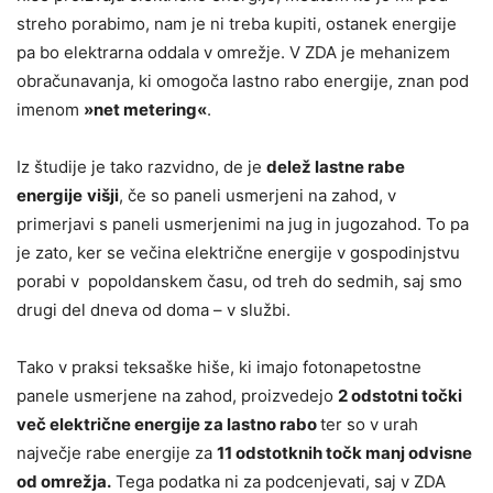
streho porabimo, nam je ni treba kupiti, ostanek energije
pa bo elektrarna oddala v omrežje. V ZDA je mehanizem
obračunavanja, ki omogoča lastno rabo energije, znan pod
imenom
»net metering«
.
Iz študije je tako razvidno, de je
delež lastne rabe
energije
višji
, če so paneli usmerjeni na zahod, v
primerjavi s paneli usmerjenimi na jug in jugozahod. To pa
je zato, ker se večina električne energije v gospodinjstvu
porabi v popoldanskem času, od treh do sedmih, saj smo
drugi del dneva od doma – v službi.
Tako v praksi teksaške hiše, ki imajo fotonapetostne
panele usmerjene na zahod, proizvedejo
2 odstotni točki
več električne energije za lastno rabo
ter so v urah
največje rabe energije za
11 odstotknih točk manj odvisne
od omrežja.
Tega podatka ni za podcenjevati, saj v ZDA