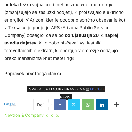
poteka težka vojna proti mehanizmu »net metering«
(zmanjšujejo se zaslužki podjetij, ki proizvajajo električno
energijo). V Arizoni kjer je podobno sončno obsevanje kot
v Teksasu, je podjetje APS (Arizona Public Service
Company) doseglo, da se bo
od 1. januarja 2014 naprej
uvedla dajatev
, ki jo bobo plačevali vsi lastniki
fotovoltaičnih elektrarn, ki energijo v omrežje oddajajo
preko mehanizma »net metering«.
Popravek prvotnega članka.
SPREMLJAJ MOJPRIHRANEK NA 📰
G
O
O
G
L
E
NEWS
Nevtron & Company, d. o. o.