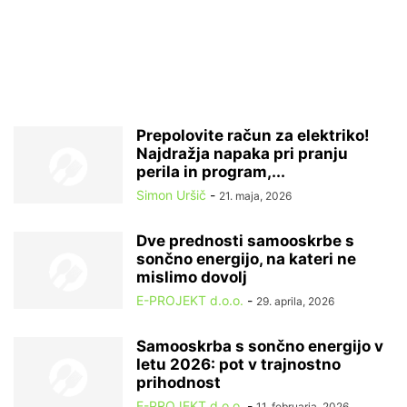
Prepolovite račun za elektriko!
Najdražja napaka pri pranju
perila in program,...
Simon Uršič
-
21. maja, 2026
Dve prednosti samooskrbe s
sončno energijo, na kateri ne
mislimo dovolj
E-PROJEKT d.o.o.
-
29. aprila, 2026
Samooskrba s sončno energijo v
letu 2026: pot v trajnostno
prihodnost
E-PROJEKT d.o.o.
-
11. februarja, 2026