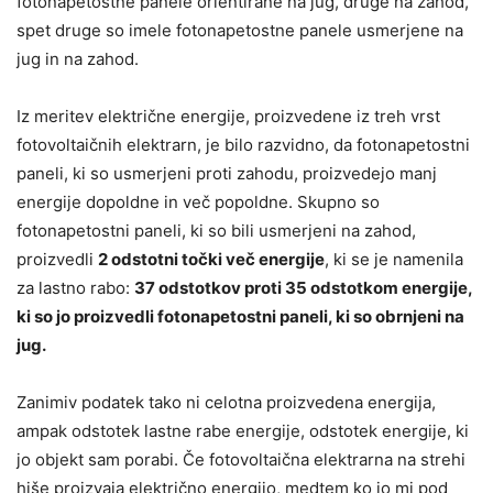
fotonapetostne panele orientirane na jug, druge na zahod,
spet druge so imele fotonapetostne panele usmerjene na
jug in na zahod.
Iz meritev električne energije, proizvedene iz treh vrst
fotovoltaičnih elektrarn, je bilo razvidno, da fotonapetostni
paneli, ki so usmerjeni proti zahodu, proizvedejo manj
energije dopoldne in več popoldne. Skupno so
fotonapetostni paneli, ki so bili usmerjeni na zahod,
proizvedli
2 odstotni točki več energije
, ki se je namenila
za lastno rabo:
37 odstotkov proti 35 odstotkom energije,
ki so jo proizvedli fotonapetostni paneli, ki so obrnjeni na
jug.
Zanimiv podatek tako ni celotna proizvedena energija,
ampak odstotek lastne rabe energije, odstotek energije, ki
jo objekt sam porabi. Če fotovoltaična elektrarna na strehi
hiše proizvaja električno energijo, medtem ko jo mi pod