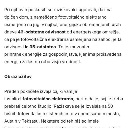
Pri njihovih poskusih so raziskovalci ugotovili, da ima
tipičen dom, z nameščeno fotovoltaično elektrarno
usmerjeno na jug, v najbolj energijsko obremenjenih urah
dneva
46-odstotno odvisnost
od energetskega omrežja,
ča pa je fotovoltaična elektrarna usmerjena na zahod, je ta
odvisnost
le 35-odstotna
. To je kar znaten
prihranek energije za gospodinjstva, kjer ima proizvedena
energija za lastno rabo višjo vrednost.
Obrazložitev
Preden pokličete izvajalca, ki vam je
instaliral
fotovoltaično elektrarno
, berite dalje, saj je treba
prebrati celotno študijo. Raziskava se je izvajala na 50
hišnih fotovoltaičnih sistemih in to v enem samem mestu,
Austin v Teksasu. Nekatere od teh hiš so imele