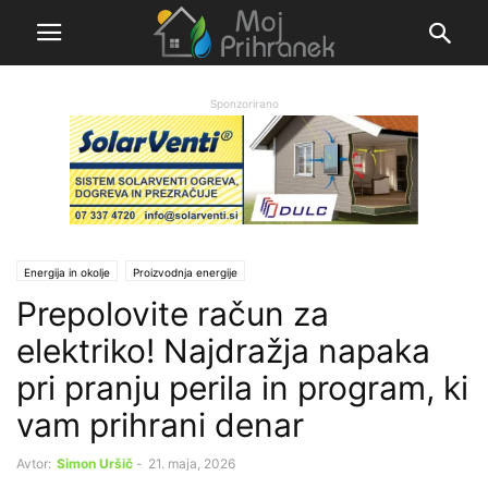
Sponzorirano
Energija in okolje
Proizvodnja energije
Prepolovite račun za
elektriko! Najdražja napaka
pri pranju perila in program, ki
vam prihrani denar
Avtor:
Simon Uršič
-
21. maja, 2026