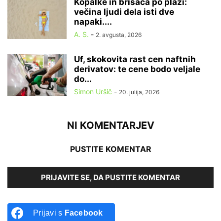
Kopalke in brisača po plaži:
večina ljudi dela isti dve
napaki....
A. S.
-
2. avgusta, 2026
Uf, skokovita rast cen naftnih
derivatov: te cene bodo veljale
do...
Simon Uršič
-
20. julija, 2026
NI KOMENTARJEV
PUSTITE KOMENTAR
PRIJAVITE SE, DA PUSTITE KOMENTAR
Prijavi s
Facebook