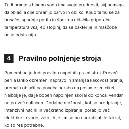
Tudi pranje s hladno vodo ima svoje prednosti, saj pomaga,
da oblačila dlje ohranijo barvo in obliko. Kljub temu se za
brisače, spodnje perilo in športna oblačila priporoča
temperatura vsaj 40 stopinj, da se bakterije in maščobe
bolje odstranijo.
Pravilno polnjenje stroja
4
Pomembno je tudi pravilno napolniti pralni stroj. Preveč
perila lahko obremeni napravo in zmanjša kakovost pranja,
premalo oblačil pa poveča porabo na posamezen cikel.
Najbolje je, da je boben napolnjen skoraj do konca, vendar
ne preveč natlačen. Dodatne možnosti, kot so predpranje,
intenzivni načini in večkratno izpiranje, porabijo več
elektrike in vode, zato jih je smiselno uporabljati le takrat,
ko so res potrebne.