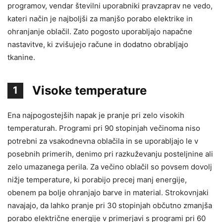
programov, vendar številni uporabniki pravzaprav ne vedo,
kateri način je najboljši za manjšo porabo elektrike in
ohranjanje oblačil. Zato pogosto uporabljajo napačne
nastavitve, ki zvišujejo račune in dodatno obrabljajo
tkanine.
Visoke temperature
1
Ena najpogostejših napak je pranje pri zelo visokih
temperaturah. Programi pri 90 stopinjah večinoma niso
potrebni za vsakodnevna oblačila in se uporabljajo le v
posebnih primerih, denimo pri razkuževanju posteljnine ali
zelo umazanega perila. Za večino oblačil so povsem dovolj
nižje temperature, ki porabijo precej manj energije,
obenem pa bolje ohranjajo barve in material. Strokovnjaki
navajajo, da lahko pranje pri 30 stopinjah občutno zmanjša
porabo električne energije v primerjavi s programi pri 60