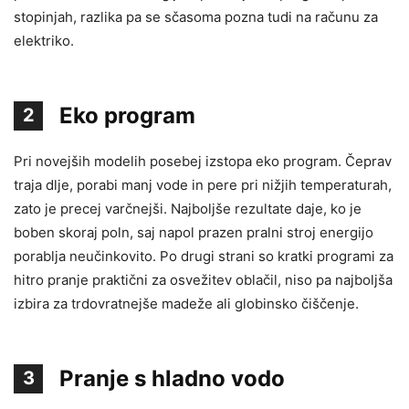
stopinjah, razlika pa se sčasoma pozna tudi na računu za
elektriko.
Eko program
2
Pri novejših modelih posebej izstopa eko program. Čeprav
traja dlje, porabi manj vode in pere pri nižjih temperaturah,
zato je precej varčnejši. Najboljše rezultate daje, ko je
boben skoraj poln, saj napol prazen pralni stroj energijo
porablja neučinkovito. Po drugi strani so kratki programi za
hitro pranje praktični za osvežitev oblačil, niso pa najboljša
izbira za trdovratnejše madeže ali globinsko čiščenje.
Pranje s hladno vodo
3