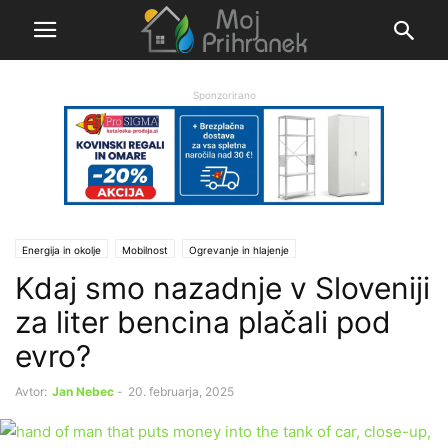
Sponzorirano
Energija in okolje
Mobilnost
Ogrevanje in hlajenje
Kdaj smo nazadnje v Sloveniji
Ogrevanje in energenti
za liter bencina plačali pod
evro?
Avtor:
Jan Nebec
-
20. februarja, 2025