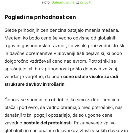
Foto:
Galeanu Mihai
iz
iStock
Pogledi na prihodnost cen
Glede prihodnjih cen bencina ostajajo mnenja mešana.
Medtem ko bodo cene še vedno odvisne od globalnih
trgov in gospodarskih razmer, so visoki proizvodni stroški
in davčne obremenitve v Sloveniji tisti dejavniki, ki bodo
dolgoročno vzdrževali ceno nad evrom. Potrošniki se
sprašujejo, ali bo v prihodnosti prišlo do novih znižanj,
vendar je verjetno, da bodo
cene ostale visoke zaradi
strukture davkov in trošarin
.
Čeprav se spomini na obdobje, ko smo za liter bencina
plačali pod evro, še vedno ohranjajo med potrošniki, nas
današnji tržni pogoji opozarjajo, da so ugodne cene
zavedno
postale del preteklosti
. Razumevanje vpliva
globalnih in nacionalnih dejavnikov, zlasti visokih davkov in