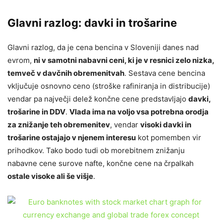
Glavni razlog: davki in trošarine
Glavni razlog, da je cena bencina v Sloveniji danes nad
evrom,
ni v samotni nabavni ceni, ki je v resnici zelo nizka,
temveč v davčnih obremenitvah
. Sestava cene bencina
vključuje osnovno ceno (stroške rafiniranja in distribucije)
vendar pa največji delež končne cene predstavljajo
davki,
trošarine in DDV
.
Vlada ima na voljo vsa potrebna orodja
za znižanje teh obremenitev
, vendar
visoki davki in
trošarine ostajajo v njenem interesu
kot pomemben vir
prihodkov. Tako bodo tudi ob morebitnem znižanju
nabavne cene surove nafte, končne cene na črpalkah
ostale visoke ali še višje
.