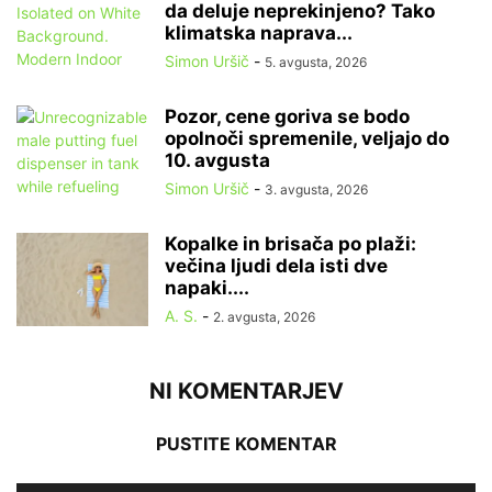
da deluje neprekinjeno? Tako
klimatska naprava...
Simon Uršič
-
5. avgusta, 2026
Pozor, cene goriva se bodo
opolnoči spremenile, veljajo do
10. avgusta
Simon Uršič
-
3. avgusta, 2026
Kopalke in brisača po plaži:
večina ljudi dela isti dve
napaki....
A. S.
-
2. avgusta, 2026
NI KOMENTARJEV
PUSTITE KOMENTAR