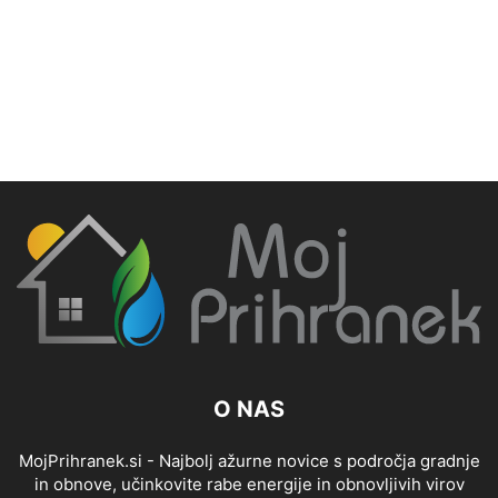
O NAS
MojPrihranek.si - Najbolj ažurne novice s področja gradnje
in obnove, učinkovite rabe energije in obnovljivih virov