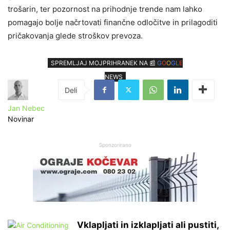
trošarin, ter pozornost na prihodnje trende nam lahko
pomagajo bolje načrtovati finančne odločitve in prilagoditi
pričakovanja glede stroškov prevoza.
SPREMLJAJ MOJPRIHRANEK NA 📰
G
O
O
G
L
E
NEWS
Jan Nebec
Novinar
Sponzorirano
Vklapljati in izklapljati ali pustiti,