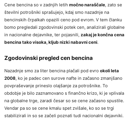
Cene bencina so v zadnjih letih
močno naraščale
, zato se
številni potrošniki sprašujejo, kdaj smo nazadnje na
bencinskih črpalkah opazili ceno pod evrom. V tem članku
bomo pregledali zgodovinski potek cen, analizirali globalne
in nacionalne dejavnike, ter pojasnili,
zakaj je končna cena
bencina tako visoka, kljub nizki nabavni ceni
.
Zgodovinski pregled cen bencina
Nazadnje smo za liter bencina plačali pod evro
okoli leta
2008
, ko je padec cen surove nafte in začasno zmanjšano
povpraševanje prineslo olajšanje za potrošnike. To
obdobje je bilo zaznamovano s finančno krizo, ki je vplivala
na globalne trge, zaradi česar so se cene začasno spustile.
Vendar pa so se cene kmalu spet zvišale, ko so se trgi
stabilizirali in so se začeli poznati tudi nacionalni dejavniki.