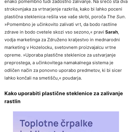
enako pomembno tudi zadostno zalivanje. Na srečo sta dva
strokovnjaka za vrtnarjenje razkrila, kako bi lahko poceni
plastična steklenica rešila vse vaše skrbi, poroča
The Sun
.
»Pomembno je učinkovito zalivati vrt, da bodo rastline
zdrave in bodo cvetele skozi vso sezono,« pravi
Sarah
,
vodja marketinga za Združeno kraljestvo in mednarodni
marketing v Hozelocku, svetovnem proizvajalcu vrtne
opreme. »Uporaba plastične steklenice za ustvarjanje
preprostega, a učinkovitega namakalnega sistema je
odličen način za ponovno uporabo predmetov, ki bi sicer
lahko končali na smetišču,« poudarja.
Kako uporabiti plastične steklenice za zalivanje
rastlin