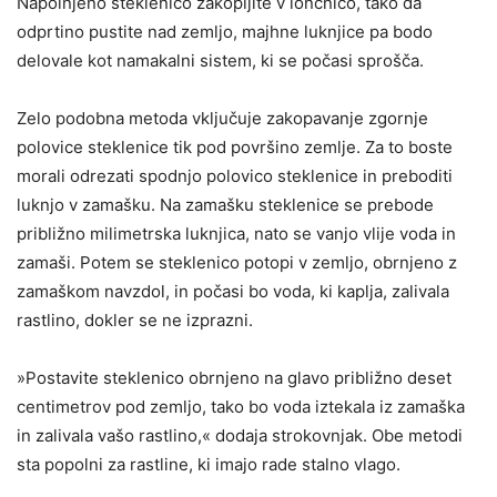
Napolnjeno steklenico zakopljite v lončnico, tako da
odprtino pustite nad zemljo, majhne luknjice pa bodo
delovale kot namakalni sistem, ki se počasi sprošča.
Zelo podobna metoda vključuje zakopavanje zgornje
polovice steklenice tik pod površino zemlje. Za to boste
morali odrezati spodnjo polovico steklenice in preboditi
luknjo v zamašku. Na zamašku steklenice se prebode
približno milimetrska luknjica, nato se vanjo vlije voda in
zamaši. Potem se steklenico potopi v zemljo, obrnjeno z
zamaškom navzdol, in počasi bo voda, ki kaplja, zalivala
rastlino, dokler se ne izprazni.
»Postavite steklenico obrnjeno na glavo približno deset
centimetrov pod zemljo, tako bo voda iztekala iz zamaška
in zalivala vašo rastlino,« dodaja strokovnjak. Obe metodi
sta popolni za rastline, ki imajo rade stalno vlago.