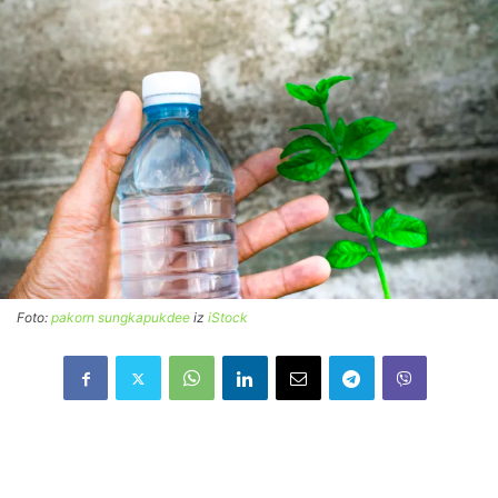
Foto:
pakorn sungkapukdee
iz
iStock