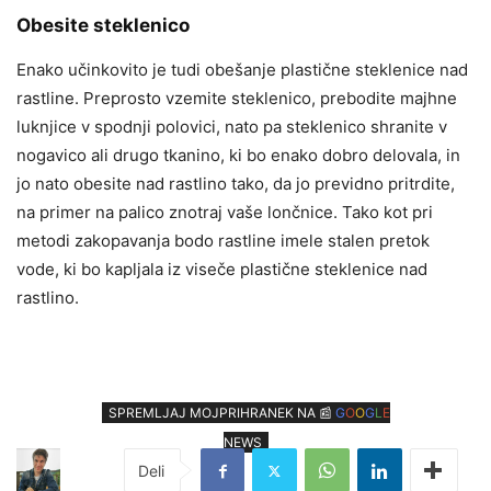
Obesite steklenico
Enako učinkovito je tudi obešanje plastične steklenice nad
rastline. Preprosto vzemite steklenico, prebodite majhne
luknjice v spodnji polovici, nato pa steklenico shranite v
nogavico ali drugo tkanino, ki bo enako dobro delovala, in
jo nato obesite nad rastlino tako, da jo previdno pritrdite,
na primer na palico znotraj vaše lončnice. Tako kot pri
metodi zakopavanja bodo rastline imele stalen pretok
vode, ki bo kapljala iz viseče plastične steklenice nad
rastlino.
SPREMLJAJ MOJPRIHRANEK NA 📰
G
O
O
G
L
E
NEWS