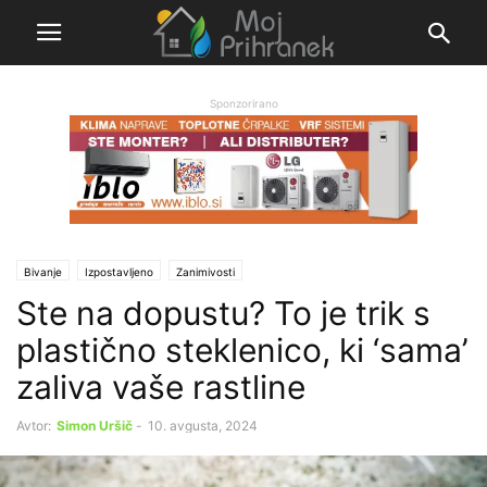
Sponzorirano
Bivanje
Izpostavljeno
Zanimivosti
Ste na dopustu? To je trik s
plastično steklenico, ki ‘sama’
zaliva vaše rastline
Avtor:
Simon Uršič
-
10. avgusta, 2024