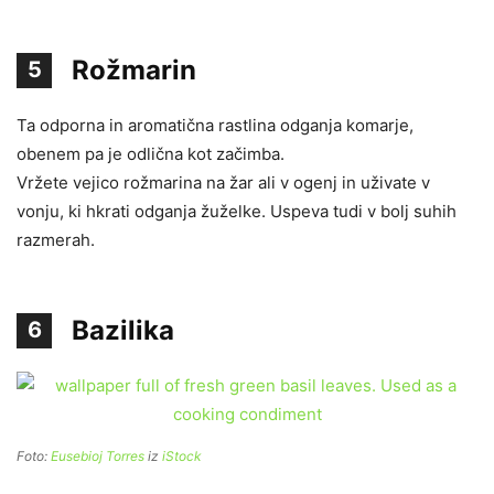
Rožmarin
5
Ta odporna in aromatična rastlina odganja komarje,
obenem pa je odlična kot začimba.
Vržete vejico rožmarina na žar ali v ogenj in uživate v
vonju, ki hkrati odganja žuželke. Uspeva tudi v bolj suhih
razmerah.
Bazilika
6
Foto:
Eusebioj Torres
iz
iStock