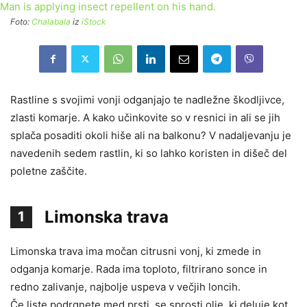
Foto:
Chalabala
iz
iStock
Rastline s svojimi vonji odganjajo te nadležne škodljivce,
zlasti komarje. A kako učinkovite so v resnici in ali se jih
splača posaditi okoli hiše ali na balkonu? V nadaljevanju je
navedenih sedem rastlin, ki so lahko koristen in dišeč del
poletne zaščite.
Limonska trava
1
Limonska trava ima močan citrusni vonj, ki zmede in
odganja komarje. Rada ima toploto, filtrirano sonce in
redno zalivanje, najbolje uspeva v večjih loncih.
Če liste podrgnete med prsti, se sprosti olje, ki deluje kot