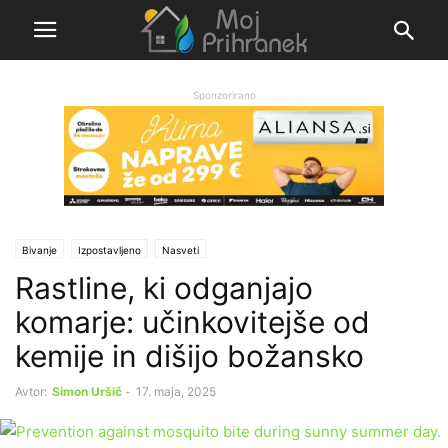
Sponzorirano
Bivanje
Izpostavljeno
Nasveti
Rastline, ki odganjajo
komarje: učinkovitejše od
kemije in dišijo božansko
Avtor:
Simon Uršič
-
17. maja, 2025