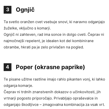
Ognjič
3
Ta svetlo oranžen cvet vsebuje snovi, ki naravno odganjajo
žuželke, vključno s komarji.
Ognjič ni zahteven, rad ima sonce in dolgo cveti. Čeprav ni
najmočnejši repelent, je idealen kot del kombinirane
obrambe, hkrati pa je zelo privlačen na pogled.
Poper (okrasne paprike)
4
Te pisane užitne rastline imajo rahlo pikanten vonj, ki lahko
odganja komarje.
Čeprav ni trdnih znanstvenih dokazov o učinkovitosti, jih
vrtnarji pogosto priporočajo. Privabljajo opraševalce in
odganjajo škodljivce – zmagovalna kombinacija za vsak vrt.