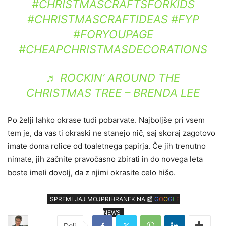
#CHRISTMASCRAFTSFORKIDS
#CHRISTMASCRAFTIDEAS
#FYP
#FORYOUPAGE
#CHEAPCHRISTMASDECORATIONS
♬ ROCKIN’ AROUND THE
CHRISTMAS TREE – BRENDA LEE
Po želji lahko okrase tudi pobarvate. Najboljše pri vsem
tem je, da vas ti okraski ne stanejo nič, saj skoraj zagotovo
imate doma rolice od toaletnega papirja. Če jih trenutno
nimate, jih začnite pravočasno zbirati in do novega leta
boste imeli dovolj, da z njimi okrasite celo hišo.
SPREMLJAJ MOJPRIHRANEK NA 📰
G
O
O
G
L
E
NEWS