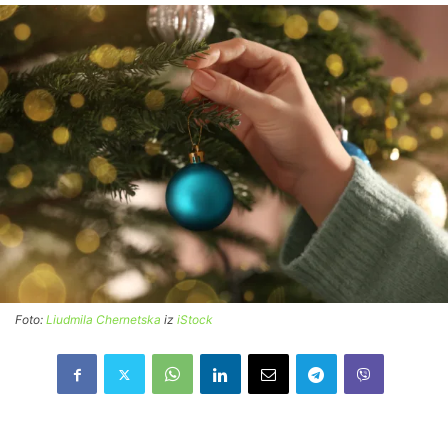
Foto:
Liudmila Chernetska
iz
iStock