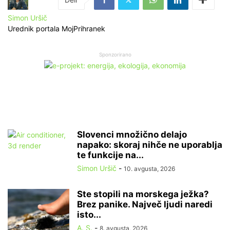
Simon Uršič
Urednik portala MojPrihranek
Sponzorirano
Slovenci množično delajo
napako: skoraj nihče ne uporablja
te funkcije na...
Simon Uršič
-
10. avgusta, 2026
Ste stopili na morskega ježka?
Brez panike. Največ ljudi naredi
isto...
A. S.
-
8. avgusta, 2026