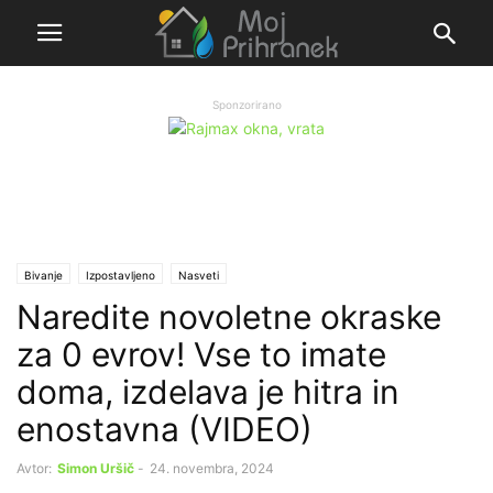
Sponzorirano
Bivanje
Izpostavljeno
Nasveti
Naredite novoletne okraske
za 0 evrov! Vse to imate
doma, izdelava je hitra in
enostavna (VIDEO)
Avtor:
Simon Uršič
-
24. novembra, 2024